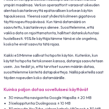
ympäri maailmaa. Verkon operaattorit varaavat oikeuden
alentaa kaistanleveyttä epätavallisen korkean käytön
tapauksessa. Yleensä saat yhdestä kolmeen gigatavua
täyttä nopeutta päivässä. Kun tämä datamäärä on
saavutettu, kaistanleveys alenee. Suosittelemme, että
vaikka data on rajoittamatonta, hallitset datankulutustasi
huolellisesti. 95%:lle käyttäjistämme tämä ei ole ongelma,
koska he eivät saavuta tätä rajaa.
Kaikki eSIMimme sallivat hotspotin käytön. Kuitenkin, kun
käytät hotspotia tietokoneen kanssa, dataraja saavutetaan
usein. Jos tiedät jo, että tarvitset suuren määrän dataa,
suosittelemme kiinteitä datapaketteja. Näillä paketeilla saat
täyden nopeuden koko datamäärälle.
Kuinka paljon dataa sovelluksesi käyttävät
30 minuuttia navigointia Google Mapsilla: ± 20 MB
3 kielioppituntia Duolingossa: ± 10 MB
30 minuutin YouTube-videon katselu 480p:ssä: ± 30 MB