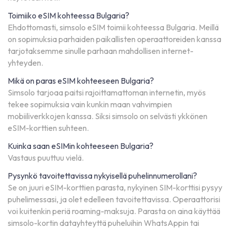
Toimiiko eSIM kohteessa Bulgaria?
Ehdottomasti, simsolo eSIM toimii kohteessa Bulgaria. Meillä
on sopimuksia parhaiden paikallisten operaattoreiden kanssa
tarjotaksemme sinulle parhaan mahdollisen internet-
yhteyden.
Mikä on paras eSIM kohteeseen Bulgaria?
Simsolo tarjoaa paitsi rajoittamattoman internetin, myös
tekee sopimuksia vain kunkin maan vahvimpien
mobiiliverkkojen kanssa. Siksi simsolo on selvästi ykkönen
eSIM-korttien suhteen.
Kuinka saan eSIMin kohteeseen Bulgaria?
Vastaus puuttuu vielä.
Pysynkö tavoitettavissa nykyisellä puhelinnumerollani?
Se on juuri eSIM-korttien parasta, nykyinen SIM-korttisi pysyy
puhelimessasi, ja olet edelleen tavoitettavissa. Operaattorisi
voi kuitenkin periä roaming-maksuja. Parasta on aina käyttää
simsolo-kortin datayhteyttä puheluihin WhatsAppin tai