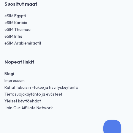
Suositut maat
eSIM Egypti
eSIM Karibia
eSIM Thaimaa
eSIM Intia
eSIM Arabiemiraatit
Nopeat linkit
Blogi
Impressum
Rahat takaisin -takuu ja hyvityskäytäntö
Tietosuojakäytäntö ja evästeet
Yleiset käyttöehdot
Join Our Affiliate Network