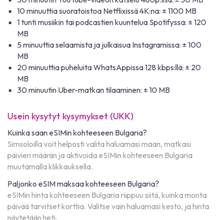
10 minuuttia suoratoistoa Netflixissä 4K:na: ± 1100 MB
1 tunti musiikin tai podcastien kuuntelua Spotifyssa: ± 120
MB
5 minuuttia selaamista ja julkaisua Instagramissa: ± 100
MB
20 minuuttia puheluita WhatsAppissa 128 kbps:llä: ± 20
MB
30 minuutin Uber-matkan tilaaminen: ± 10 MB
Usein kysytyt kysymykset (UKK)
Kuinka saan eSIMin kohteeseen Bulgaria?
Simsoloilla voit helposti valita haluamasi maan, matkasi
päivien määrän ja aktivoida eSIMin kohteeseen Bulgaria
muutamalla klikkauksella.
Paljonko eSIM maksaa kohteeseen Bulgaria?
eSIMin hinta kohteeseen Bulgaria riippuu siitä, kuinka monta
päivää tarvitset korttia. Valitse vain haluamasi kesto, ja hinta
näytetään heti.