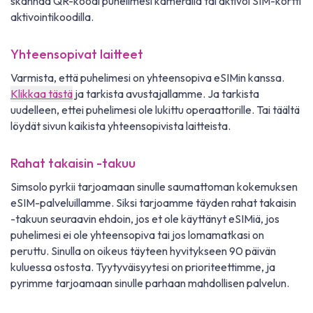
skannaa QR-koodi puhelimesi kameralla tai aktivoi SIM-kortti
aktivointikoodilla.
Yhteensopivat laitteet
Varmista, että puhelimesi on yhteensopiva eSIMin kanssa.
Klikkaa tästä
ja tarkista avustajallamme. Ja tarkista
uudelleen, ettei puhelimesi ole lukittu operaattorille. Tai täältä
löydät sivun kaikista yhteensopivista laitteista.
Rahat takaisin -takuu
Simsolo pyrkii tarjoamaan sinulle saumattoman kokemuksen
eSIM-palveluillamme. Siksi tarjoamme täyden rahat takaisin
-takuun seuraavin ehdoin, jos et ole käyttänyt eSIMiä, jos
puhelimesi ei ole yhteensopiva tai jos lomamatkasi on
peruttu. Sinulla on oikeus täyteen hyvitykseen 90 päivän
kuluessa ostosta. Tyytyväisyytesi on prioriteettimme, ja
pyrimme tarjoamaan sinulle parhaan mahdollisen palvelun.