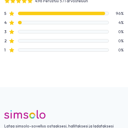
4.96 Perustuu 571 arvosteluun
4 out of 5 stars
Arvostelutiedot
Tähtiarvostelut
5
96%
Tähtiarvostelut
4
4%
Tähtiarvostelut
3
0%
Tähtiarvostelut
2
0%
Tähtiarvostelut
1
0%
Lataa simsolo-sovellus ostaaksesi, hallitaksesi ja ladataksesi