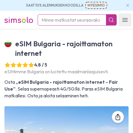
SAAT 10% ALENNUKSEN KOODILLA
MYESIM10
simsolo
Ope
eSIM Bulgaria - rajoittamaton
internet
4.8 / 5
eSIMimme Bulgaria on luotettu maailmanlaajuisesti.
Osta
„eSIM Bulgaria - rajoittamaton internet - Fair
Use“
. Selaa supernopeasti 4G/5G:llä. Paras eSIM Bulgaria
matkallesi. Osta ja aloita selaaminen heti.