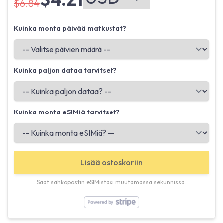
$6.84
Kuinka monta päivää matkustat?
Kuinka paljon dataa tarvitset?
Kuinka monta eSIMiä tarvitset?
Lisää ostoskoriin
Saat sähköpostin eSIMistäsi muutamassa sekunnissa.