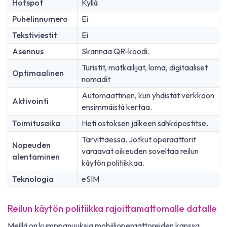
Hotspot
Kyllä
Puhelinnumero
Ei
Tekstiviestit
Ei
Asennus
Skannaa QR-koodi.
Turistit, matkailijat, loma, digitaaliset
Optimaalinen
nomadit
Automaattinen, kun yhdistät verkkoon
Aktivointi
ensimmäistä kertaa.
Toimitusaika
Heti ostoksen jälkeen sähköpostitse.
Tarvittaessa. Jotkut operaattorit
Nopeuden
varaavat oikeuden soveltaa reilun
alentaminen
käytön politiikkaa.
Teknologia
eSIM
Reilun käytön politiikka rajoittamattomalle datalle
Meillä on kumppanuuksia mobiilioperaattoreiden kanssa