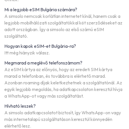
Mi a legjobb eSIM Bulgária számára?
A simsolo nemcsak korlátlan internetet kínál, hanem csak a
legjobb mobilhálózati szolgáltatókkal köt szerződéseket az
adott országban. Így a simsolo az első számú eSIM
szolgáltató.
Hogyan kapok eSIM-et Bulgária-ra?
Itt még hiányzik válasz.
Megmarad a meglévő telefonszámom?
Az eSIM kártya az előnyös, hogy az eredeti SIM kártya
marad a telefonban, és továbbra is elérhető marad.
Azonban roaming díjak keletkezhetnek a szolgáltatónál. Az
egyik legjobb megoldás, ha adatkapcsolaton keresztül hívja
a WhatsApp-ot vagy más szolgáltatást.
Hívható leszek?
A simsolo adatkapcsolatot biztosít, így WhatsApp-on vagy
más internetalapú szolgáltatáson keresztül könnyedén
elérhető lesz.