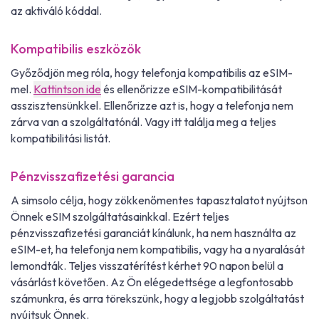
az aktiváló kóddal.
Kompatibilis eszközök
Győződjön meg róla, hogy telefonja kompatibilis az eSIM-
mel.
Kattintson ide
és ellenőrizze eSIM-kompatibilitását
asszisztensünkkel. Ellenőrizze azt is, hogy a telefonja nem
zárva van a szolgáltatónál. Vagy itt találja meg a teljes
kompatibilitási listát.
Pénzvisszafizetési garancia
A simsolo célja, hogy zökkenőmentes tapasztalatot nyújtson
Önnek eSIM szolgáltatásainkkal. Ezért teljes
pénzvisszafizetési garanciát kínálunk, ha nem használta az
eSIM-et, ha telefonja nem kompatibilis, vagy ha a nyaralását
lemondták. Teljes visszatérítést kérhet 90 napon belül a
vásárlást követően. Az Ön elégedettsége a legfontosabb
számunkra, és arra törekszünk, hogy a legjobb szolgáltatást
nyújtsuk Önnek.