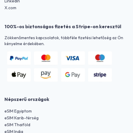
LinkedIn
X.com
100%-os biztonságos fizetés a Stripe-on keresztül
Zökkenőmentes kapcsolatok, többféle fizetési lehetőség az Ön
kényelme érdekében.
Népszerű országok
eSIM Egyiptom
eSIM Karib-térség
eSIM Thaiföld
eSIM India