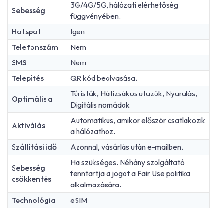
3G/4G/5G, hálózati elérhetőség
Sebesség
függvényében.
Hotspot
Igen
Telefonszám
Nem
SMS
Nem
Telepítés
QR kód beolvasása.
Túristák, Hátizsákos utazók, Nyaralás,
Optimális a
Digitális nomádok
Automatikus, amikor először csatlakozik
Aktiválás
a hálózathoz.
Szállítási idő
Azonnal, vásárlás után e-mailben.
Ha szükséges. Néhány szolgáltató
Sebesség
fenntartja a jogot a Fair Use politika
csökkentés
alkalmazására.
Technológia
eSIM