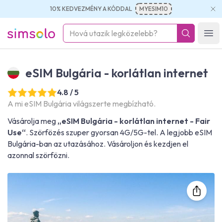
10% KEDVEZMÉNY A KÓDDAL
MYESIM10
simsolo
Ope
eSIM Bulgária - korlátlan internet
4.8 / 5
A mi eSIM Bulgária világszerte megbízható.
Vásárolja meg
„eSIM Bulgária - korlátlan internet - Fair
Use“
. Szörfözés szuper gyorsan 4G/5G-tel. A legjobb eSIM
Bulgária-ban az utazásához. Vásároljon és kezdjen el
azonnal szörfözni.