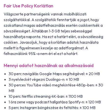
Fair Use Policy Korlátlan
Világszerte partnerségeink vannak mobilhálózati
szolgáltatókkal. A szolgáltatók fenntartják a jogot, hogy
szokatlanul magas adatfelhasználás esetén csökkentsék a
sávszélességet. Általában 1-3 GB teljes sebességgel
használhatja naponta. Ha ezt a határt eléri, a sávszélesség
csökken. Javasoljuk, hogy a korlátlan adatok használata
mellett is figyelmesen kezelje az adatforgalmat. A
felhasználóink 95%-a nem éri el ezt a határt.
Mennyi adatot használnak az alkalmazásaid
30 perc navigálás Google Maps segítségével: ± 20 MB
3 nyelvleckét végezni Duolingo-n: ± 10 MB
30 perces YouTube videó megtekintése 480p-ben: ± 30
MB
10 perc Netflix streaming 4K-ban: ± 1100 MB
1 óra zene vagy podcast hallgatása Spotify-n: ± 120 MB
5 perc Instagram böngészése és feltöltés: ± 100 MB