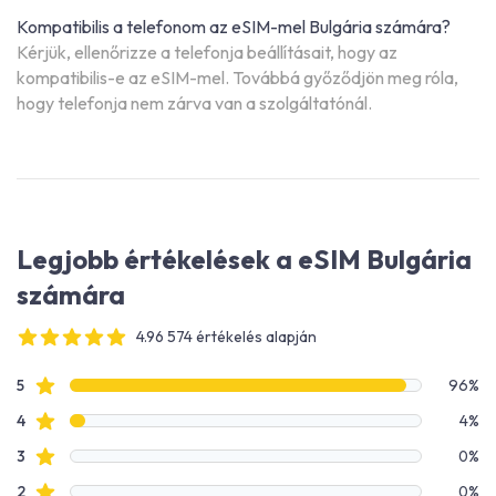
Kompatibilis a telefonom az eSIM-mel Bulgária számára?
Kérjük, ellenőrizze a telefonja beállításait, hogy az
kompatibilis-e az eSIM-mel. Továbbá győződjön meg róla,
hogy telefonja nem zárva van a szolgáltatónál.
Legjobb értékelések a eSIM Bulgária
számára
4.96 574 értékelés alapján
4 out of 5 stars
Értékelési adatok
Csillagos értékelések
5
96%
Csillagos értékelések
4
4%
Csillagos értékelések
3
0%
Csillagos értékelések
2
0%