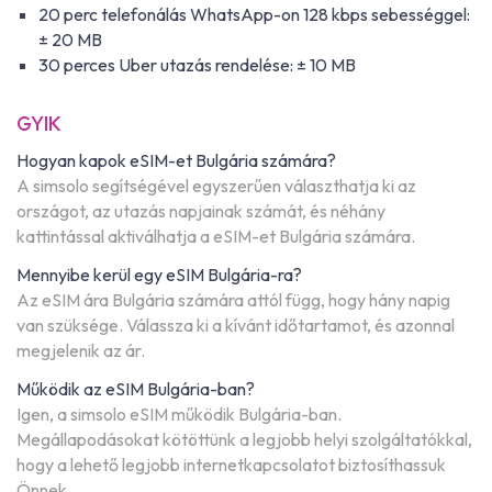
20 perc telefonálás WhatsApp-on 128 kbps sebességgel:
± 20 MB
30 perces Uber utazás rendelése: ± 10 MB
GYIK
Hogyan kapok eSIM-et Bulgária számára?
A simsolo segítségével egyszerűen választhatja ki az
országot, az utazás napjainak számát, és néhány
kattintással aktiválhatja a eSIM-et Bulgária számára.
Mennyibe kerül egy eSIM Bulgária-ra?
Az eSIM ára Bulgária számára attól függ, hogy hány napig
van szüksége. Válassza ki a kívánt időtartamot, és azonnal
megjelenik az ár.
Működik az eSIM Bulgária-ban?
Igen, a simsolo eSIM működik Bulgária-ban.
Megállapodásokat kötöttünk a legjobb helyi szolgáltatókkal,
hogy a lehető legjobb internetkapcsolatot biztosíthassuk
Önnek.