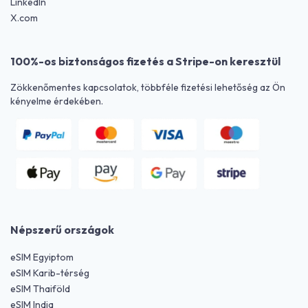
LinkedIn
X.com
100%-os biztonságos fizetés a Stripe-on keresztül
Zökkenőmentes kapcsolatok, többféle fizetési lehetőség az Ön
kényelme érdekében.
Népszerű országok
eSIM Egyiptom
eSIM Karib-térség
eSIM Thaiföld
eSIM India