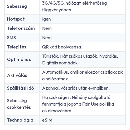
3G/4G/5G, hálózati elérhetőség
Sebesség
függvényében.
Hotspot
Igen
Telefonszám
Nem
SMS
Nem
Telepítés
QR kód beolvasása.
Túristák, Hátizsákos utazók, Nyaralás,
Optimális a
Digitális nomádok
Automatikus, amikor először csatlakozik
Aktiválás
a hálózathoz.
Szállítási idő
Azonnal, vásárlás után e-mailben.
Ha szükséges. Néhány szolgáltató
Sebesség
fenntartja a jogot a Fair Use politika
csökkentés
alkalmazására.
Technológia
eSIM