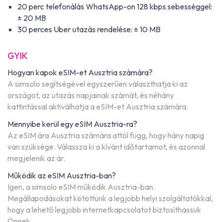
20 perc telefonálás WhatsApp-on 128 kbps sebességgel:
± 20 MB
30 perces Uber utazás rendelése: ± 10 MB
GYIK
Hogyan kapok eSIM-et Ausztria számára?
A simsolo segítségével egyszerűen választhatja ki az
országot, az utazás napjainak számát, és néhány
kattintással aktiválhatja a eSIM-et Ausztria számára.
Mennyibe kerül egy eSIM Ausztria-ra?
Az eSIM ára Ausztria számára attól függ, hogy hány napig
van szüksége. Válassza ki a kívánt időtartamot, és azonnal
megjelenik az ár.
Működik az eSIM Ausztria-ban?
Igen, a simsolo eSIM működik Ausztria-ban.
Megállapodásokat kötöttünk a legjobb helyi szolgáltatókkal,
hogy a lehető legjobb internetkapcsolatot biztosíthassuk
Önnek.