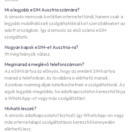
Mi a legjobb eSIM Ausztria számára?
A simsolo nemcsak korlátlan internetet kínál, hanem csak a
legjobb mobilhálózati szolgáltatókkal köt szerződéseket az
adott országban. Így a simsolo az első számú eSIM
szolgáltató.
Hogyan kapok eSIM-et Ausztria-ra?
Itt még hiányzik válasz.
Megmarad a meglévő telefonszámom?
Az eSIM kártya az előnyös, hogy az eredeti SIM kártya
marad a telefonban, és továbbra is elérhető marad.
Azonban roaming díjak keletkezhetnek a szolgáltatónál. Az
egyik legjobb megoldás, ha adatkapcsolaton keresztül hívja
a WhatsApp-ot vagy más szolgáltatást.
Hívható leszek?
A simsolo adatkapcsolatot biztosít, így WhatsApp-on vagy
más internetalapú szolgáltatáson keresztül könnyedén
elérhető lesz.