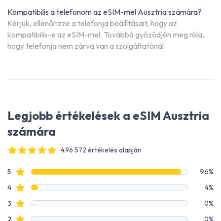
Kompatibilis a telefonom az eSIM-mel Ausztria számára?
Kérjük, ellenőrizze a telefonja beállításait, hogy az
kompatibilis-e az eSIM-mel. Továbbá győződjön meg róla,
hogy telefonja nem zárva van a szolgáltatónál.
Legjobb értékelések a eSIM Ausztria
számára
4.96 572 értékelés alapján
4 out of 5 stars
Értékelési adatok
Csillagos értékelések
5
96%
Csillagos értékelések
4
4%
Csillagos értékelések
3
0%
Csillagos értékelések
2
0%