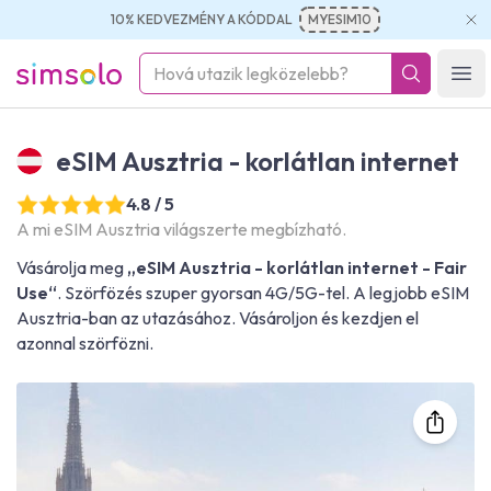
10% KEDVEZMÉNY A KÓDDAL
MYESIM10
simsolo
Ope
eSIM Ausztria - korlátlan internet
4.8 / 5
A mi eSIM Ausztria világszerte megbízható.
Vásárolja meg
„eSIM Ausztria - korlátlan internet - Fair
Use“
. Szörfözés szuper gyorsan 4G/5G-tel. A legjobb eSIM
Ausztria-ban az utazásához. Vásároljon és kezdjen el
azonnal szörfözni.