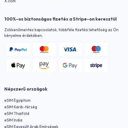
X.com
100%-os biztonságos fizetés a Stripe-on keresztül
Zökkenőmentes kapcsolatok, többféle fizetési lehetőség az Ön
kényelme érdekében.
Népszerű országok
eSIM Egyiptom
eSIM Karib-térség
eSIM Thaiföld
eSIM India
eSIM Egyesült Arab Emírségek