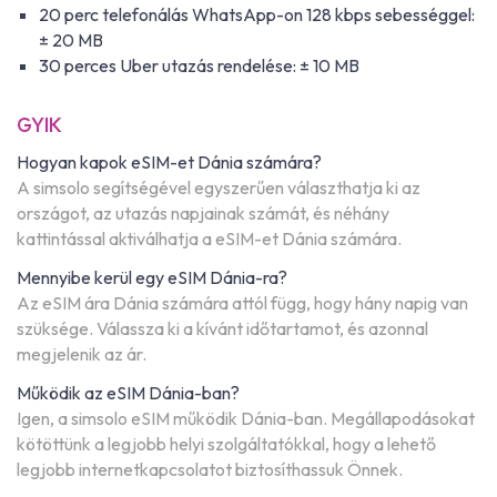
20 perc telefonálás WhatsApp-on 128 kbps sebességgel:
± 20 MB
30 perces Uber utazás rendelése: ± 10 MB
GYIK
Hogyan kapok eSIM-et Dánia számára?
A simsolo segítségével egyszerűen választhatja ki az
országot, az utazás napjainak számát, és néhány
kattintással aktiválhatja a eSIM-et Dánia számára.
Mennyibe kerül egy eSIM Dánia-ra?
Az eSIM ára Dánia számára attól függ, hogy hány napig van
szüksége. Válassza ki a kívánt időtartamot, és azonnal
megjelenik az ár.
Működik az eSIM Dánia-ban?
Igen, a simsolo eSIM működik Dánia-ban. Megállapodásokat
kötöttünk a legjobb helyi szolgáltatókkal, hogy a lehető
legjobb internetkapcsolatot biztosíthassuk Önnek.