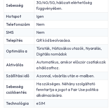
3G/4G/5G, hálózati elérhetőség
Sebesség
függvényében.
Hotspot
Igen
Telefonszám
Nem
SMS
Nem
Telepítés
QR kód beolvasása.
Túristák, Hátizsákos utazók, Nyaralás,
Optimális a
Digitális nomádok
Automatikus, amikor először csatlakozik
Aktiválás
a hálózathoz.
Szállítási idő
Azonnal, vásárlás után e-mailben.
Ha szükséges. Néhány szolgáltató
Sebesség
fenntartja a jogot a Fair Use politika
csökkentés
alkalmazására.
Technológia
eSIM