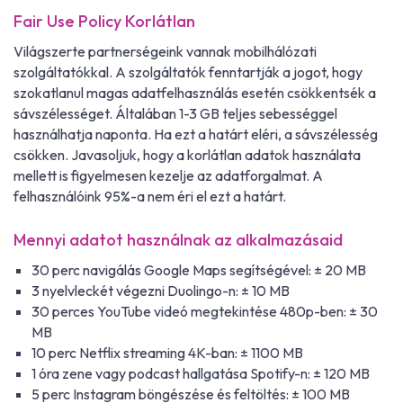
Fair Use Policy Korlátlan
Világszerte partnerségeink vannak mobilhálózati
szolgáltatókkal. A szolgáltatók fenntartják a jogot, hogy
szokatlanul magas adatfelhasználás esetén csökkentsék a
sávszélességet. Általában 1-3 GB teljes sebességgel
használhatja naponta. Ha ezt a határt eléri, a sávszélesség
csökken. Javasoljuk, hogy a korlátlan adatok használata
mellett is figyelmesen kezelje az adatforgalmat. A
felhasználóink 95%-a nem éri el ezt a határt.
Mennyi adatot használnak az alkalmazásaid
30 perc navigálás Google Maps segítségével: ± 20 MB
3 nyelvleckét végezni Duolingo-n: ± 10 MB
30 perces YouTube videó megtekintése 480p-ben: ± 30
MB
10 perc Netflix streaming 4K-ban: ± 1100 MB
1 óra zene vagy podcast hallgatása Spotify-n: ± 120 MB
5 perc Instagram böngészése és feltöltés: ± 100 MB