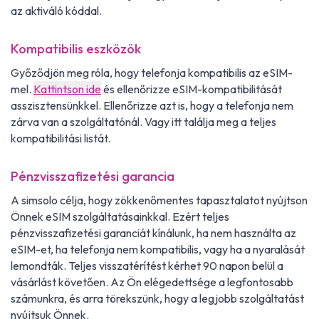
az aktiváló kóddal.
Kompatibilis eszközök
Győződjön meg róla, hogy telefonja kompatibilis az eSIM-
mel.
Kattintson ide
és ellenőrizze eSIM-kompatibilitását
asszisztensünkkel. Ellenőrizze azt is, hogy a telefonja nem
zárva van a szolgáltatónál. Vagy itt találja meg a teljes
kompatibilitási listát.
Pénzvisszafizetési garancia
A simsolo célja, hogy zökkenőmentes tapasztalatot nyújtson
Önnek eSIM szolgáltatásainkkal. Ezért teljes
pénzvisszafizetési garanciát kínálunk, ha nem használta az
eSIM-et, ha telefonja nem kompatibilis, vagy ha a nyaralását
lemondták. Teljes visszatérítést kérhet 90 napon belül a
vásárlást követően. Az Ön elégedettsége a legfontosabb
számunkra, és arra törekszünk, hogy a legjobb szolgáltatást
nyújtsuk Önnek.