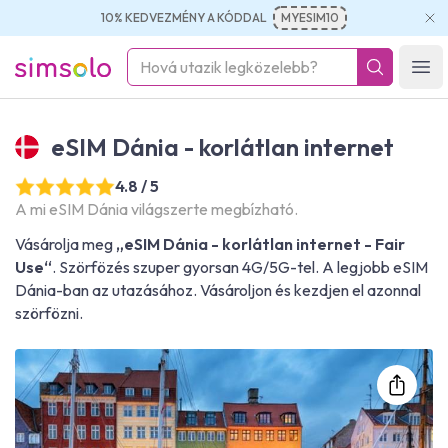
10% KEDVEZMÉNY A KÓDDAL
MYESIM10
simsolo
Ope
eSIM Dánia - korlátlan internet
4.8 / 5
A mi eSIM Dánia világszerte megbízható.
Vásárolja meg
„eSIM Dánia - korlátlan internet - Fair
Use“
. Szörfözés szuper gyorsan 4G/5G-tel. A legjobb eSIM
Dánia-ban az utazásához. Vásároljon és kezdjen el azonnal
szörfözni.