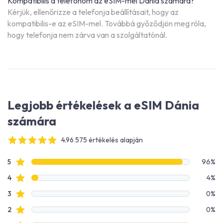
Kompatibilis a telefonom az eSIM-mel Dánia számára?
Kérjük, ellenőrizze a telefonja beállításait, hogy az
kompatibilis-e az eSIM-mel. Továbbá győződjön meg róla,
hogy telefonja nem zárva van a szolgáltatónál.
Legjobb értékelések a eSIM Dánia
számára
4.96 575 értékelés alapján
4 out of 5 stars
Értékelési adatok
Csillagos értékelések
5
96%
Csillagos értékelések
4
4%
Csillagos értékelések
3
0%
Csillagos értékelések
2
0%