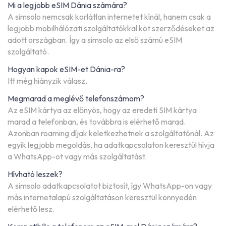
Mi a legjobb eSIM Dánia számára?
A simsolo nemcsak korlátlan internetet kínál, hanem csak a
legjobb mobilhálózati szolgáltatókkal köt szerződéseket az
adott országban. Így a simsolo az első számú eSIM
szolgáltató.
Hogyan kapok eSIM-et Dánia-ra?
Itt még hiányzik válasz.
Megmarad a meglévő telefonszámom?
Az eSIM kártya az előnyös, hogy az eredeti SIM kártya
marad a telefonban, és továbbra is elérhető marad.
Azonban roaming díjak keletkezhetnek a szolgáltatónál. Az
egyik legjobb megoldás, ha adatkapcsolaton keresztül hívja
a WhatsApp-ot vagy más szolgáltatást.
Hívható leszek?
A simsolo adatkapcsolatot biztosít, így WhatsApp-on vagy
más internetalapú szolgáltatáson keresztül könnyedén
elérhető lesz.