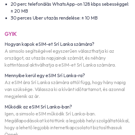
20 perc telefonálás WhatsApp-on 128 kbps sebességgel:
± 20 MB
30 perces Uber utazás rendelése: ± 10 MB
GYIK
Hogyan kapok eSIM-et Srí Lanka számára?
A simsolo segítségével egyszerűen választhatja ki az
országot, az utazás napjainak számát, és néhány
kattintással aktiválhatja a eSIM-et Srí Lanka számára.
Mennyibe kerül egy eSIM Srí Lanka-ra?
Az eSIM ára Srí Lanka számára attól függ, hogy hány napig
van szüksége. Válassza ki a kívánt időtartamot, és azonnal
megjelenik az ár.
Működik az eSIM Srí Lanka-ban?
Igen, a simsolo eSIM működik Srí Lanka-ban.
Megállapodásokat kötöttünk a legjobb helyi szolgáltatókkal,
hogy a lehető legjobb internetkapcsolatot biztosíthassuk
Önnek.