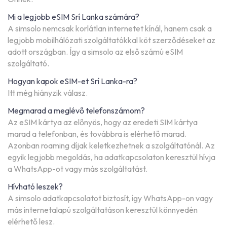
Mi a legjobb eSIM Srí Lanka számára?
A simsolo nemcsak korlátlan internetet kínál, hanem csak a
legjobb mobilhálózati szolgáltatókkal köt szerződéseket az
adott országban. Így a simsolo az első számú eSIM
szolgáltató.
Hogyan kapok eSIM-et Srí Lanka-ra?
Itt még hiányzik válasz.
Megmarad a meglévő telefonszámom?
Az eSIM kártya az előnyös, hogy az eredeti SIM kártya
marad a telefonban, és továbbra is elérhető marad.
Azonban roaming díjak keletkezhetnek a szolgáltatónál. Az
egyik legjobb megoldás, ha adatkapcsolaton keresztül hívja
a WhatsApp-ot vagy más szolgáltatást.
Hívható leszek?
A simsolo adatkapcsolatot biztosít, így WhatsApp-on vagy
más internetalapú szolgáltatáson keresztül könnyedén
elérhető lesz.