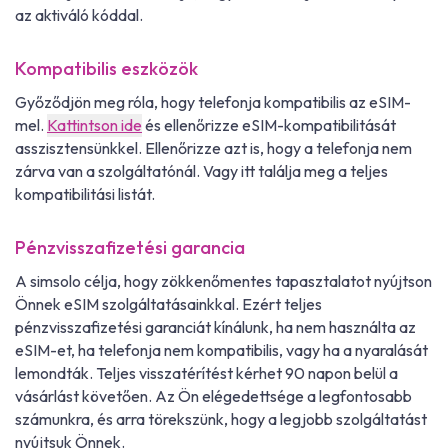
az aktiváló kóddal.
Kompatibilis eszközök
Győződjön meg róla, hogy telefonja kompatibilis az eSIM-
mel.
Kattintson ide
és ellenőrizze eSIM-kompatibilitását
asszisztensünkkel. Ellenőrizze azt is, hogy a telefonja nem
zárva van a szolgáltatónál. Vagy itt találja meg a teljes
kompatibilitási listát.
Pénzvisszafizetési garancia
A simsolo célja, hogy zökkenőmentes tapasztalatot nyújtson
Önnek eSIM szolgáltatásainkkal. Ezért teljes
pénzvisszafizetési garanciát kínálunk, ha nem használta az
eSIM-et, ha telefonja nem kompatibilis, vagy ha a nyaralását
lemondták. Teljes visszatérítést kérhet 90 napon belül a
vásárlást követően. Az Ön elégedettsége a legfontosabb
számunkra, és arra törekszünk, hogy a legjobb szolgáltatást
nyújtsuk Önnek.