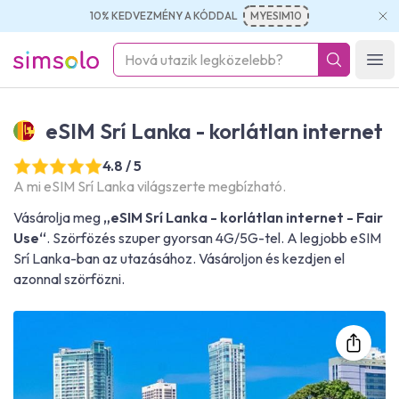
10% KEDVEZMÉNY A KÓDDAL
MYESIM10
simsolo
Ope
eSIM Srí Lanka - korlátlan internet
4.8 / 5
A mi eSIM Srí Lanka világszerte megbízható.
Vásárolja meg
„eSIM Srí Lanka - korlátlan internet - Fair
Use“
. Szörfözés szuper gyorsan 4G/5G-tel. A legjobb eSIM
Srí Lanka-ban az utazásához. Vásároljon és kezdjen el
azonnal szörfözni.