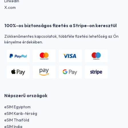
LinkedIn
X.com
100%-os biztonságos fizetés a Stripe-on keresztül
Zökkenőmentes kapcsolatok, többféle fizetési lehetőség az Ön
kényelme érdekében.
Népszerű országok
eSIM Egyiptom
eSIM Karib-térség
eSIM Thaiföld
eSIM India