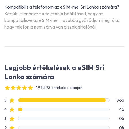
Kompatibilis a telefonom az eSIM-mel Srí Lanka számára?
Kérjük, ellenőrizze a telefonja beállításait, hogy az
kompatibilis-e az eSIM-mel. Továbbá győződjön meg róla,
hogy telefonja nem zárva van a szolgáltatónál.
Legjobb értékelések a eSIM Srí
Lanka számára
4.96 573 értékelés alapján
4 out of 5 stars
Értékelési adatok
Csillagos értékelések
5
96%
Csillagos értékelések
4
4%
Csillagos értékelések
3
0%
Csillagos értékelések
2
0%