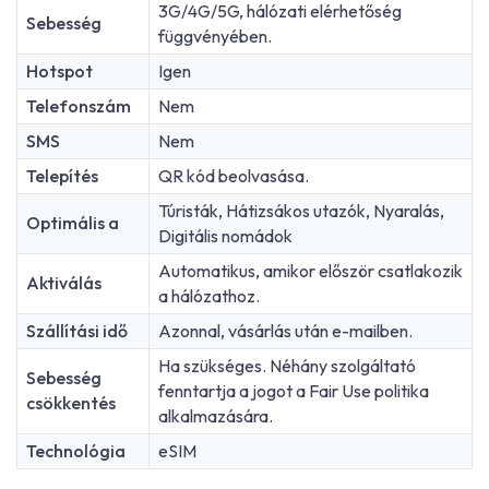
3G/4G/5G, hálózati elérhetőség
Sebesség
függvényében.
Hotspot
Igen
Telefonszám
Nem
SMS
Nem
Telepítés
QR kód beolvasása.
Túristák, Hátizsákos utazók, Nyaralás,
Optimális a
Digitális nomádok
Automatikus, amikor először csatlakozik
Aktiválás
a hálózathoz.
Szállítási idő
Azonnal, vásárlás után e-mailben.
Ha szükséges. Néhány szolgáltató
Sebesség
fenntartja a jogot a Fair Use politika
csökkentés
alkalmazására.
Technológia
eSIM