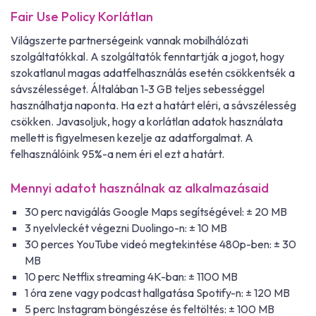
Fair Use Policy Korlátlan
Világszerte partnerségeink vannak mobilhálózati
szolgáltatókkal. A szolgáltatók fenntartják a jogot, hogy
szokatlanul magas adatfelhasználás esetén csökkentsék a
sávszélességet. Általában 1-3 GB teljes sebességgel
használhatja naponta. Ha ezt a határt eléri, a sávszélesség
csökken. Javasoljuk, hogy a korlátlan adatok használata
mellett is figyelmesen kezelje az adatforgalmat. A
felhasználóink 95%-a nem éri el ezt a határt.
Mennyi adatot használnak az alkalmazásaid
30 perc navigálás Google Maps segítségével: ± 20 MB
3 nyelvleckét végezni Duolingo-n: ± 10 MB
30 perces YouTube videó megtekintése 480p-ben: ± 30
MB
10 perc Netflix streaming 4K-ban: ± 1100 MB
1 óra zene vagy podcast hallgatása Spotify-n: ± 120 MB
5 perc Instagram böngészése és feltöltés: ± 100 MB