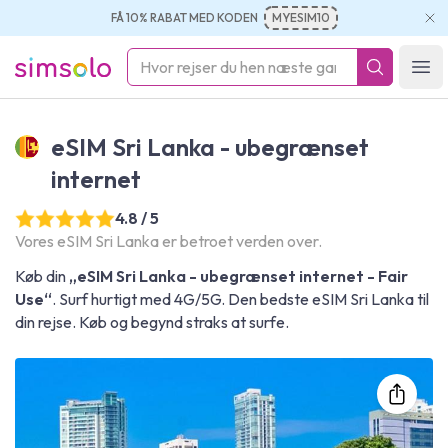
FÅ 10% RABAT MED KODEN
MYESIM10
simsolo
Ope
eSIM Sri Lanka - ubegrænset
internet
4.8 / 5
Vores eSIM Sri Lanka er betroet verden over.
Køb din
„eSIM Sri Lanka - ubegrænset internet - Fair
Use“
. Surf hurtigt med 4G/5G. Den bedste eSIM Sri Lanka til
din rejse. Køb og begynd straks at surfe.