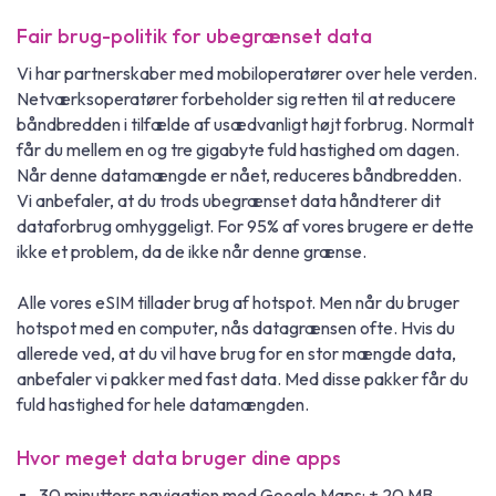
Fair brug-politik for ubegrænset data
Vi har partnerskaber med mobiloperatører over hele verden.
Netværksoperatører forbeholder sig retten til at reducere
båndbredden i tilfælde af usædvanligt højt forbrug. Normalt
får du mellem en og tre gigabyte fuld hastighed om dagen.
Når denne datamængde er nået, reduceres båndbredden.
Vi anbefaler, at du trods ubegrænset data håndterer dit
dataforbrug omhyggeligt. For 95% af vores brugere er dette
ikke et problem, da de ikke når denne grænse.
Alle vores eSIM tillader brug af hotspot. Men når du bruger
hotspot med en computer, nås datagrænsen ofte. Hvis du
allerede ved, at du vil have brug for en stor mængde data,
anbefaler vi pakker med fast data. Med disse pakker får du
fuld hastighed for hele datamængden.
Hvor meget data bruger dine apps
30 minutters navigation med Google Maps: ± 20 MB