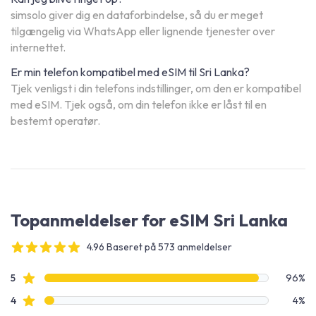
simsolo giver dig en dataforbindelse, så du er meget
tilgængelig via WhatsApp eller lignende tjenester over
internettet.
Er min telefon kompatibel med eSIM til Sri Lanka?
Tjek venligst i din telefons indstillinger, om den er kompatibel
med eSIM. Tjek også, om din telefon ikke er låst til en
bestemt operatør.
Topanmeldelser for eSIM Sri Lanka
4.96 Baseret på 573 anmeldelser
4 out of 5 stars
Anmeldelsesdata
Stjerneanmeldelser
5
96%
Stjerneanmeldelser
4
4%