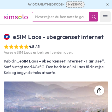
FÅ 10% RABAT MED KODEN
MYESIM10
simsolo
Ope
eSIM Laos - ubegrænset internet
4.8 / 5
Vores eSIM Laos er betroet verden over.
Køb din
„eSIM Laos - ubegrænset internet - Fair Use“
.
Surf hurtigt med 4G/5G. Den bedste eSIM Laos til din rejse.
Køb og begynd straks at surfe.