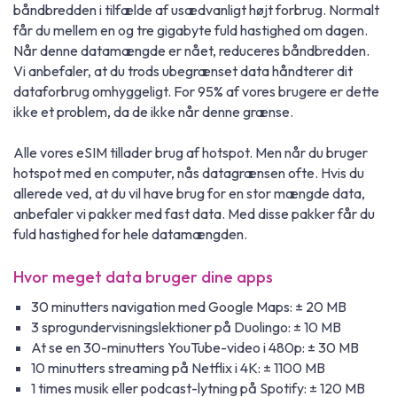
båndbredden i tilfælde af usædvanligt højt forbrug. Normalt
får du mellem en og tre gigabyte fuld hastighed om dagen.
Når denne datamængde er nået, reduceres båndbredden.
Vi anbefaler, at du trods ubegrænset data håndterer dit
dataforbrug omhyggeligt. For 95% af vores brugere er dette
ikke et problem, da de ikke når denne grænse.
Alle vores eSIM tillader brug af hotspot. Men når du bruger
hotspot med en computer, nås datagrænsen ofte. Hvis du
allerede ved, at du vil have brug for en stor mængde data,
anbefaler vi pakker med fast data. Med disse pakker får du
fuld hastighed for hele datamængden.
Hvor meget data bruger dine apps
30 minutters navigation med Google Maps: ± 20 MB
3 sprogundervisningslektioner på Duolingo: ± 10 MB
At se en 30-minutters YouTube-video i 480p: ± 30 MB
10 minutters streaming på Netflix i 4K: ± 1100 MB
1 times musik eller podcast-lytning på Spotify: ± 120 MB