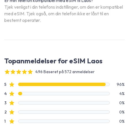
Er min telefon kompatibel med eSIM til Laos?
Tjek venligst i din telefons indstillinger, om den er kompatibel
med eSIM. Tjek også, om din telefon ikke er låst til en
bestemt operatør.
Topanmeldelser for eSIM Laos
4.96 Baseret på 572 anmeldelser
4 out of 5 stars
Anmeldelsesdata
Stjerneanmeldelser
5
96%
Stjerneanmeldelser
4
4%
Stjerneanmeldelser
3
0%
Stjerneanmeldelser
2
0%
Stjerneanmeldelser
1
0%