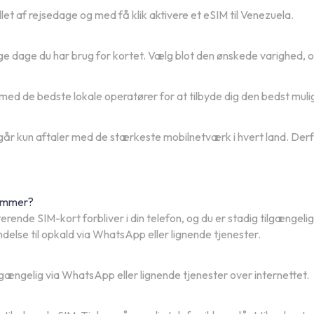
et af rejsedage og med få klik aktivere et eSIM til Venezuela.
ge dage du har brug for kortet. Vælg blot den ønskede varighed, 
r med de bedste lokale operatører for at tilbyde dig den bedst muli
år kun aftaler med de stærkeste mobilnetværk i hvert land. Derfor
nummer?
terende SIM-kort forbliver i din telefon, og du er stadig tilgæng
delse til opkald via WhatsApp eller lignende tjenester.
lgængelig via WhatsApp eller lignende tjenester over internettet.