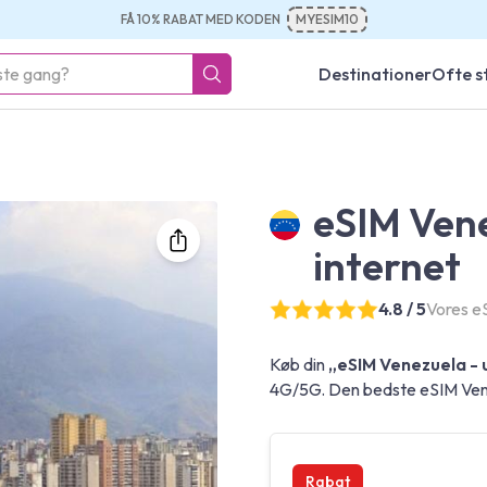
FÅ 10% RABAT MED KODEN
MYESIM10
Destinationer
Ofte s
eSIM Ven
internet
4.8 / 5
Vores e
Køb din
„eSIM Venezuela - 
4G/5G. Den bedste eSIM Venez
Rabat