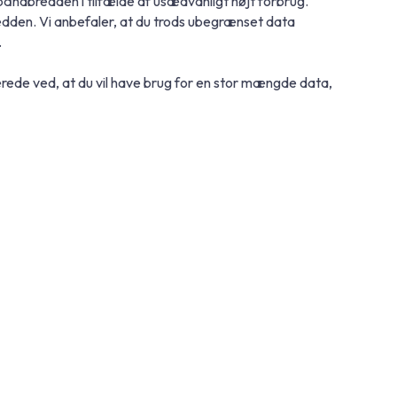
åndbredden i tilfælde af usædvanligt højt forbrug.
dden. Vi anbefaler, at du trods ubegrænset data
.
erede ved, at du vil have brug for en stor mængde data,