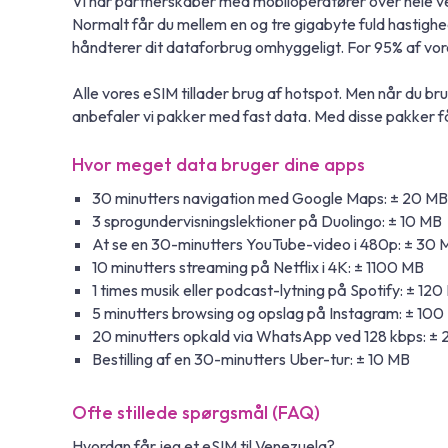
Vi har partnerskaber med mobiloperatører over hele ve
Normalt får du mellem en og tre gigabyte fuld hasti
håndterer dit dataforbrug omhyggeligt. For 95% af vor
Alle vores eSIM tillader brug af hotspot. Men når du b
anbefaler vi pakker med fast data. Med disse pakker 
Hvor meget data bruger dine apps
30 minutters navigation med Google Maps: ± 20 MB
3 sprogundervisningslektioner på Duolingo: ± 10 MB
At se en 30-minutters YouTube-video i 480p: ± 30 
10 minutters streaming på Netflix i 4K: ± 1100 MB
1 times musik eller podcast-lytning på Spotify: ± 12
5 minutters browsing og opslag på Instagram: ± 10
20 minutters opkald via WhatsApp ved 128 kbps: ±
Bestilling af en 30-minutters Uber-tur: ± 10 MB
Ofte stillede spørgsmål (FAQ)
Hvordan får jeg et eSIM til Venezuela?