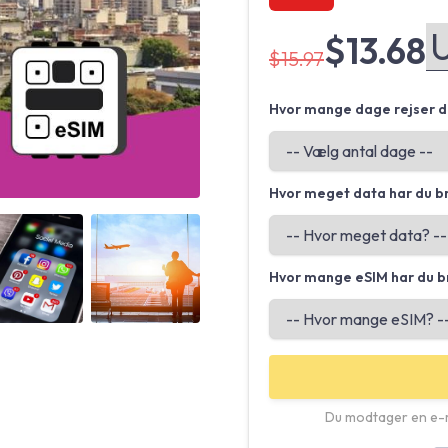
$13.68
$15.97
Hvor mange dage rejser d
Hvor meget data har du b
Angled view
Angled view
Hvor mange eSIM har du b
Du modtager en e-m