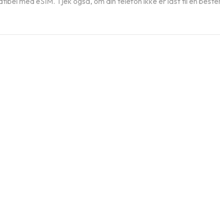
patibel med eSIM. Tjek også, om din telefon ikke er låst til en best