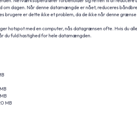
rden. Netværksoperatører forbeholder sig retten til at reducere b
ghed om dagen. Når denne datamængde er nået, reduceres båndbre
es brugere er dette ikke et problem, da de ikke når denne grænse
ruger hotspot med en computer, nås datagrænsen ofte. Hvis du all
får du fuld hastighed for hele datamængden.
MB
0 MB
0 MB
 20 MB