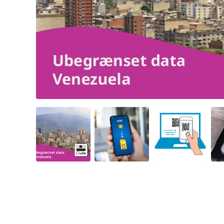
Angled view
Angled view
Angled view