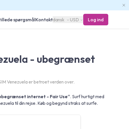
tillede spørgsmål
Kontakt
dansk
USD
Log ind
ezuela - ubegrænset
SIM Venezuela er betroet verden over.
ubegrænset internet - Fair Use“
. Surf hurtigt med
uela til din rejse. Køb og begynd straks at surfe.