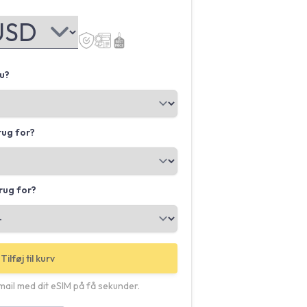
u?
rug for?
rug for?
Tilføj til kurv
ail med dit eSIM på få sekunder.