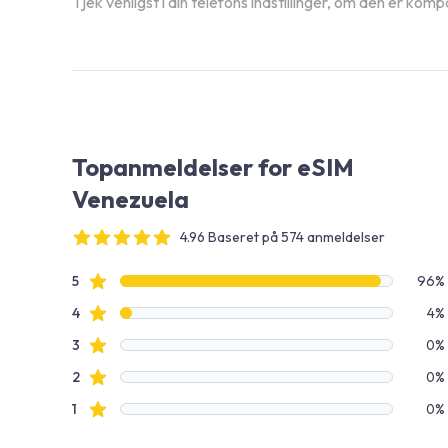
Tjek venligst i din telefons indstillinger, om den er kom
Topanmeldelser for eSIM
Venezuela
4.96 Baseret på 574 anmeldelser
4 out of 5 stars
Anmeldelsesdata
Stjerneanmeldelser
5
96%
Stjerneanmeldelser
4
4%
Stjerneanmeldelser
3
0%
Stjerneanmeldelser
2
0%
Stjerneanmeldelser
1
0%