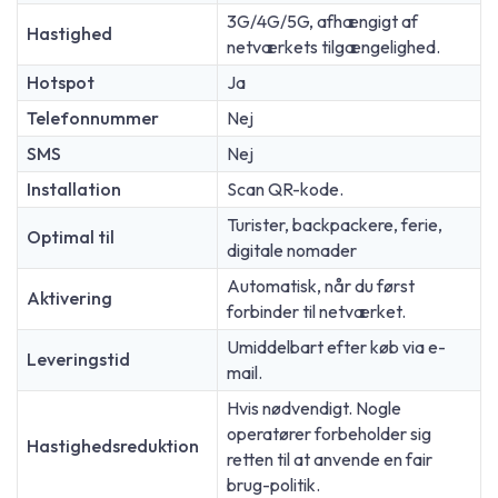
3G/4G/5G, afhængigt af
Hastighed
netværkets tilgængelighed.
Hotspot
Ja
Telefonnummer
Nej
SMS
Nej
Installation
Scan QR-kode.
Turister, backpackere, ferie,
Optimal til
digitale nomader
Automatisk, når du først
Aktivering
forbinder til netværket.
Umiddelbart efter køb via e-
Leveringstid
mail.
Hvis nødvendigt. Nogle
operatører forbeholder sig
Hastighedsreduktion
retten til at anvende en fair
brug-politik.