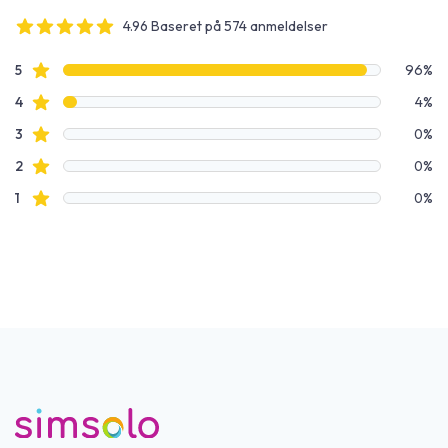
4.96 Baseret på 574 anmeldelser
4 out of 5 stars
Anmeldelsesdata
Stjerneanmeldelser
5
96%
Stjerneanmeldelser
4
4%
Stjerneanmeldelser
3
0%
Stjerneanmeldelser
2
0%
Stjerneanmeldelser
1
0%