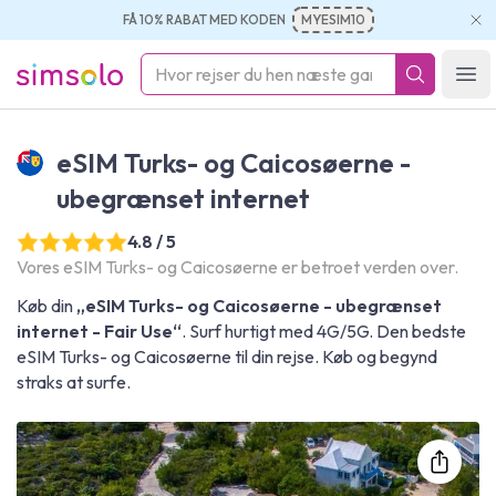
FÅ 10% RABAT MED KODEN
MYESIM10
simsolo
Ope
eSIM Turks- og Caicosøerne -
ubegrænset internet
4.8 / 5
Vores eSIM Turks- og Caicosøerne er betroet verden over.
Køb din
„eSIM Turks- og Caicosøerne - ubegrænset
internet - Fair Use“
. Surf hurtigt med 4G/5G. Den bedste
eSIM Turks- og Caicosøerne til din rejse. Køb og begynd
straks at surfe.