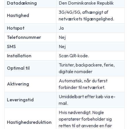
Datadækning
Den Dominikanske Republik
3G/4G/5G, afhængigt af
Hastighed
netværkets tilgængelighed.
Hotspot
Ja
Telefonnummer
Nej
SMS
Nej
Installation
Scan QR-kode.
Turister, backpackere, ferie,
Optimal til
digitale nomader
Automatisk, når du først
Aktivering
forbinder til netværket.
Umiddelbart efter køb via e-
Leveringstid
mail.
Hvis nødvendigt. Nogle
operatører forbeholder sig
Hastighedsreduktion
retten til at anvende en fair