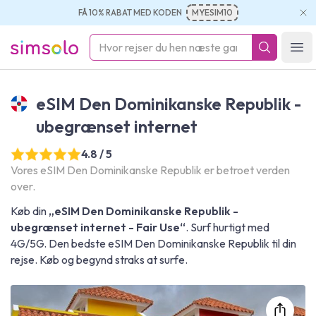
FÅ 10% RABAT MED KODEN
MYESIM10
simsolo
Ope
eSIM Den Dominikanske Republik -
ubegrænset internet
4.8 / 5
Vores eSIM Den Dominikanske Republik er betroet verden
over.
Køb din
„eSIM Den Dominikanske Republik -
ubegrænset internet - Fair Use“
. Surf hurtigt med
4G/5G. Den bedste eSIM Den Dominikanske Republik til din
rejse. Køb og begynd straks at surfe.