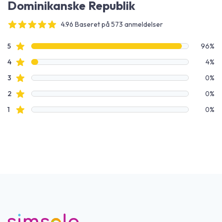
Dominikanske Republik
4.96 Baseret på 573 anmeldelser
4 out of 5 stars
Anmeldelsesdata
Stjerneanmeldelser
5
96%
Stjerneanmeldelser
4
4%
Stjerneanmeldelser
3
0%
Stjerneanmeldelser
2
0%
Stjerneanmeldelser
1
0%