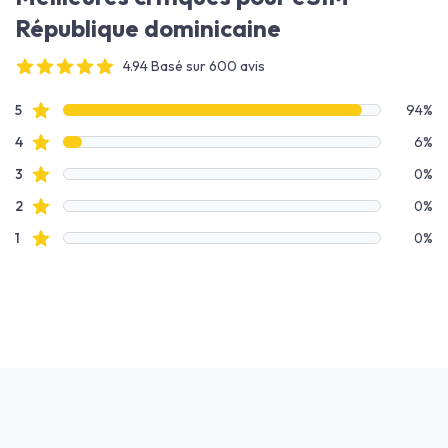
République dominicaine
4.94 Basé sur 600 avis
4 out of 5 stars
Données des avis
avis étoilés
5
94%
avis étoilés
4
6%
avis étoilés
3
0%
avis étoilés
2
0%
avis étoilés
1
0%