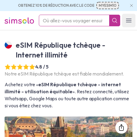
OBTENEZ 10% DE RÉDUCTION AVEC LE CODE
MYESIM10
simsolo
Ope
eSIM République tchèque -
Internet illimité
4.8 / 5
Notre eSIM République tchèque est fiable mondialement.
Achetez votre «
eSIM République tchèque - internet
illimité - utilisation équitable
». Restez connecté, utilisez
Whatsapp, Google Maps ou toute autre application comme
si vous étiez chez vous.