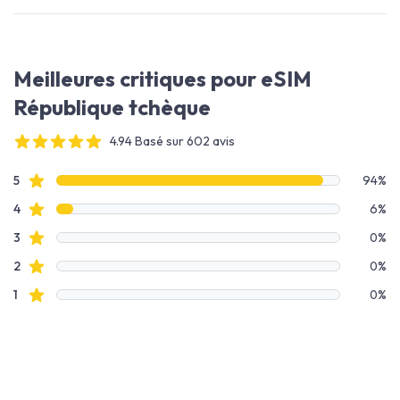
Meilleures critiques pour eSIM
République tchèque
4.94 Basé sur 602 avis
4 out of 5 stars
Données des avis
avis étoilés
5
94%
avis étoilés
4
6%
avis étoilés
3
0%
avis étoilés
2
0%
avis étoilés
1
0%