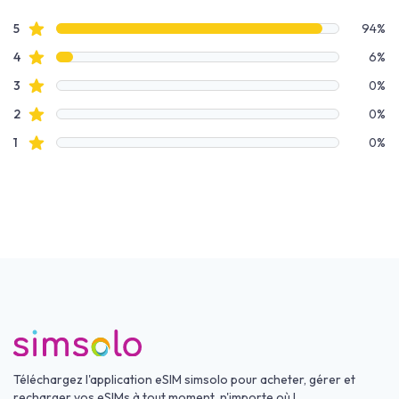
4 out of 5 stars
Données des avis
avis étoilés
5
94%
avis étoilés
4
6%
avis étoilés
3
0%
avis étoilés
2
0%
avis étoilés
1
0%
Téléchargez l'application eSIM simsolo pour acheter, gérer et
recharger vos eSIMs à tout moment, n'importe où !