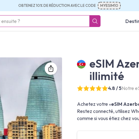
OBTENEZ 10% DE RÉDUCTION AVEC LE CODE
MYESIM10
Desti
eSIM Azer
illimité
4.8 / 5
Notre e
Achetez votre «
eSIM Azerbaï
Restez connecté, utilisez Wh
comme si vous étiez chez vou