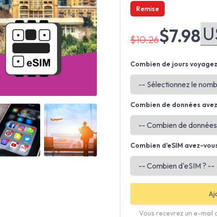
Remise
$7.98
$10.26
Combien de jours voyagez
Combien de données avez
Angled view
Angled view
Combien d'eSIM avez-vous
Aj
Vous recevrez un e-mail 