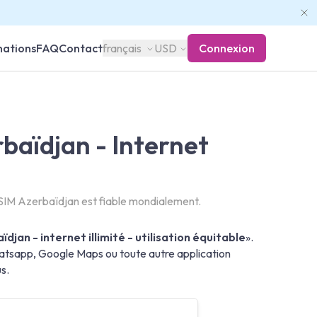
nations
FAQ
Contact
français
USD
Connexion
baïdjan - Internet
SIM Azerbaïdjan est fiable mondialement.
djan - internet illimité - utilisation équitable
».
atsapp, Google Maps ou toute autre application
s.