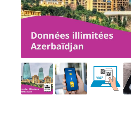
Angled view
Angled view
Angled view