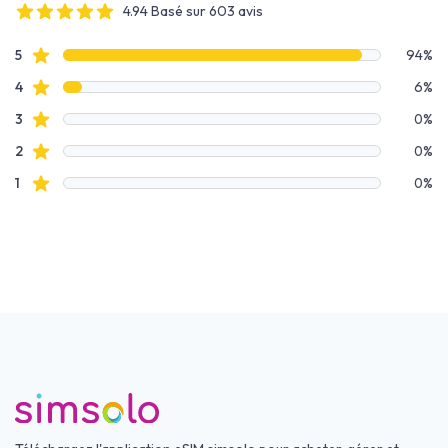
4.94 Basé sur 603 avis
4 out of 5 stars
Données des avis
avis étoilés
5
94%
avis étoilés
4
6%
avis étoilés
3
0%
avis étoilés
2
0%
avis étoilés
1
0%