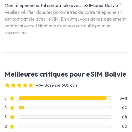
Mon téléphone est-il compatible avec l'eSIM pour Bolivie ?
Veuillez vérifier dans les paramètres de votre téléphone s'il
est compatible avec l'eSIM. En outre, vous devez également
vérifier si votre téléphone n'est pas verrouillé pour un
fournisseur.
Meilleures critiques pour eSIM Bolivie
4.94 Basé sur 605 avis
4 out of 5 stars
Données des avis
avis étoilés
5
94%
avis étoilés
4
6%
avis étoilés
3
0%
avis étoilés
2
0%