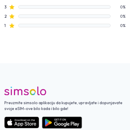
Zvezdice recenzija
3
0%
Zvezdice recenzija
2
0%
Zvezdice recenzija
1
0%
Preuzmite simsolo aplikaciju da kupujete, upravljate i dopunjavate
svoje eSIM-ove bilo kada i bilo gde!