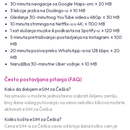
30 minuta navigacije sa Google Maps-om: ± 20 MB
3 lekcije jezika na Duolingo-u: ± 10 MB
Gledanje 30-minutnog YouTube videa u 480p: ± 30 MB
10 minuta striminga na Netflix-u u 4K: ± 1100 MB
1 sat slušanja muzike ili podkasta na Spotify-u: ± 120 MB
5 minuta pretraživanja i postavljanja na Instagram: ± 100
MB
20 minuta poziva preko WhatsApp-a na 128 kbps: ± 20
MB
Narudžba 30-minutne Uber vožnje: ± 10 MB
Često postavljana pitanja (FAQ)
Kako da dobijem eSIM za Češka?
Na simsolo-u možete jednostavno izabrati željenu zemlju,
broj dana vašeg putovanja i sa samo nekoliko klikova možete
aktivirati eSIM za Češka.
Koliko košta eSIM za Češka?
Cena eSIM-a za Češka zavisi od broja dana koliko vam je