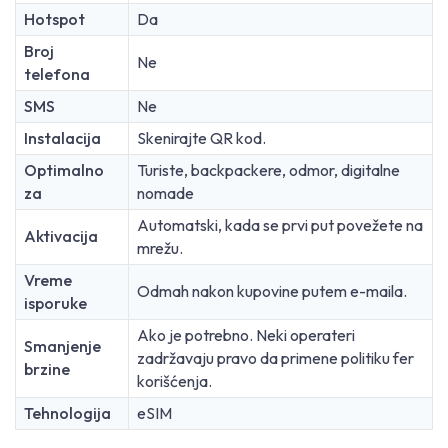
Hotspot
Da
Broj
Ne
telefona
SMS
Ne
Instalacija
Skenirajte QR kod.
Optimalno
Turiste, backpackere, odmor, digitalne
za
nomade
Automatski, kada se prvi put povežete na
Aktivacija
mrežu.
Vreme
Odmah nakon kupovine putem e-maila.
isporuke
Ako je potrebno. Neki operateri
Smanjenje
zadržavaju pravo da primene politiku fer
brzine
korišćenja.
Tehnologija
eSIM