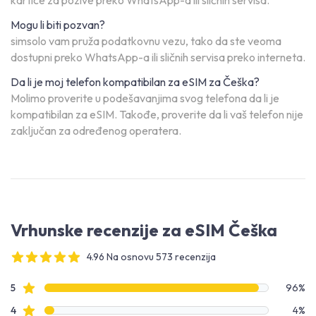
kartice za pozive preko WhatsApp-a ili sličnih servisa.
Mogu li biti pozvan?
simsolo vam pruža podatkovnu vezu, tako da ste veoma
dostupni preko WhatsApp-a ili sličnih servisa preko interneta.
Da li je moj telefon kompatibilan za eSIM za Češka?
Molimo proverite u podešavanjima svog telefona da li je
kompatibilan za eSIM. Takođe, proverite da li vaš telefon nije
zaključan za određenog operatera.
Vrhunske recenzije za eSIM Češka
4.96 Na osnovu 573 recenzija
4 out of 5 stars
Podaci o recenzijama
Zvezdice recenzija
5
96%
Zvezdice recenzija
4
4%