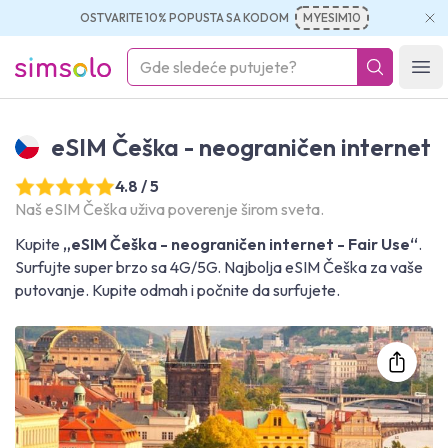
OSTVARITE 10% POPUSTA SA KODOM
MYESIM10
simsolo
Ope
eSIM Češka - neograničen internet
4.8 / 5
Naš eSIM Češka uživa poverenje širom sveta.
Kupite
„eSIM Češka - neograničen internet - Fair Use“
.
Surfujte super brzo sa 4G/5G. Najbolja eSIM Češka za vaše
putovanje. Kupite odmah i počnite da surfujete.