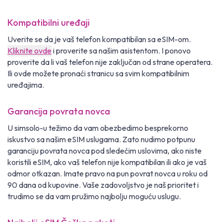
Kompatibilni uređaji
Uverite se da je vaš telefon kompatibilan sa eSIM-om.
Kliknite ovde
i proverite sa našim asistentom. I ponovo
proverite da li vaš telefon nije zaključan od strane operatera.
Ili ovde možete pronaći stranicu sa svim kompatibilnim
uređajima.
Garancija povrata novca
U simsolo-u težimo da vam obezbedimo besprekorno
iskustvo sa našim eSIM uslugama. Zato nudimo potpunu
garanciju povrata novca pod sledećim uslovima, ako niste
koristili eSIM, ako vaš telefon nije kompatibilan ili ako je vaš
odmor otkazan. Imate pravo na pun povrat novca u roku od
90 dana od kupovine. Vaše zadovoljstvo je naš prioritet i
trudimo se da vam pružimo najbolju moguću uslugu.