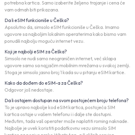
potrebna kartica. Samo izaberite željeno trajanje i cena će
vam odmah biti prikazana.
Da li eSIM funkcioniše u Češka?
Apsolutno da, simsolo eSIM funkcioniše u Češka. Imamo
ugovore sa najboljim lokalnim operaterima kako bismo vam
ponudili najbolju moguću internet vezu.
Koji je najbolji eSIM za Češka?
Simsolo ne nudi samo neograničen internet, već sklapa
ugovore samo sa najjačim mobilnim mrežama u svakoj zemlji.
Stoga je simsolo jasno broj 1 kada su u pitanju eSIM kartice.
Kako da dođem do eSIM-a za Češka?
Odgovor još nedostaje.
Da li ostajem dostupan na svom postojećem broju telefona?
To je upravo najbolje kod eSIM kartica, postojeća SIM
kartica ostaje u vašem telefonu i i dalje ste dostupni.
Međutim, tada vaš operater može naplatiti roming naknade.
Najbolje je uvek koristiti podatkovnu vezu simsolo SIM