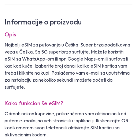
Informacije o proizvodu
Opis
Najbolji eSIM za putovanja u Češka. Super brza podatkovna
veza u Češka. Sa 5G super brzo surfujte. Možete koristiti
eSIM sa WhatsApp-om ili npr. Google Maps-om ili surfovati
kao kod kuće. Izaberite broj dana i koliko eSIM kartica vam
treba i kliknite na kupi. Poslaćemo vam e-mail sa uputstvima
za instalaciju za nekoliko sekundi i možete početi da
surfujete.
Kako funkcioniše eSIM?
Odmah nakon kupovine, prikazaćemo vam aktivacioni kod
putem e-maila, na veb stranici ili u aplikaciji. Ili skenirajte QR
kod kamerom svog telefona ili aktivirajte SIM karticu sa
aktivacionim kodom.