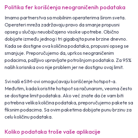
Politika fer korišćenja neograničenih podataka
Imamo partnerstva sa mobilnim operaterima širom sveta.
Operateri mreža zadržavaju pravo da smanje propusni
opseg u slučaju neuobičajeno visoke upotrebe. Obično
dobijate između jednog i tri gigabajta pune brzine dnevno.
Kada se dostigne ova količina podataka, propusni opseg se
smanjuje. Preporučujemo da, uprkos neograničenim
podacima, pažljivo upravljate potrošnjom podataka. Za 95%
naših korisnika ovo nije problem jer ne dostignu ovaj limit.
Svi naši eSIM-ovi omogućavaju korišćenje hotspot-a.
Međutim, kada koristite hotspot sa računarom, veoma često
se dostigne limit podataka. Ako već znate da će vam biti
potrebna velika količina podataka, preporučujemo pakete sa
fiksnim podacima. Sa ovim paketima dobijate punu brzinu za
celu količinu podataka.
Koliko podataka troše vaše aplikacije