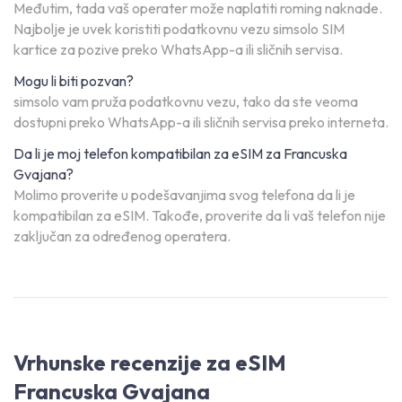
Međutim, tada vaš operater može naplatiti roming naknade.
Najbolje je uvek koristiti podatkovnu vezu simsolo SIM
kartice za pozive preko WhatsApp-a ili sličnih servisa.
Mogu li biti pozvan?
simsolo vam pruža podatkovnu vezu, tako da ste veoma
dostupni preko WhatsApp-a ili sličnih servisa preko interneta.
Da li je moj telefon kompatibilan za eSIM za Francuska
Gvajana?
Molimo proverite u podešavanjima svog telefona da li je
kompatibilan za eSIM. Takođe, proverite da li vaš telefon nije
zaključan za određenog operatera.
Vrhunske recenzije za eSIM
Francuska Gvajana