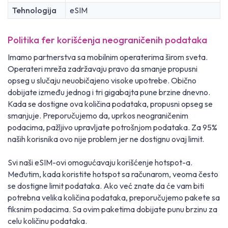
Tehnologija
eSIM
Politika fer korišćenja neograničenih podataka
Imamo partnerstva sa mobilnim operaterima širom sveta.
Operateri mreža zadržavaju pravo da smanje propusni
opseg u slučaju neuobičajeno visoke upotrebe. Obično
dobijate između jednog i tri gigabajta pune brzine dnevno.
Kada se dostigne ova količina podataka, propusni opseg se
smanjuje. Preporučujemo da, uprkos neograničenim
podacima, pažljivo upravljate potrošnjom podataka. Za 95%
naših korisnika ovo nije problem jer ne dostignu ovaj limit.
Svi naši eSIM-ovi omogućavaju korišćenje hotspot-a.
Međutim, kada koristite hotspot sa računarom, veoma često
se dostigne limit podataka. Ako već znate da će vam biti
potrebna velika količina podataka, preporučujemo pakete sa
fiksnim podacima. Sa ovim paketima dobijate punu brzinu za
celu količinu podataka.