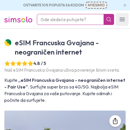
OSTVARITE 10% POPUSTA SA KODOM
MYESIM10
simsolo
Ope
eSIM Francuska Gvajana -
neograničen internet
4.8 / 5
Naš eSIM Francuska Gvajana uživa poverenje širom sveta.
Kupite
„eSIM Francuska Gvajana - neograničen internet
- Fair Use“
. Surfujte super brzo sa 4G/5G. Najbolja eSIM
Francuska Gvajana za vaše putovanje. Kupite odmah i
počnite da surfujete.