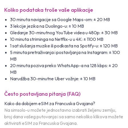
Koliko podataka troše vaše aplikacije
30 minuta navigacije sa Google Maps-om: ± 20 MB
3 lekcije jezika na Duolingo-u: ± 10 MB
Gledanje 30-minutnog YouTube videa u 480p: ± 30 MB
10 minuta striminga na Netflix-u u 4K: ± 1100 MB
1 sat slušanja muzike ili podkasta na Spotify-u: ± 120 MB
5 minuta pretraživanja i postavljanja na Instagram: ± 100
MB
20 minuta poziva preko WhatsApp-a na 128 kbps: ± 20
MB
Narudžba 30-minutne Uber vožnje: ± 10 MB
Često postavljana pitanja (FAQ)
Kako da dobijem eSIM za Francuska Gvajana?
Na simsolo-u možete jednostavno izabrati željenu zemlju,
broj dana vašeg putovanja i sa samo nekoliko klikova možete
aktivirati eSIM za Francuska Gvajana.