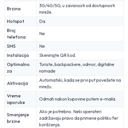
3G/4G/5G, u zavisnosti od dostupnosti
Brzina
mreže.
Hotspot
Da
Broj
Ne
telefona
SMS
Ne
Instalacija
Skenirajte QR kod.
Optimalno
Turiste, backpackere, odmor, digitalne
za
nomade
Automatski, kada se prvi put povežete na
Aktivacija
mrežu.
Vreme
Odmah nakon kupovine putem e-maila.
isporuke
Ako je potrebno. Neki operateri
Smanjenje
zadržavaju pravo da primene politiku fer
brzine
korišćenja.