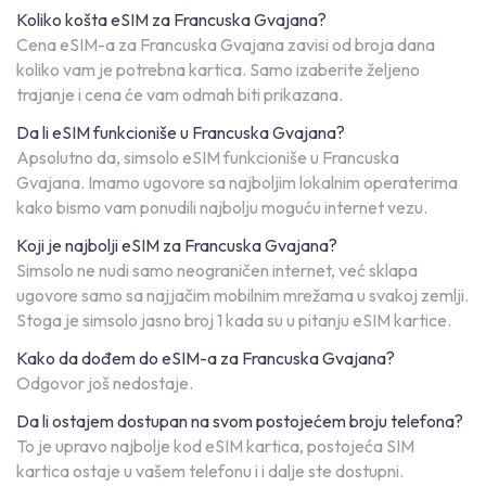
Koliko košta eSIM za Francuska Gvajana?
Cena eSIM-a za Francuska Gvajana zavisi od broja dana
koliko vam je potrebna kartica. Samo izaberite željeno
trajanje i cena će vam odmah biti prikazana.
Da li eSIM funkcioniše u Francuska Gvajana?
Apsolutno da, simsolo eSIM funkcioniše u Francuska
Gvajana. Imamo ugovore sa najboljim lokalnim operaterima
kako bismo vam ponudili najbolju moguću internet vezu.
Koji je najbolji eSIM za Francuska Gvajana?
Simsolo ne nudi samo neograničen internet, već sklapa
ugovore samo sa najjačim mobilnim mrežama u svakoj zemlji.
Stoga je simsolo jasno broj 1 kada su u pitanju eSIM kartice.
Kako da dođem do eSIM-a za Francuska Gvajana?
Odgovor još nedostaje.
Da li ostajem dostupan na svom postojećem broju telefona?
To je upravo najbolje kod eSIM kartica, postojeća SIM
kartica ostaje u vašem telefonu i i dalje ste dostupni.