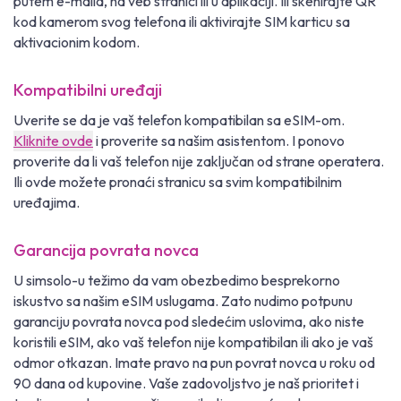
putem e-maila, na veb stranici ili u aplikaciji. Ili skenirajte QR
kod kamerom svog telefona ili aktivirajte SIM karticu sa
aktivacionim kodom.
Kompatibilni uređaji
Uverite se da je vaš telefon kompatibilan sa eSIM-om.
Kliknite ovde
i proverite sa našim asistentom. I ponovo
proverite da li vaš telefon nije zaključan od strane operatera.
Ili ovde možete pronaći stranicu sa svim kompatibilnim
uređajima.
Garancija povrata novca
U simsolo-u težimo da vam obezbedimo besprekorno
iskustvo sa našim eSIM uslugama. Zato nudimo potpunu
garanciju povrata novca pod sledećim uslovima, ako niste
koristili eSIM, ako vaš telefon nije kompatibilan ili ako je vaš
odmor otkazan. Imate pravo na pun povrat novca u roku od
90 dana od kupovine. Vaše zadovoljstvo je naš prioritet i