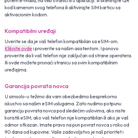
putem e-maila, na veb stranici ili u aplikaciji. Ili skenirajte QR
kod kamerom svog telefona ili aktivirajte SIM karticu sa
aktivacionim kodom.
Kompatibilni uređaji
Uverite se da je vaš telefon kompatibilan sa eSIM-om.
Kliknite ovde
i proverite sa našim asistentom. I ponovo
proverite da li vaš telefon nije zaključan od strane operatera.
Ili ovde možete pronaći stranicu sa svim kompatibilnim
uređajima.
Garancija povrata novca
U simsolo-u težimo da vam obezbedimo besprekorno
iskustvo sa našim eSIM uslugama. Zato nudimo potpunu
garanciju povrata novca pod sledećim uslovima, ako niste
koristili eSIM, ako vaš telefon nije kompatibilan ili ako je vaš
odmor otkazan. Imate pravo na pun povrat novca u roku od
90 dana od kupovine. Vaše zadovoljstvo je naš prioritet i