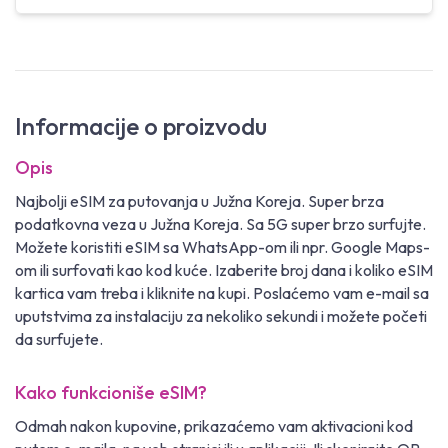
Informacije o proizvodu
Opis
Najbolji eSIM za putovanja u Južna Koreja. Super brza
podatkovna veza u Južna Koreja. Sa 5G super brzo surfujte.
Možete koristiti eSIM sa WhatsApp-om ili npr. Google Maps-
om ili surfovati kao kod kuće. Izaberite broj dana i koliko eSIM
kartica vam treba i kliknite na kupi. Poslaćemo vam e-mail sa
uputstvima za instalaciju za nekoliko sekundi i možete početi
da surfujete.
Kako funkcioniše eSIM?
Odmah nakon kupovine, prikazaćemo vam aktivacioni kod