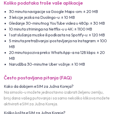
Koliko podataka troše vaše aplikacije
30 minuta navigacije sa Google Maps-om: ± 20 MB
3 lekcije jezika na Duolingo-u: ± 10 MB
Gledanje 30-minutnog YouTube videa u 480p: ± 30 MB
10 minuta striminga na Netflix-u u 4K: ± 1100 MB
1 sat slušanja muzike ili podkasta na Spotify-u: ± 120 MB
5 minuta pretraživanja i postavljanja na Instagram: ± 100
MB
20 minuta poziva preko WhatsApp-a na 128 kbps: ± 20
MB
Narudžba 30-minutne Uber vožnje: ± 10 MB
Često postavljana pitanja (FAQ)
Kako da dobijem eSIM za Južna Koreja?
Na simsolo-u možete jednostavno izabrati željenu zemlju,
broj dana vašeg putovanja i sa samo nekoliko klikova možete
aktivirati eSIM za Južna Koreja.
Koliko košta eSIM za Južna Koreja?