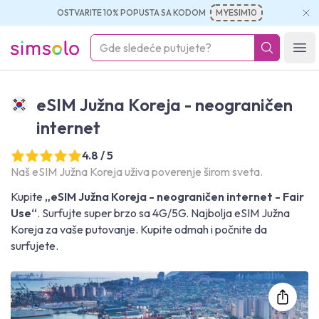
OSTVARITE 10% POPUSTA SA KODOM
MYESIM10
simsolo
Ope
eSIM Južna Koreja - neograničen
internet
4.8 / 5
Naš eSIM Južna Koreja uživa poverenje širom sveta.
Kupite
„eSIM Južna Koreja - neograničen internet - Fair
Use“
. Surfujte super brzo sa 4G/5G. Najbolja eSIM Južna
Koreja za vaše putovanje. Kupite odmah i počnite da
surfujete.