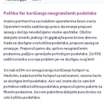
Politika fer korišćenja neograničenih podataka
Imamo partnerstva sa mobilnim operaterima širom sveta.
Operateri mreža zadržavaju pravo da smanje propusni
opseg u slučaju neuobičajeno visoke upotrebe. Obično
dobijate između jednog i tri gigabajta pune brzine dnevno.
Kada se dostigne ova količina podataka, propusni opseg se
smanjuje. Preporučujemo da, uprkos neograničenim
podacima, pažljivo upravljate potrošnjom podataka. Za 95%
naših korisnika ovo nije problem jer ne dostignu ovaj limit.
Svi naši eSIM-ovi omogućavaju korišćenje hotspot-a.
Međutim, kada koristite hotspot sa računarom, veoma često
se dostigne limit podataka. Ako već znate da će vam biti
potrebna velika količina podataka, preporučujemo pakete sa
fiksnim podacima. Sa ovim paketima dobijate punu brzinu za
celu količinu podataka.