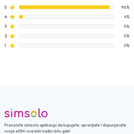
4 out of 5 stars
Podaci o recenzijama
Zvezdice recenzija
5
96%
Zvezdice recenzija
4
4%
Zvezdice recenzija
3
0%
Zvezdice recenzija
2
0%
Zvezdice recenzija
1
0%
Preuzmite simsolo aplikaciju da kupujete, upravljate i dopunjavate
svoje eSIM-ove bilo kada i bilo gde!