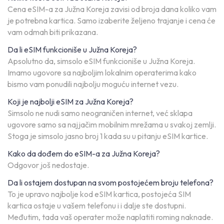
Cena eSIM-a za Južna Koreja zavisi od broja dana koliko vam
je potrebna kartica. Samo izaberite željeno trajanje i cena će
vam odmah biti prikazana.
Da li eSIM funkcioniše u Južna Koreja?
Apsolutno da, simsolo eSIM funkcioniše u Južna Koreja.
Imamo ugovore sa najboljim lokalnim operaterima kako
bismo vam ponudili najbolju moguću internet vezu.
Koji je najbolji eSIM za Južna Koreja?
Simsolo ne nudi samo neograničen internet, već sklapa
ugovore samo sa najjačim mobilnim mrežama u svakoj zemlji.
Stoga je simsolo jasno broj 1 kada su u pitanju eSIM kartice.
Kako da dođem do eSIM-a za Južna Koreja?
Odgovor još nedostaje.
Da li ostajem dostupan na svom postojećem broju telefona?
To je upravo najbolje kod eSIM kartica, postojeća SIM
kartica ostaje u vašem telefonu i i dalje ste dostupni.
Međutim, tada vaš operater može naplatiti roming naknade.