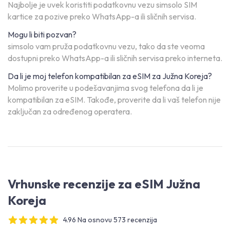
Najbolje je uvek koristiti podatkovnu vezu simsolo SIM
kartice za pozive preko WhatsApp-a ili sličnih servisa.
Mogu li biti pozvan?
simsolo vam pruža podatkovnu vezu, tako da ste veoma
dostupni preko WhatsApp-a ili sličnih servisa preko interneta.
Da li je moj telefon kompatibilan za eSIM za Južna Koreja?
Molimo proverite u podešavanjima svog telefona da li je
kompatibilan za eSIM. Takođe, proverite da li vaš telefon nije
zaključan za određenog operatera.
Vrhunske recenzije za eSIM Južna
Koreja
4.96 Na osnovu 573 recenzija