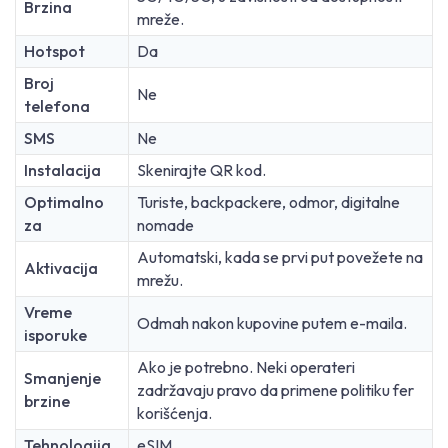
Brzina
mreže.
Hotspot
Da
Broj
Ne
telefona
SMS
Ne
Instalacija
Skenirajte QR kod.
Optimalno
Turiste, backpackere, odmor, digitalne
za
nomade
Automatski, kada se prvi put povežete na
Aktivacija
mrežu.
Vreme
Odmah nakon kupovine putem e-maila.
isporuke
Ako je potrebno. Neki operateri
Smanjenje
zadržavaju pravo da primene politiku fer
brzine
korišćenja.
Tehnologija
eSIM