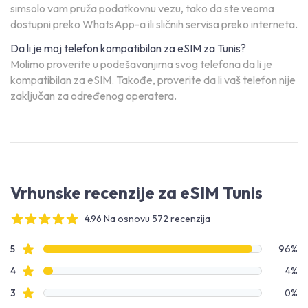
simsolo vam pruža podatkovnu vezu, tako da ste veoma
dostupni preko WhatsApp-a ili sličnih servisa preko interneta.
Da li je moj telefon kompatibilan za eSIM za Tunis?
Molimo proverite u podešavanjima svog telefona da li je
kompatibilan za eSIM. Takođe, proverite da li vaš telefon nije
zaključan za određenog operatera.
Vrhunske recenzije za eSIM Tunis
4.96 Na osnovu 572 recenzija
4 out of 5 stars
Podaci o recenzijama
Zvezdice recenzija
5
96%
Zvezdice recenzija
4
4%
Zvezdice recenzija
3
0%