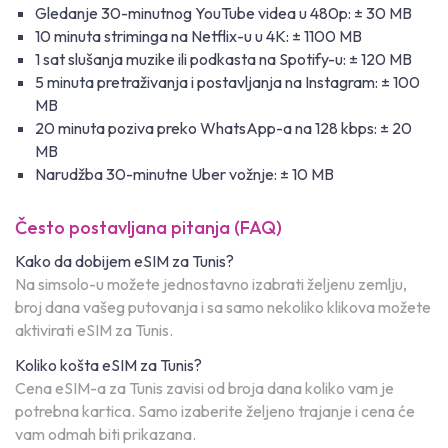
Gledanje 30-minutnog YouTube videa u 480p: ± 30 MB
10 minuta striminga na Netflix-u u 4K: ± 1100 MB
1 sat slušanja muzike ili podkasta na Spotify-u: ± 120 MB
5 minuta pretraživanja i postavljanja na Instagram: ± 100
MB
20 minuta poziva preko WhatsApp-a na 128 kbps: ± 20
MB
Narudžba 30-minutne Uber vožnje: ± 10 MB
Često postavljana pitanja (FAQ)
Kako da dobijem eSIM za Tunis?
Na simsolo-u možete jednostavno izabrati željenu zemlju,
broj dana vašeg putovanja i sa samo nekoliko klikova možete
aktivirati eSIM za Tunis.
Koliko košta eSIM za Tunis?
Cena eSIM-a za Tunis zavisi od broja dana koliko vam je
potrebna kartica. Samo izaberite željeno trajanje i cena će
vam odmah biti prikazana.