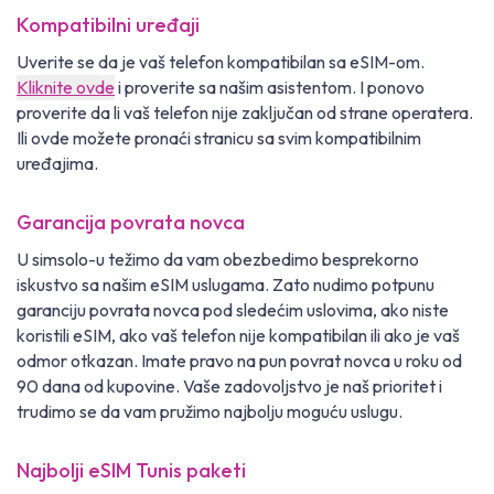
Kompatibilni uređaji
Uverite se da je vaš telefon kompatibilan sa eSIM-om.
Kliknite ovde
i proverite sa našim asistentom. I ponovo
proverite da li vaš telefon nije zaključan od strane operatera.
Ili ovde možete pronaći stranicu sa svim kompatibilnim
uređajima.
Garancija povrata novca
U simsolo-u težimo da vam obezbedimo besprekorno
iskustvo sa našim eSIM uslugama. Zato nudimo potpunu
garanciju povrata novca pod sledećim uslovima, ako niste
koristili eSIM, ako vaš telefon nije kompatibilan ili ako je vaš
odmor otkazan. Imate pravo na pun povrat novca u roku od
90 dana od kupovine. Vaše zadovoljstvo je naš prioritet i
trudimo se da vam pružimo najbolju moguću uslugu.
Najbolji eSIM Tunis paketi