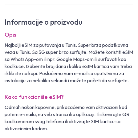
Informacije o proizvodu
Opis
Najbolji eSIM za putovanja u Tunis. Super brza podatkovna
veza u Tunis. Sa 5G super brzo surfujte. Možete koristiti eSIM
sa WhatsApp-om ili npr. Google Maps-om ili surfovati kao
kod kuće. Izaberite broj dana i koliko eSIM kartica vam treba
i kliknite na kupi. Poslaćemo vam e-mail sa uputstvima za
instalaciju za nekoliko sekundi i možete početi da surfujete.
Kako funkcioniše eSIM?
Odmah nakon kupovine, prikazaćemo vam aktivacioni kod
putem e-maila, na veb stranici ili u aplikaciji. Ili skenirajte QR
kod kamerom svog telefona ili aktivirajte SIM karticu sa
aktivacionim kodom.