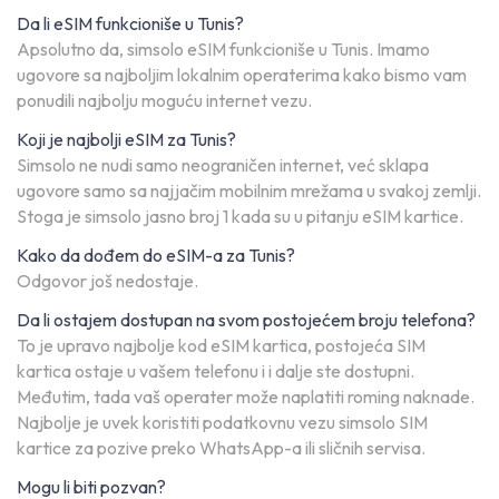
Da li eSIM funkcioniše u Tunis?
Apsolutno da, simsolo eSIM funkcioniše u Tunis. Imamo
ugovore sa najboljim lokalnim operaterima kako bismo vam
ponudili najbolju moguću internet vezu.
Koji je najbolji eSIM za Tunis?
Simsolo ne nudi samo neograničen internet, već sklapa
ugovore samo sa najjačim mobilnim mrežama u svakoj zemlji.
Stoga je simsolo jasno broj 1 kada su u pitanju eSIM kartice.
Kako da dođem do eSIM-a za Tunis?
Odgovor još nedostaje.
Da li ostajem dostupan na svom postojećem broju telefona?
To je upravo najbolje kod eSIM kartica, postojeća SIM
kartica ostaje u vašem telefonu i i dalje ste dostupni.
Međutim, tada vaš operater može naplatiti roming naknade.
Najbolje je uvek koristiti podatkovnu vezu simsolo SIM
kartice za pozive preko WhatsApp-a ili sličnih servisa.
Mogu li biti pozvan?