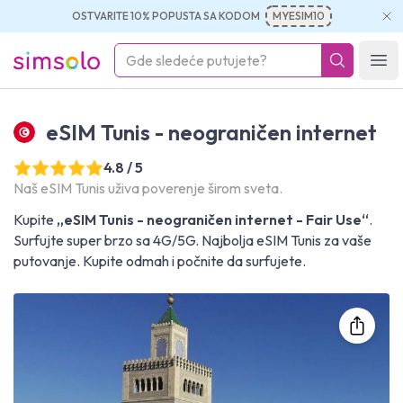
OSTVARITE 10% POPUSTA SA KODOM
MYESIM10
simsolo
Ope
eSIM Tunis - neograničen internet
4.8 / 5
Naš eSIM Tunis uživa poverenje širom sveta.
Kupite
„eSIM Tunis - neograničen internet - Fair Use“
.
Surfujte super brzo sa 4G/5G. Najbolja eSIM Tunis za vaše
putovanje. Kupite odmah i počnite da surfujete.