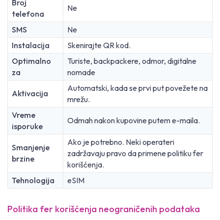
Broj
Ne
telefona
SMS
Ne
Instalacija
Skenirajte QR kod.
Optimalno
Turiste, backpackere, odmor, digitalne
za
nomade
Automatski, kada se prvi put povežete na
Aktivacija
mrežu.
Vreme
Odmah nakon kupovine putem e-maila.
isporuke
Ako je potrebno. Neki operateri
Smanjenje
zadržavaju pravo da primene politiku fer
brzine
korišćenja.
Tehnologija
eSIM
Politika fer korišćenja neograničenih podataka