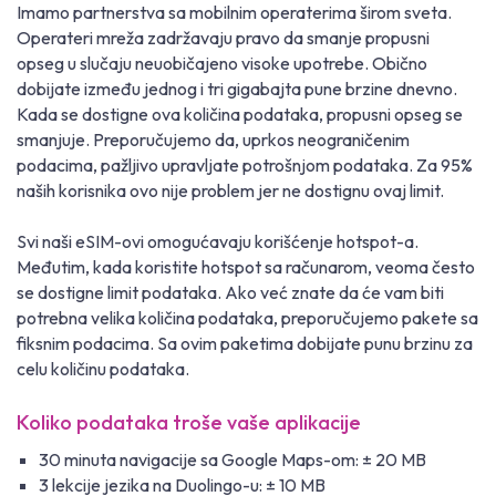
Imamo partnerstva sa mobilnim operaterima širom sveta.
Operateri mreža zadržavaju pravo da smanje propusni
opseg u slučaju neuobičajeno visoke upotrebe. Obično
dobijate između jednog i tri gigabajta pune brzine dnevno.
Kada se dostigne ova količina podataka, propusni opseg se
smanjuje. Preporučujemo da, uprkos neograničenim
podacima, pažljivo upravljate potrošnjom podataka. Za 95%
naših korisnika ovo nije problem jer ne dostignu ovaj limit.
Svi naši eSIM-ovi omogućavaju korišćenje hotspot-a.
Međutim, kada koristite hotspot sa računarom, veoma često
se dostigne limit podataka. Ako već znate da će vam biti
potrebna velika količina podataka, preporučujemo pakete sa
fiksnim podacima. Sa ovim paketima dobijate punu brzinu za
celu količinu podataka.
Koliko podataka troše vaše aplikacije
30 minuta navigacije sa Google Maps-om: ± 20 MB
3 lekcije jezika na Duolingo-u: ± 10 MB