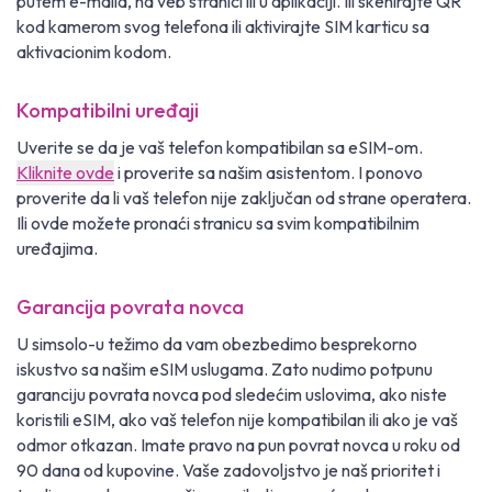
putem e-maila, na veb stranici ili u aplikaciji. Ili skenirajte QR
kod kamerom svog telefona ili aktivirajte SIM karticu sa
aktivacionim kodom.
Kompatibilni uređaji
Uverite se da je vaš telefon kompatibilan sa eSIM-om.
Kliknite ovde
i proverite sa našim asistentom. I ponovo
proverite da li vaš telefon nije zaključan od strane operatera.
Ili ovde možete pronaći stranicu sa svim kompatibilnim
uređajima.
Garancija povrata novca
U simsolo-u težimo da vam obezbedimo besprekorno
iskustvo sa našim eSIM uslugama. Zato nudimo potpunu
garanciju povrata novca pod sledećim uslovima, ako niste
koristili eSIM, ako vaš telefon nije kompatibilan ili ako je vaš
odmor otkazan. Imate pravo na pun povrat novca u roku od
90 dana od kupovine. Vaše zadovoljstvo je naš prioritet i