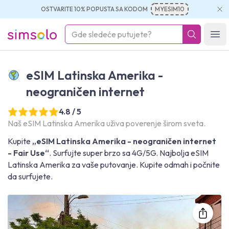
OSTVARITE 10% POPUSTA SA KODOM
MYESIM10
simsolo
Ope
eSIM Latinska Amerika -
neograničen internet
4.8 / 5
Naš eSIM Latinska Amerika uživa poverenje širom sveta.
Kupite
„eSIM Latinska Amerika - neograničen internet
- Fair Use“
. Surfujte super brzo sa 4G/5G. Najbolja eSIM
Latinska Amerika za vaše putovanje. Kupite odmah i počnite
da surfujete.