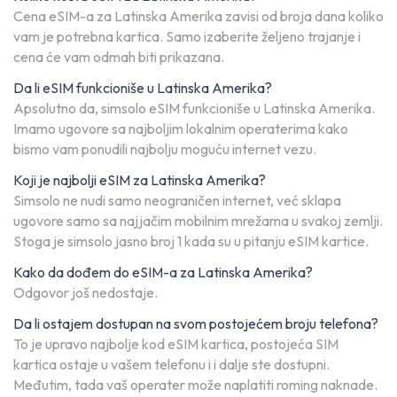
Cena eSIM-a za Latinska Amerika zavisi od broja dana koliko
vam je potrebna kartica. Samo izaberite željeno trajanje i
cena će vam odmah biti prikazana.
Da li eSIM funkcioniše u Latinska Amerika?
Apsolutno da, simsolo eSIM funkcioniše u Latinska Amerika.
Imamo ugovore sa najboljim lokalnim operaterima kako
bismo vam ponudili najbolju moguću internet vezu.
Koji je najbolji eSIM za Latinska Amerika?
Simsolo ne nudi samo neograničen internet, već sklapa
ugovore samo sa najjačim mobilnim mrežama u svakoj zemlji.
Stoga je simsolo jasno broj 1 kada su u pitanju eSIM kartice.
Kako da dođem do eSIM-a za Latinska Amerika?
Odgovor još nedostaje.
Da li ostajem dostupan na svom postojećem broju telefona?
To je upravo najbolje kod eSIM kartica, postojeća SIM
kartica ostaje u vašem telefonu i i dalje ste dostupni.
Međutim, tada vaš operater može naplatiti roming naknade.