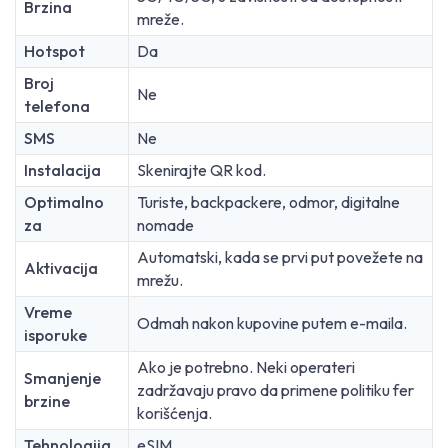
Brzina
mreže.
Hotspot
Da
Broj
Ne
telefona
SMS
Ne
Instalacija
Skenirajte QR kod.
Optimalno
Turiste, backpackere, odmor, digitalne
za
nomade
Automatski, kada se prvi put povežete na
Aktivacija
mrežu.
Vreme
Odmah nakon kupovine putem e-maila.
isporuke
Ako je potrebno. Neki operateri
Smanjenje
zadržavaju pravo da primene politiku fer
brzine
korišćenja.
Tehnologija
eSIM