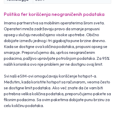
Politika fer korišćenja neograničenih podataka
Imamo partnerstva sa mobilnim operaterima širom sveta.
Operateri mreža zadržavaju pravo da smanje propusni
opseg u slučaju neuobičajeno visoke upotrebe. Obično
dobijate između jednog i tri gigabajta pune brzine dnevno.
Kada se dostigne ova količina podataka, propusni opseg se
smanjuje. Preporučujemo da, uprkos neograničenim
podacima, pažljivo upravljate potrošnjom podataka. Za 95%
naših korisnika ovo nije problem jer ne dostignu ovaj limit.
Svi naši eSIM-ovi omogućavaju korišćenje hotspot-a.
Međutim, kada koristite hotspot sa računarom, veoma često
se dostigne limit podataka. Ako već znate da će vam biti
potrebna velika količina podataka, preporučujemo pakete sa
fiksnim podacima. Sa ovim paketima dobijate punu brzinu za
celu količinu podataka.