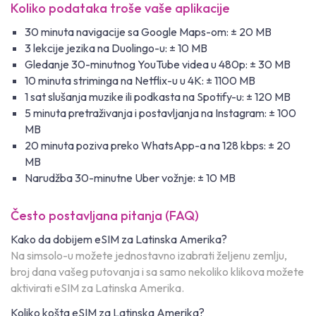
Koliko podataka troše vaše aplikacije
30 minuta navigacije sa Google Maps-om: ± 20 MB
3 lekcije jezika na Duolingo-u: ± 10 MB
Gledanje 30-minutnog YouTube videa u 480p: ± 30 MB
10 minuta striminga na Netflix-u u 4K: ± 1100 MB
1 sat slušanja muzike ili podkasta na Spotify-u: ± 120 MB
5 minuta pretraživanja i postavljanja na Instagram: ± 100
MB
20 minuta poziva preko WhatsApp-a na 128 kbps: ± 20
MB
Narudžba 30-minutne Uber vožnje: ± 10 MB
Često postavljana pitanja (FAQ)
Kako da dobijem eSIM za Latinska Amerika?
Na simsolo-u možete jednostavno izabrati željenu zemlju,
broj dana vašeg putovanja i sa samo nekoliko klikova možete
aktivirati eSIM za Latinska Amerika.
Koliko košta eSIM za Latinska Amerika?