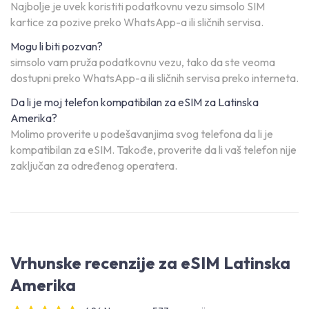
Najbolje je uvek koristiti podatkovnu vezu simsolo SIM
kartice za pozive preko WhatsApp-a ili sličnih servisa.
Mogu li biti pozvan?
simsolo vam pruža podatkovnu vezu, tako da ste veoma
dostupni preko WhatsApp-a ili sličnih servisa preko interneta.
Da li je moj telefon kompatibilan za eSIM za Latinska
Amerika?
Molimo proverite u podešavanjima svog telefona da li je
kompatibilan za eSIM. Takođe, proverite da li vaš telefon nije
zaključan za određenog operatera.
Vrhunske recenzije za eSIM Latinska
Amerika