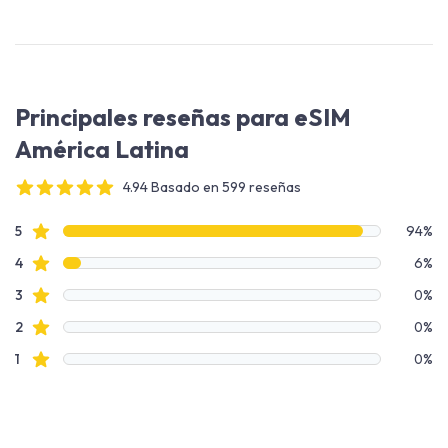
Principales reseñas para eSIM
América Latina
4.94 Basado en 599 reseñas
4 out of 5 stars
Datos de reseñas
reseñas de estrellas
5
94%
reseñas de estrellas
4
6%
reseñas de estrellas
3
0%
reseñas de estrellas
2
0%
reseñas de estrellas
1
0%