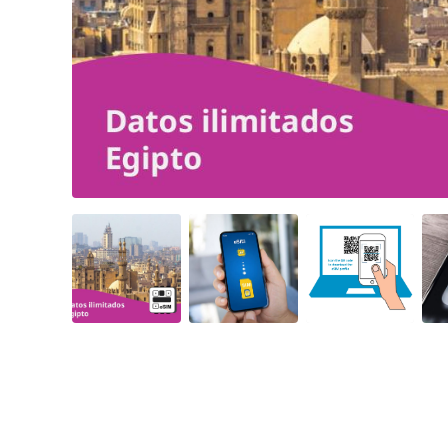
Angled view
Angled view
Angled view