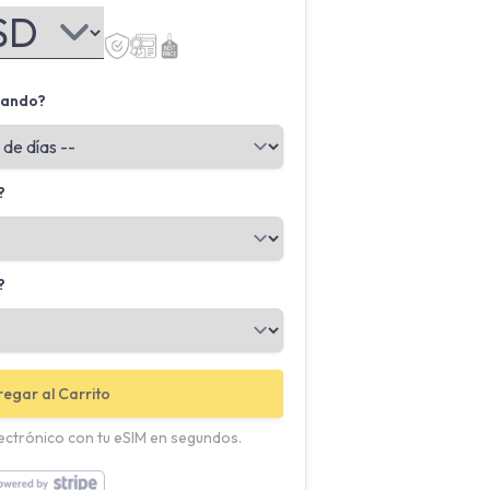
jando?
?
?
egar al Carrito
lectrónico con tu eSIM en segundos.