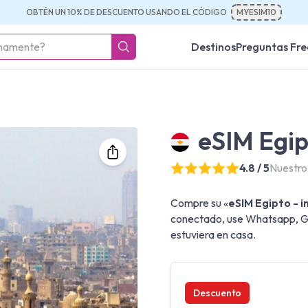
OBTÉN UN 10% DE DESCUENTO USANDO EL CÓDIGO
MYESIM10
Destinos
Preguntas Fre
eSIM Egip
4.8 / 5
Nuestro
Compre su «
eSIM Egipto - i
conectado, use Whatsapp, Go
estuviera en casa.
Descuento