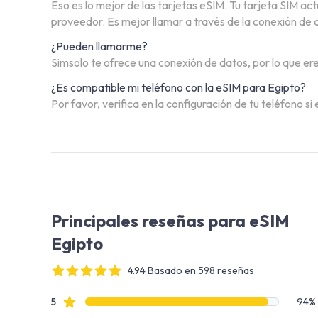
Eso es lo mejor de las tarjetas eSIM. Tu tarjeta SIM a
proveedor. Es mejor llamar a través de la conexión de d
¿Pueden llamarme?
Simsolo te ofrece una conexión de datos, por lo que ere
¿Es compatible mi teléfono con la eSIM para Egipto?
Por favor, verifica en la configuración de tu teléfono
Principales reseñas para eSIM
Egipto
4.94 Basado en 598 reseñas
4 out of 5 stars
Datos de reseñas
reseñas de estrellas
5
94%