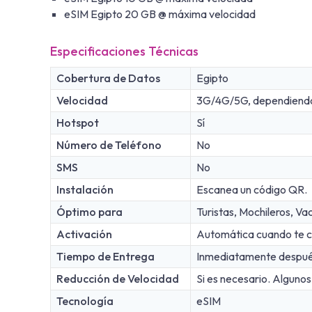
eSIM Egipto 20 GB @ máxima velocidad
Especificaciones Técnicas
Cobertura de Datos
Egipto
Velocidad
3G/4G/5G, dependiendo d
Hotspot
Sí
Número de Teléfono
No
SMS
No
Instalación
Escanea un código QR.
Óptimo para
Turistas, Mochileros, V
Activación
Automática cuando te co
Tiempo de Entrega
Inmediatamente después
Reducción de Velocidad
Si es necesario. Algunos
Tecnología
eSIM