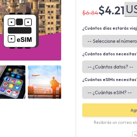
$4.21
$6.84
¿Cuántos días estarás via
¿Cuántos datos necesitas
Angled view
Angled view
¿Cuántas eSIMs necesitas
Agr
Recibirás un correo e