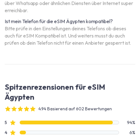
über Whatsapp oder ähnlichen Diensten über Internet super
erreichbar.
Ist mein Telefon für die eSIM Ägypten kompatibel?
Bitte prüfe in den Einstellungen deines Telefons ob dieses
auch für eSIM Kompatibel ist. Und weiters musst du auch
prüfen ob dein Telefon nicht für einen Anbieter gesperrt ist.
Spitzenrezensionen für eSIM
Ägypten
4.94 Basierend auf 602 Bewertungen
4 out of 5 stars
Bewertungsdaten
Sterne Bewertungen
5
94%
Sterne Bewertungen
4
6%