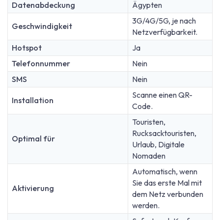
Datenabdeckung
Ägypten
3G/4G/5G, je nach
Geschwindigkeit
Netzverfügbarkeit.
Hotspot
Ja
Telefonnummer
Nein
SMS
Nein
Scanne einen QR-
Installation
Code.
Touristen,
Rucksacktouristen,
Optimal für
Urlaub, Digitale
Nomaden
Automatisch, wenn
Sie das erste Mal mit
Aktivierung
dem Netz verbunden
werden.