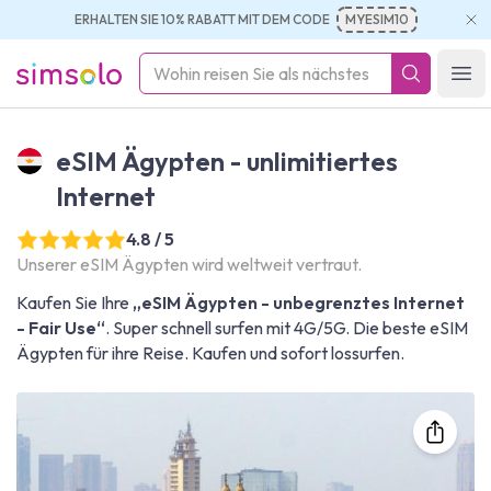
ERHALTEN SIE 10% RABATT MIT DEM CODE
MYESIM10
simsolo
Ope
eSIM Ägypten - unlimitiertes
Internet
4.8 / 5
Unserer eSIM Ägypten wird weltweit vertraut.
Kaufen Sie Ihre
„eSIM Ägypten - unbegrenztes Internet
- Fair Use“
. Super schnell surfen mit 4G/5G. Die beste eSIM
Ägypten für ihre Reise. Kaufen und sofort lossurfen.