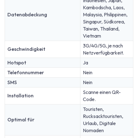
Indonesien, Japan,
Kambodscha, Laos,
Datenabdeckung
Malaysia, Philippinen,
Singapur, Südkorea,
Taiwan, Thailand,
Vietnam
3G/4G/5G, je nach
Geschwindigkeit
Netzverfügbarkeit.
Hotspot
Ja
Telefonnummer
Nein
SMS
Nein
Scanne einen QR-
Installation
Code.
Touristen,
Rucksacktouristen,
Optimal für
Urlaub, Digitale
Nomaden