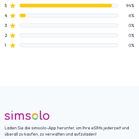
Bewertungsdaten
Sterne Bewertungen
5
94%
Sterne Bewertungen
4
6%
Sterne Bewertungen
3
0%
Sterne Bewertungen
2
0%
Sterne Bewertungen
1
0%
Laden Sie die simsolo-App herunter, um Ihre eSIMs jederzeit und
überall zu kaufen, zu verwalten und aufzuladen!