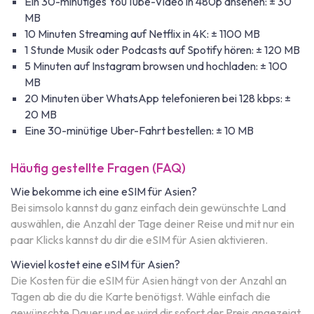
Ein 30-minütiges YouTube-Video in 480p ansehen: ± 30
MB
10 Minuten Streaming auf Netflix in 4K: ± 1100 MB
1 Stunde Musik oder Podcasts auf Spotify hören: ± 120 MB
5 Minuten auf Instagram browsen und hochladen: ± 100
MB
20 Minuten über WhatsApp telefonieren bei 128 kbps: ±
20 MB
Eine 30-minütige Uber-Fahrt bestellen: ± 10 MB
Häufig gestellte Fragen (FAQ)
Wie bekomme ich eine eSIM für Asien?
Bei simsolo kannst du ganz einfach dein gewünschte Land
auswählen, die Anzahl der Tage deiner Reise und mit nur ein
paar Klicks kannst du dir die eSIM für Asien aktivieren.
Wieviel kostet eine eSIM für Asien?
Die Kosten für die eSIM für Asien hängt von der Anzahl an
Tagen ab die du die Karte benötigst. Wähle einfach die
gewünschte Dauer und es wird dir sofort der Preis angezeigt.