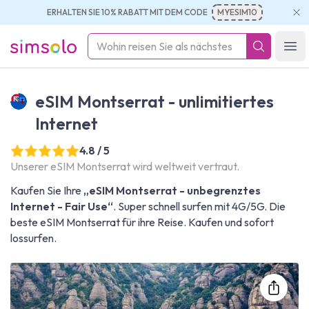
ERHALTEN SIE 10% RABATT MIT DEM CODE
MYESIM10
simsolo
Ope
eSIM Montserrat - unlimitiertes
Internet
4.8 / 5
Unserer eSIM Montserrat wird weltweit vertraut.
Kaufen Sie Ihre
„eSIM Montserrat - unbegrenztes
Internet - Fair Use“
. Super schnell surfen mit 4G/5G. Die
beste eSIM Montserrat für ihre Reise. Kaufen und sofort
lossurfen.