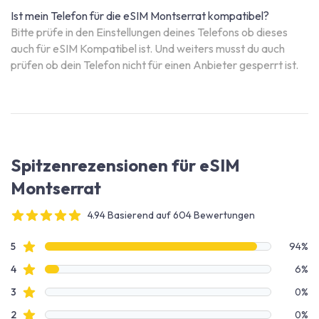
Ist mein Telefon für die eSIM Montserrat kompatibel?
Bitte prüfe in den Einstellungen deines Telefons ob dieses
auch für eSIM Kompatibel ist. Und weiters musst du auch
prüfen ob dein Telefon nicht für einen Anbieter gesperrt ist.
Spitzenrezensionen für eSIM
Montserrat
4.94 Basierend auf 604 Bewertungen
4 out of 5 stars
Bewertungsdaten
Sterne Bewertungen
5
94%
Sterne Bewertungen
4
6%
Sterne Bewertungen
3
0%
Sterne Bewertungen
2
0%