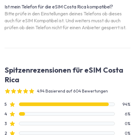
Ist mein Telefon für die eSIM Costa Rica kompatibel?
Bitte prüfe in den Einstellungen deines Telefons ob dieses
auch für eSIM Kompatibel ist. Und weiters musst du auch
prüfen ob dein Telefon nicht für einen Anbieter gesperrt ist.
Spitzenrezensionen für eSIM Costa
Rica
4.94 Basierend auf 604 Bewertungen
4 out of 5 stars
Bewertungsdaten
Sterne Bewertungen
5
94%
Sterne Bewertungen
4
6%
Sterne Bewertungen
3
0%
Sterne Bewertungen
2
0%