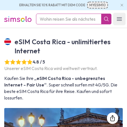
ERHALTEN SIE 10% RABATT MIT DEM CODE
MYESIM10
simsolo
Ope
eSIM Costa Rica - unlimitiertes
Internet
4.8 / 5
Unserer eSIM Costa Rica wird weltweit vertraut.
Kaufen Sie Ihre
„eSIM Costa Rica - unbegrenztes
Internet - Fair Use“
. Super schnell surfen mit 4G/5G. Die
beste eSIM Costa Rica für ihre Reise. Kaufen und sofort
lossurfen.