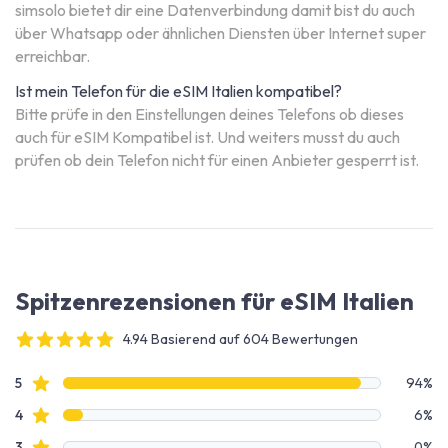
simsolo bietet dir eine Datenverbindung damit bist du auch
über Whatsapp oder ähnlichen Diensten über Internet super
erreichbar.
Ist mein Telefon für die eSIM Italien kompatibel?
Bitte prüfe in den Einstellungen deines Telefons ob dieses
auch für eSIM Kompatibel ist. Und weiters musst du auch
prüfen ob dein Telefon nicht für einen Anbieter gesperrt ist.
Spitzenrezensionen für eSIM Italien
4.94 Basierend auf 604 Bewertungen
4 out of 5 stars
Bewertungsdaten
Sterne Bewertungen
5
94%
Sterne Bewertungen
4
6%
Sterne Bewertungen
3
0%