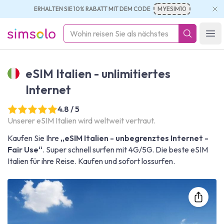
ERHALTEN SIE 10% RABATT MIT DEM CODE
MYESIM10
simsolo
Ope
eSIM Italien - unlimitiertes
Internet
4.8 / 5
Unserer eSIM Italien wird weltweit vertraut.
Kaufen Sie Ihre
„eSIM Italien - unbegrenztes Internet -
Fair Use“
. Super schnell surfen mit 4G/5G. Die beste eSIM
Italien für ihre Reise. Kaufen und sofort lossurfen.