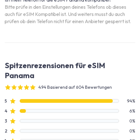
Bitte prüfe in den Einstellungen deines Telefons ob dieses
auch für eSIM Kompatibel ist. Und weiters musst du auch
prüfen ob dein Telefon nicht für einen Anbieter gesperrt ist.
Spitzenrezensionen für eSIM
Panama
4.94 Basierend auf 604 Bewertungen
4 out of 5 stars
Bewertungsdaten
Sterne Bewertungen
5
94%
Sterne Bewertungen
4
6%
Sterne Bewertungen
3
0%
Sterne Bewertungen
2
0%