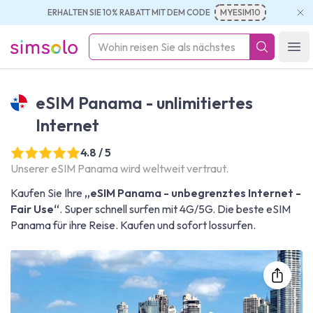
ERHALTEN SIE 10% RABATT MIT DEM CODE
MYESIM10
simsolo
Ope
eSIM Panama - unlimitiertes
Internet
4.8 / 5
Unserer eSIM Panama wird weltweit vertraut.
Kaufen Sie Ihre
„eSIM Panama - unbegrenztes Internet -
Fair Use“
. Super schnell surfen mit 4G/5G. Die beste eSIM
Panama für ihre Reise. Kaufen und sofort lossurfen.