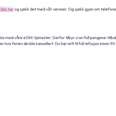
Klikk her
og sjekk det med vår veiviser. Og sjekk igjen om telefonen 
lse med våre eSIM-tjenester. Derfor tilbyr vi en full pengene-tilba
 hvis ferien din ble kansellert. Du har rett til full refusjon innen 90