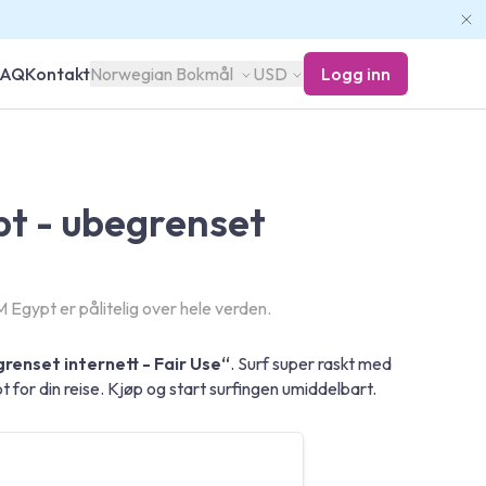
FAQ
Kontakt
Norwegian Bokmål
USD
Logg inn
t - ubegrenset
 Egypt er pålitelig over hele verden.
renset internett - Fair Use“
. Surf super raskt med
for din reise. Kjøp og start surfingen umiddelbart.