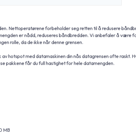
en. Nettoperatørene forbeholder seg retten til å redusere båndbr
tamengden er nådd, reduseres båndbredden. Vi anbefaler å være 
ngen rolle, da de ikke når denne grensen.
uk av hotspot med datamaskinen din nås datagrensen ofte raskt. H
e pakkene får du full hastighet for hele datamengden.
20 MB