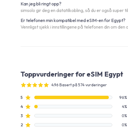
Kan jeg bli ringt opp?
simsolo gir deg en datatilkobling, så du er også super t
Er telefonen min kompatibel med eSIM-en for Egypt?
Vennligst sjekk i innstillingene på telefonen din om de
Toppvurderinger for eSIM Egypt
4.96 Basert på 574 vurderinger
4 out of 5 stars
Vurderingsdata
Stjernevurderinger
5
96%
Stjernevurderinger
4
4%
Stjernevurderinger
3
0%
Stjernevurderinger
2
0%