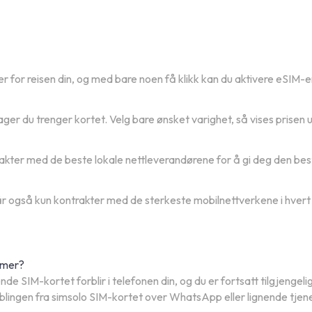
er for reisen din, og med bare noen få klikk kan du aktivere eSIM-e
er du trenger kortet. Velg bare ønsket varighet, så vises prisen 
trakter med de beste lokale nettleverandørene for å gi deg den bes
går også kun kontrakter med de sterkeste mobilnettverkene i hvert
ummer?
e SIM-kortet forblir i telefonen din, og du er fortsatt tilgjenge
koblingen fra simsolo SIM-kortet over WhatsApp eller lignende tjen