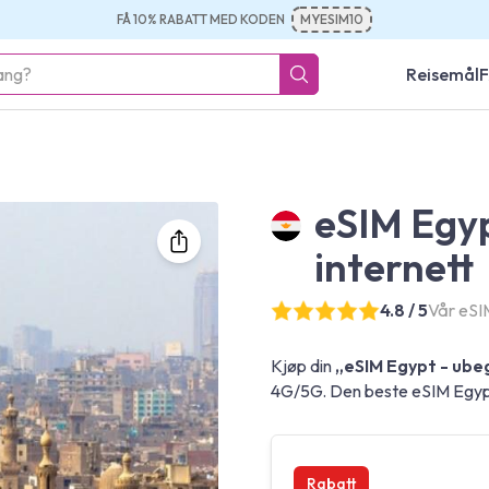
FÅ 10% RABATT MED KODEN
MYESIM10
Reisemål
eSIM Egyp
internett
4.8 / 5
Vår eSIM
Kjøp din
„eSIM Egypt - ubeg
4G/5G. Den beste eSIM Egypt 
Rabatt