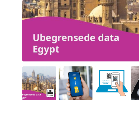
Angled view
Angled view
Angled view