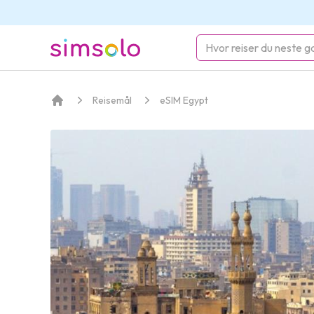
simsolo
Reisemål
eSIM Egypt
Hjem