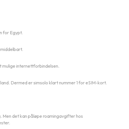
n for Egypt.
umiddelbart.
t mulige internettforbindelsen.
 land. Dermed er simsolo klart nummer 1 for eSIM-kort.
lig. Men det kan påløpe roamingavgifter hos
ester.