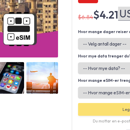
$4.21
$6.84
Hvor mange dager reiser 
Hvor mye data trenger du
Angled view
Angled view
Hvor mange eSIM-er tren
Leg
Du mottar en e-post