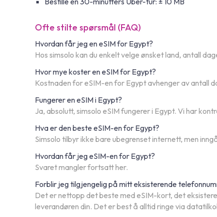
Bestille en 30-minutters Uber-tur: ± 10 MB
Ofte stilte spørsmål (FAQ)
Hvordan får jeg en eSIM for Egypt?
Hos simsolo kan du enkelt velge ønsket land, antall dag
Hvor mye koster en eSIM for Egypt?
Kostnaden for eSIM-en for Egypt avhenger av antall dag
Fungerer en eSIM i Egypt?
Ja, absolutt, simsolo eSIM fungerer i Egypt. Vi har kon
Hva er den beste eSIM-en for Egypt?
Simsolo tilbyr ikke bare ubegrenset internett, men inn
Hvordan får jeg eSIM-en for Egypt?
Svaret mangler fortsatt her.
Forblir jeg tilgjengelig på mitt eksisterende telefonn
Det er nettopp det beste med eSIM-kort, det eksisterend
leverandøren din. Det er best å alltid ringe via datatil