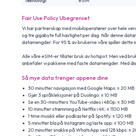
Teknologi
eSIM
Fair Use Policy Ubegrenset
Vi har partnerskap med mobiloperatører over hele verd
og tre gigabyte full hastighet per dag. Når denne da
datamengder. For 95 % av brukerne våre spiller dette i
Alle våre eSIM-er tillater bruk av hotspot. Men ved br
anbefaler vi pakkene med faste datamengder. Med diss
Så mye data trenger appene dine
30 minutter navigasjon med Google Maps: ± 20 MB
Gjør 3 språkleksjoner på Duolingo: ± 10 MB
Se en 30-minutters YouTube-video i 480p: ± 30 MB
10 minutter strømming på Netflix i 4K: ± 1100 MB
1 time musikk eller podkaster på Spotify: ± 120 MB
5 minutter bla på Instagram og laste opp: ± 100 MB
20 minutter snakke på WhatsApp ved 128 kbps: ± 