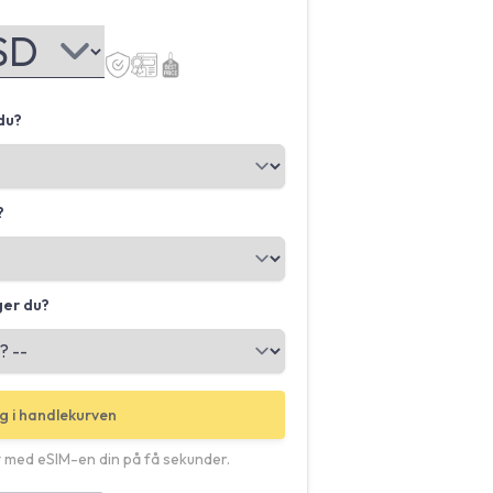
du?
?
ger du?
g i handlekurven
 med eSIM-en din på få sekunder.