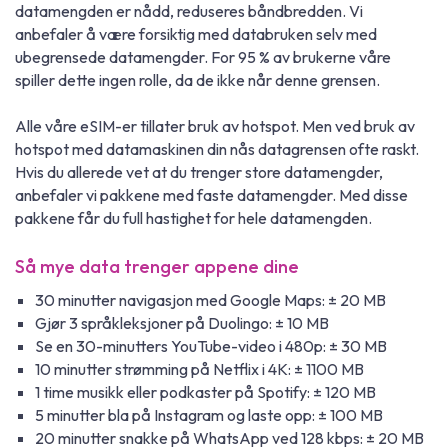
datamengden er nådd, reduseres båndbredden. Vi
anbefaler å være forsiktig med databruken selv med
ubegrensede datamengder. For 95 % av brukerne våre
spiller dette ingen rolle, da de ikke når denne grensen.
Alle våre eSIM-er tillater bruk av hotspot. Men ved bruk av
hotspot med datamaskinen din nås datagrensen ofte raskt.
Hvis du allerede vet at du trenger store datamengder,
anbefaler vi pakkene med faste datamengder. Med disse
pakkene får du full hastighet for hele datamengden.
Så mye data trenger appene dine
30 minutter navigasjon med Google Maps: ± 20 MB
Gjør 3 språkleksjoner på Duolingo: ± 10 MB
Se en 30-minutters YouTube-video i 480p: ± 30 MB
10 minutter strømming på Netflix i 4K: ± 1100 MB
1 time musikk eller podkaster på Spotify: ± 120 MB
5 minutter bla på Instagram og laste opp: ± 100 MB
20 minutter snakke på WhatsApp ved 128 kbps: ± 20 MB