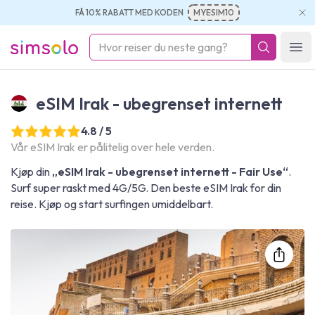
FÅ 10% RABATT MED KODEN
MYESIM10
simsolo
Ope
eSIM Irak - ubegrenset internett
4.8 / 5
Vår eSIM Irak er pålitelig over hele verden.
Kjøp din
„eSIM Irak - ubegrenset internett - Fair Use“
.
Surf super raskt med 4G/5G. Den beste eSIM Irak for din
reise. Kjøp og start surfingen umiddelbart.