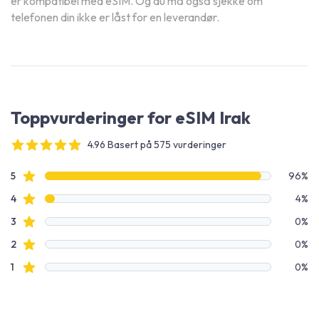
er kompatibel med eSIM. Og du må også sjekke om
telefonen din ikke er låst for en leverandør.
Toppvurderinger for eSIM Irak
4.96 Basert på 575 vurderinger
4 out of 5 stars
Vurderingsdata
Stjernevurderinger
5
96%
Stjernevurderinger
4
4%
Stjernevurderinger
3
0%
Stjernevurderinger
2
0%
Stjernevurderinger
1
0%