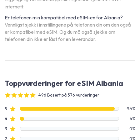
internett.
Er telefonen min kompatibel med eSIM-en for Albania?
Vennligst sjekk i innstillingene på telefonen din om den også
er kompatibel med eSIM. Og du må også sjekke om
telefonen din ikke er låst for en leverandør.
Toppvurderinger for eSIM Albania
4.96 Basert på 576 vurderinger
4 out of 5 stars
Vurderingsdata
Stjernevurderinger
5
96%
Stjernevurderinger
4
4%
Stjernevurderinger
3
0%
Stjernevurderinger
2
0%