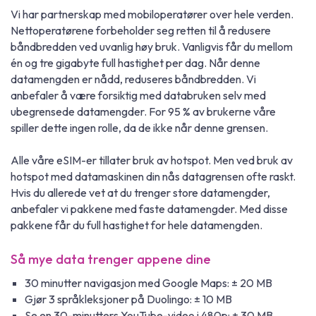
Vi har partnerskap med mobiloperatører over hele verden.
Nettoperatørene forbeholder seg retten til å redusere
båndbredden ved uvanlig høy bruk. Vanligvis får du mellom
én og tre gigabyte full hastighet per dag. Når denne
datamengden er nådd, reduseres båndbredden. Vi
anbefaler å være forsiktig med databruken selv med
ubegrensede datamengder. For 95 % av brukerne våre
spiller dette ingen rolle, da de ikke når denne grensen.
Alle våre eSIM-er tillater bruk av hotspot. Men ved bruk av
hotspot med datamaskinen din nås datagrensen ofte raskt.
Hvis du allerede vet at du trenger store datamengder,
anbefaler vi pakkene med faste datamengder. Med disse
pakkene får du full hastighet for hele datamengden.
Så mye data trenger appene dine
30 minutter navigasjon med Google Maps: ± 20 MB
Gjør 3 språkleksjoner på Duolingo: ± 10 MB
Se en 30-minutters YouTube-video i 480p: ± 30 MB