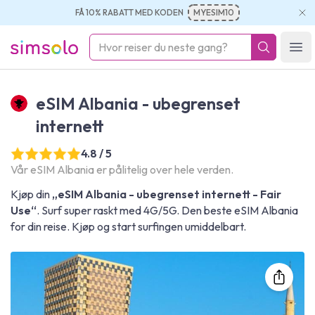
FÅ 10% RABATT MED KODEN
MYESIM10
simsolo
Ope
eSIM Albania - ubegrenset
internett
4.8 / 5
Vår eSIM Albania er pålitelig over hele verden.
Kjøp din
„eSIM Albania - ubegrenset internett - Fair
Use“
. Surf super raskt med 4G/5G. Den beste eSIM Albania
for din reise. Kjøp og start surfingen umiddelbart.