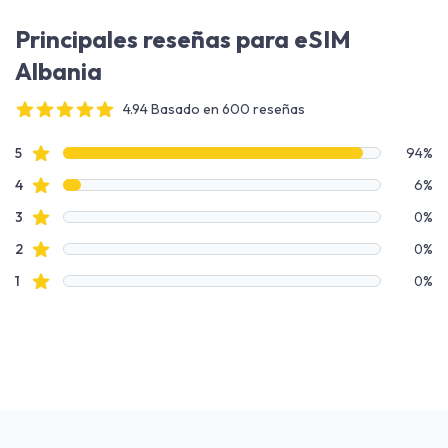
Principales reseñas para eSIM
Albania
4.94 Basado en 600 reseñas
4 out of 5 stars
Datos de reseñas
reseñas de estrellas
5
94%
reseñas de estrellas
4
6%
reseñas de estrellas
3
0%
reseñas de estrellas
2
0%
reseñas de estrellas
1
0%