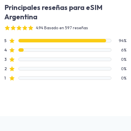
Principales reseñas para eSIM
Argentina
4.94 Basado en 597 reseñas
4 out of 5 stars
Datos de reseñas
reseñas de estrellas
5
94%
reseñas de estrellas
4
6%
reseñas de estrellas
3
0%
reseñas de estrellas
2
0%
reseñas de estrellas
1
0%