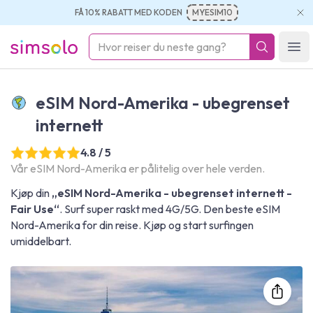
FÅ 10% RABATT MED KODEN
MYESIM10
simsolo
Ope
eSIM Nord-Amerika - ubegrenset
internett
4.8 / 5
Vår eSIM Nord-Amerika er pålitelig over hele verden.
Kjøp din
„eSIM Nord-Amerika - ubegrenset internett -
Fair Use“
. Surf super raskt med 4G/5G. Den beste eSIM
Nord-Amerika for din reise. Kjøp og start surfingen
umiddelbart.