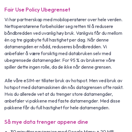
Fair Use Policy Ubegrenset
Vi har partnerskap med mobiloperatører over hele verden.
Nettoperatørene forbeholder seg retten til å redusere
båndbredden ved uvanlig høy bruk. Vanligvis får du mellom
én og tre gigabyte full hastighet per dag. Når denne
datamengden er nådd, reduseres båndbredden. Vi
anbefaler å være forsiktig med databruken selv med
ubegrensede datamengder. For 95 % av brukerne våre
spiller dette ingen rolle, da de ikke når denne grensen.
Alle våre eSIM-er tillater bruk av hotspot. Men ved bruk av
hotspot med datamaskinen din nås datagrensen ofte raskt.
Hvis du allerede vet at du trenger store datamengder,
anbefaler vi pakkene med faste datamengder. Med disse
pakkene får du full hastighet for hele datamengden.
Så mye data trenger appene dine
30 minutter navigasjon med Google Maps: ± 20 MB