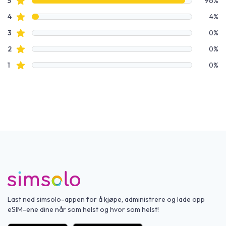
Vurderingsdata
Stjernevurderinger
5
96%
Stjernevurderinger
4
4%
Stjernevurderinger
3
0%
Stjernevurderinger
2
0%
Stjernevurderinger
1
0%
Last ned simsolo-appen for å kjøpe, administrere og lade opp
eSIM-ene dine når som helst og hvor som helst!