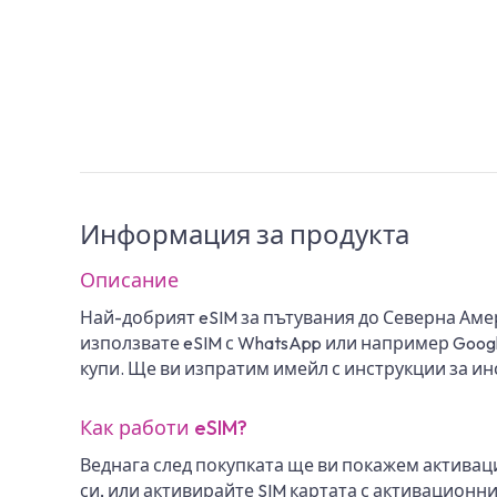
Информация за продукта
Описание
Най-добрият eSIM за пътувания до Северна Амер
използвате eSIM с WhatsApp или например Google
купи. Ще ви изпратим имейл с инструкции за ин
Как работи eSIM?
Веднага след покупката ще ви покажем активац
си, или активирайте SIM картата с активационни