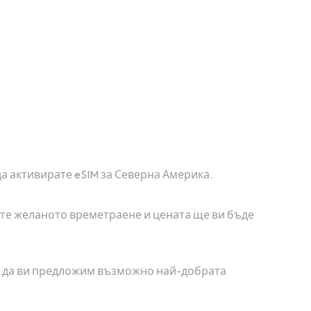
да активирате eSIM за Северна Америка.
рете желаното времетраене и цената ще ви бъде
за да ви предложим възможно най-добрата