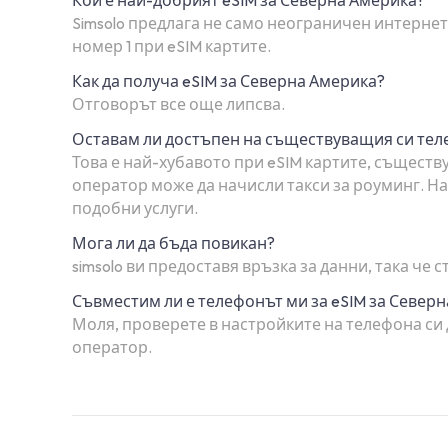
Simsolo предлага не само неограничен интернет
номер 1 при eSIM картите.
Как да получа eSIM за Северна Америка?
Отговорът все още липсва.
Оставам ли достъпен на съществуващия си те
Това е най-хубавото при eSIM картите, съществу
оператор може да начисли такси за роуминг. Най
подобни услуги.
Мога ли да бъда повикан?
simsolo ви предоставя връзка за данни, така че
Съвместим ли е телефонът ми за eSIM за Север
Моля, проверете в настройките на телефона си 
оператор.