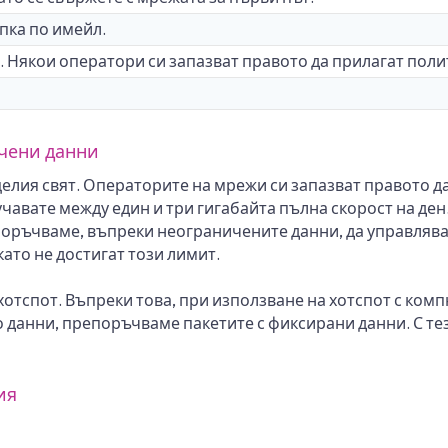
пка по имейл.
. Някои оператори си запазват правото да прилагат поли
ичени данни
лия свят. Операторите на мрежи си запазват правото д
авате между един и три гигабайта пълна скорост на ден.
оръчваме, въпреки неограничените данни, да управлява
ато не достигат този лимит.
отспот. Въпреки това, при използване на хотспот с комп
о данни, препоръчваме пакетите с фиксирани данни. С те
ия