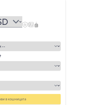
?
ави в кошницата