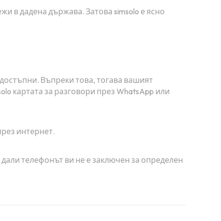
и в дадена държава. Затова simsolo е ясно
 достъпни. Въпреки това, тогава вашият
solo картата за разговори през WhatsApp или
през интернет.
е дали телефонът ви не е заключен за определен