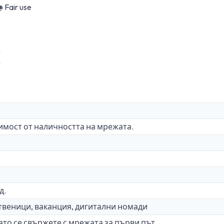
Fair use
т
т
симост от наличността на мрежата.
д.
твеници, ваканция, дигитални номади
то се свържете с мрежата за първи път.