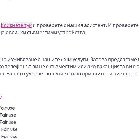
.
Кликнете тук
и проверете с нашия асистент. И проверете
ца с всички съвместими устройства.
мно изживяване с нашите eSIM услуги. Затова предлагаме
ако телефонът ви не е съвместим или ако ваканцията ви е
ата. Вашето удовлетворение е наш приоритет и ние се с
и
ir use
air use
air use
Fair use
Fair use