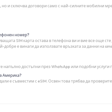
, но и сключва договори само с най-силните мобилни мреж
лефонен номер?
ващата SIM карта остава в телефона ви и вие все още сте
-добре е винаги да използвате връзката за данни на sim
 сте напълно достъпни през WhatsApp или подобни услуги 
на Америка?
дали е съвместим с eSIM. Освен това трябва да проверит