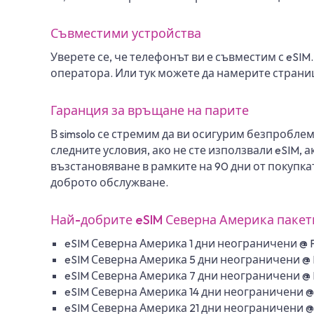
Съвместими устройства
Уверете се, че телефонът ви е съвместим с eSIM
оператора. Или тук можете да намерите страни
Гаранция за връщане на парите
В simsolo се стремим да ви осигурим безпробле
следните условия, ако не сте използвали eSIM, 
възстановяване в рамките на 90 дни от покупк
доброто обслужване.
Най-добрите eSIM Северна Америка пакет
eSIM Северна Америка 1 дни неограничени @ Fa
eSIM Северна Америка 5 дни неограничени @ F
eSIM Северна Америка 7 дни неограничени @ F
eSIM Северна Америка 14 дни неограничени @ 
eSIM Северна Америка 21 дни неограничени @ 