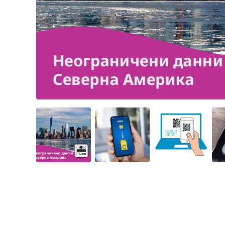
Angled view
Angled view
Angled view