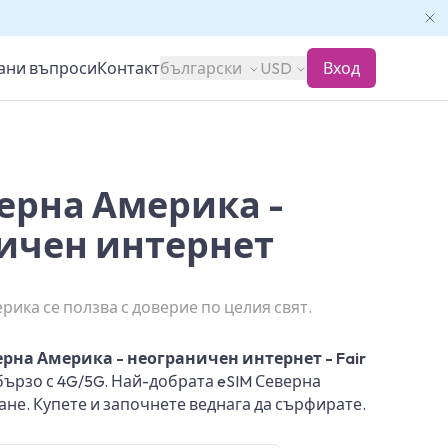
вани въпроси
Контакт
български
USD
Вход
верна Америка -
ичен интернет
ика се ползва с доверие по целия свят.
ерна Америка - неограничен интернет - Fair
бързо с 4G/5G. Най-добрата eSIM Северна
не. Купете и започнете веднага да сърфирате.