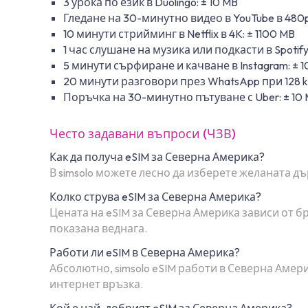
3 урока по език в Duolingo: ± 10 MB
Гледане на 30-минутно видео в YouTube в 480p
10 минути стрийминг в Netflix в 4K: ± 1100 MB
1 час слушане на музика или подкасти в Spotify
5 минути сърфиране и качване в Instagram: ± 
20 минути разговори през WhatsApp при 128 kb
Поръчка на 30-минутно пътуване с Uber: ± 10
Често задавани въпроси (ЧЗВ)
Как да получа eSIM за Северна Америка?
В simsolo можете лесно да изберете желаната дъ
Колко струва eSIM за Северна Америка?
Цената на eSIM за Северна Америка зависи от б
показана веднага.
Работи ли eSIM в Северна Америка?
Абсолютно, simsolo eSIM работи в Северна Аме
интернет връзка.
Кой е най-добрият eSIM за Северна Америка?