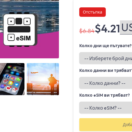
Отстъпка
$4.21
$6.84
Колко дни ще пътувате?
Angled view
Angled view
Колко данни ви трябват
Колко eSIM ви трябват?
Доб