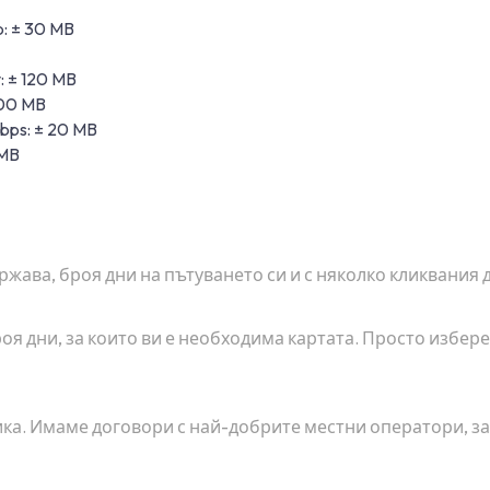
: ± 30 MB
: ± 120 MB
100 MB
ps: ± 20 MB
 MB
ржава, броя дни на пътуването си и с няколко кликвания 
роя дни, за които ви е необходима картата. Просто избе
рика. Имаме договори с най-добрите местни оператори, 