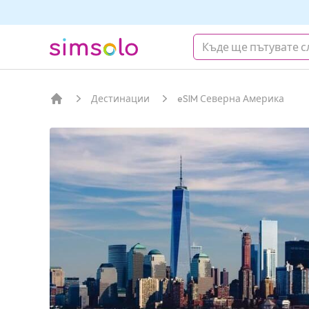
simsolo
Дестинации
eSIM Северна Америка
Начало