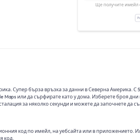
Ще получите имейл с
ика. Супер бърза връзка за данни в Северна Америка. С
 Maps или да сърфирате като у дома. Изберете броя дни и
сталация за няколко секунди и можете да започнете да с
ионния код по имейл, на уебсайта или в приложението. И
я код.