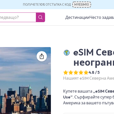
ПОЛУЧЕТЕ 10% ОТСТЪПКА С КОД
MYESIM10
Дестинации
Често зада
eSIM Се
неогран
4.8 / 5
Нашият eSIM Северна Амер
Купете вашата
„eSIM Сев
Use“
. Сърфирайте супер 
Америка за вашето пътува