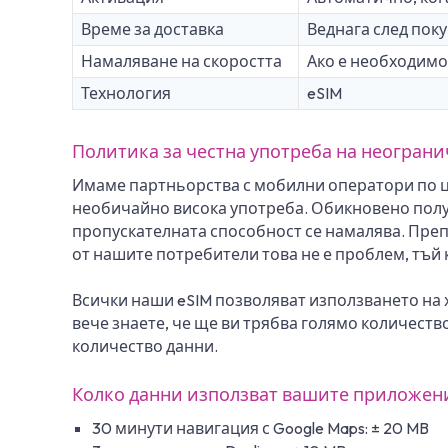
Време за доставка
Веднага след поку
Намаляване на скоростта
Ако е необходимо
Технология
eSIM
Политика за честна употреба на неогран
Имаме партньорства с мобилни оператори по це
необичайно висока употреба. Обикновено получ
пропускателната способност се намалява. Преп
от нашите потребители това не е проблем, тъй к
Всички наши eSIM позволяват използването на х
вече знаете, че ще ви трябва голямо количеств
количество данни.
Колко данни използват вашите приложен
30 минути навигация с Google Maps: ± 20 MB