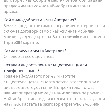
договори с най-добрите местни оператори, за да ви
предложим възможно най-добрата интернет
връзка.
Кой е най-добрият eSIM за Австралия?
Simsolo предлага не само неограничен интернет, но и
сключва договори само с най-силните мобилни
мрежи в дадена държава. Затова simsolo е ясно номер
1 при eSIM картите.
Как да получа eSIM за Австралия?
Отговорът все още липсва.
Оставам ли достъпен на съществуващия си
телефонен номер?
Това е най-хубавото при eSIM картите,
съществуващата SIM карта остава в телефона ви и
вие все още сте достъпни. Въпреки това, тогава
вашият оператор може да начисли такси за роуминг.
Най-добре е винаги да използвате връзката за данни
на simsolo картата за разговори през WhatsApp или