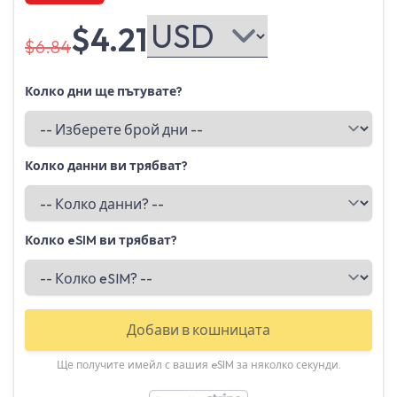
$4.21
$6.84
Колко дни ще пътувате?
Колко данни ви трябват?
Колко eSIM ви трябват?
Добави в кошницата
Ще получите имейл с вашия eSIM за няколко секунди.