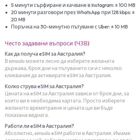
5 минути сърфиране и качване в Instagram: ± 100 MB
20 минути разговори през WhatsApp при 128 kbps: ±
20 MB
Поръчка на 30-минутно пътуване с Uber: ± 10 MB
Често задавани въпроси (ЧЗВ)
Как да получа eSIM за Австралия?
В simsolo можете лесно да изберете желаната
държава, броя дни на пътуването си и с няколко
кликвания да активирате eSIM за Австралия.
Колко струва eSIM за Австралия?
Цената на eSIM за Австралия зависи от броя дни, за
които ви е необходима картата. Просто изберете
желаното времетраене и цената ще ви бъде
показана веднага.
Работи ли eSIM в Австралия?
Абсолютно, simsolo eSIM работи в Австралия. Имаме