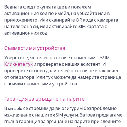
Веднага след покупката ще ви покажем
активационния код по имейл, на уебсайта или в
приложението. Или сканирайте QR кода с камерата
на телефона си, или активирайте SIM картата с
активационния код.
Съвместими устройства
Уверете се, че телефонът ви е съвместим с eSIM.
Кликнете тук
и проверете с нашия асистент. И
проверете отново дали телефонът ви не е заключен
от оператора. Или тук можете да намерите страница
с всички съвместими устройства.
Гаранция за връщане на парите
В simsolo се стремим да ви осигурим безпроблемно
изживяване с нашите eSIM услуги. Затова предлагаме
пълна гаранция за връщане на парите при следните