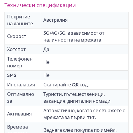
Технически спецификации
Покритие
Австралия
на данните
3G/4G/5G, в зависимост от
Скорост
наличността на мрежата.
Хотспот
Да
Телефонен
Не
номер
SMS
Не
Инсталация
Сканирайте QR код.
Оптимално
Туристи, пътешественици,
за
ваканция, дигитални номади
Автоматично, когато се свържете с
Активация
мрежата за първи път.
Време за
Веднага след покупка по имейл.