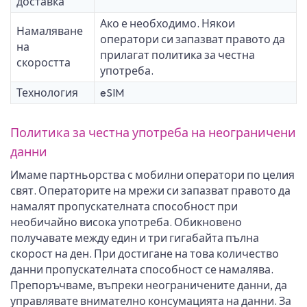
доставка
Ако е необходимо. Някои
Намаляване
оператори си запазват правото да
на
прилагат политика за честна
скоростта
употреба.
Технология
eSIM
Политика за честна употреба на неограничени
данни
Имаме партньорства с мобилни оператори по целия
свят. Операторите на мрежи си запазват правото да
намалят пропускателната способност при
необичайно висока употреба. Обикновено
получавате между един и три гигабайта пълна
скорост на ден. При достигане на това количество
данни пропускателната способност се намалява.
Препоръчваме, въпреки неограничените данни, да
управлявате внимателно консумацията на данни. За