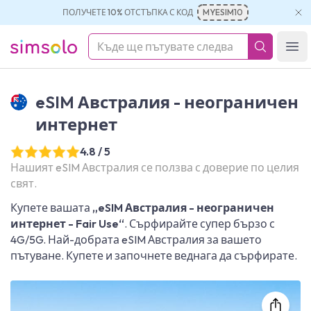
ПОЛУЧЕТЕ 10% ОТСТЪПКА С КОД
MYESIM10
simsolo
Ope
eSIM Австралия - неограничен
интернет
4.8 / 5
Нашият eSIM Австралия се ползва с доверие по целия
свят.
Купете вашата
„eSIM Австралия - неограничен
интернет - Fair Use“
. Сърфирайте супер бързо с
4G/5G. Най-добрата eSIM Австралия за вашето
пътуване. Купете и започнете веднага да сърфирате.