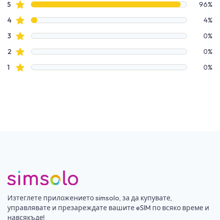
Данни за рецензии
Звездни рецензии
5
96%
Звездни рецензии
4
4%
Звездни рецензии
3
0%
Звездни рецензии
2
0%
Звездни рецензии
1
0%
Изтеглете приложението simsolo, за да купувате,
управлявате и презареждате вашите eSIM по всяко време и
навсякъде!