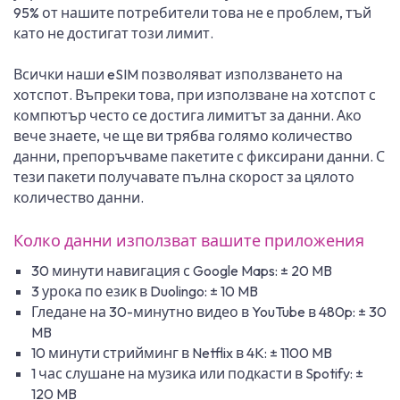
95% от нашите потребители това не е проблем, тъй
като не достигат този лимит.
Всички наши eSIM позволяват използването на
хотспот. Въпреки това, при използване на хотспот с
компютър често се достига лимитът за данни. Ако
вече знаете, че ще ви трябва голямо количество
данни, препоръчваме пакетите с фиксирани данни. С
тези пакети получавате пълна скорост за цялото
количество данни.
Колко данни използват вашите приложения
30 минути навигация с Google Maps: ± 20 MB
3 урока по език в Duolingo: ± 10 MB
Гледане на 30-минутно видео в YouTube в 480p: ± 30
MB
10 минути стрийминг в Netflix в 4K: ± 1100 MB
1 час слушане на музика или подкасти в Spotify: ±
120 MB