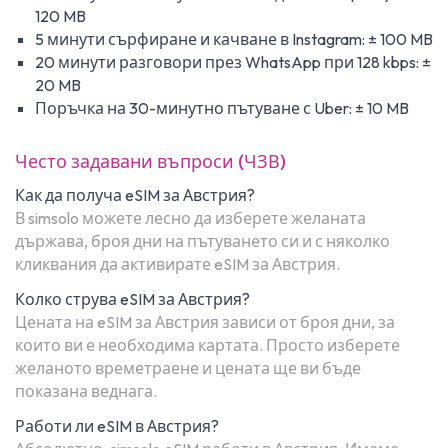
120 MB
5 минути сърфиране и качване в Instagram: ± 100 MB
20 минути разговори през WhatsApp при 128 kbps: ±
20 MB
Поръчка на 30-минутно пътуване с Uber: ± 10 MB
Често задавани въпроси (ЧЗВ)
Как да получа eSIM за Австрия?
В simsolo можете лесно да изберете желаната
държава, броя дни на пътуването си и с няколко
кликвания да активирате eSIM за Австрия.
Колко струва eSIM за Австрия?
Цената на eSIM за Австрия зависи от броя дни, за
които ви е необходима картата. Просто изберете
желаното времетраене и цената ще ви бъде
показана веднага.
Работи ли eSIM в Австрия?