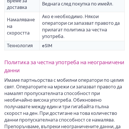
Време за
Веднага след покупка по имейл.
доставка
Ако е необходимо. Някои
Намаляване
оператори си запазват правото да
на
прилагат политика за честна
скоростта
употреба.
Технология
eSIM
Политика за честна употреба на неограничени
данни
Имаме партньорства с мобилни оператори по целия
свят. Операторите на мрежи си запазват правото да
намалят пропускателната способност при
необичайно висока употреба. Обикновено
получавате между един и три гигабайта пълна
скорост на ден. При достигане на това количество
данни пропускателната способност се намалява.
Препоръчваме, въпреки неограничените данни, да