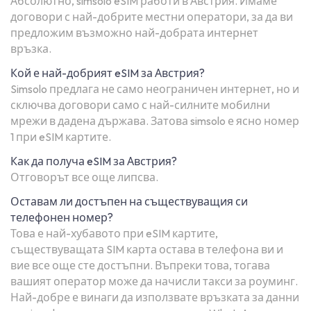
Абсолютно, simsolo eSIM работи в Австрия. Имаме
договори с най-добрите местни оператори, за да ви
предложим възможно най-добрата интернет
връзка.
Кой е най-добрият eSIM за Австрия?
Simsolo предлага не само неограничен интернет, но и
сключва договори само с най-силните мобилни
мрежи в дадена държава. Затова simsolo е ясно номер
1 при eSIM картите.
Как да получа eSIM за Австрия?
Отговорът все още липсва.
Оставам ли достъпен на съществуващия си
телефонен номер?
Това е най-хубавото при eSIM картите,
съществуващата SIM карта остава в телефона ви и
вие все още сте достъпни. Въпреки това, тогава
вашият оператор може да начисли такси за роуминг.
Най-добре е винаги да използвате връзката за данни