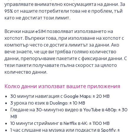
управлявате внимателно консумацията на данни. За
95% от нашите потребители това не е проблем, тъй
като не достигат този лимит.
Всички наши eSIM позволяват използването на
хотспот. Въпреки това, при използване на хотспот с
компютър често се достига лимитът за данни. Ако
вече знаете, че ще ви трябва голямо количество
данни, препоръчваме пакетите с фиксирани данни. С
тези пакети получавате пълна скорост за цялото
количество данни.
Колко данни използват вашите приложения
30 минути навигация с Google Maps: ± 20 MB
3 урока по език в Duolingo: ± 10 MB
Гледане на 30-минутно видео в YouTube в 480p: ± 30
MB
10 минути стрийминг в Netflix в 4K: ± 1100 MB
1 час слушане на музика или подкасти в Spotify: ±