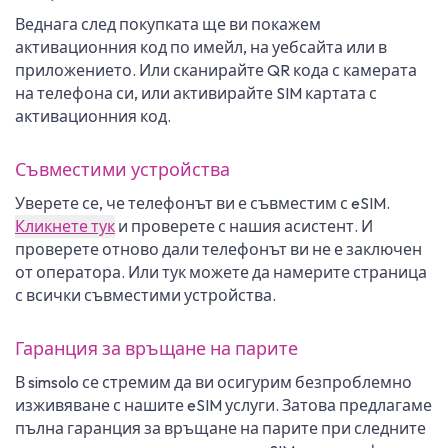
Веднага след покупката ще ви покажем
активационния код по имейл, на уебсайта или в
приложението. Или сканирайте QR кода с камерата
на телефона си, или активирайте SIM картата с
активационния код.
Съвместими устройства
Уверете се, че телефонът ви е съвместим с eSIM.
Кликнете тук
и проверете с нашия асистент. И
проверете отново дали телефонът ви не е заключен
от оператора. Или тук можете да намерите страница
с всички съвместими устройства.
Гаранция за връщане на парите
В simsolo се стремим да ви осигурим безпроблемно
изживяване с нашите eSIM услуги. Затова предлагаме
пълна гаранция за връщане на парите при следните