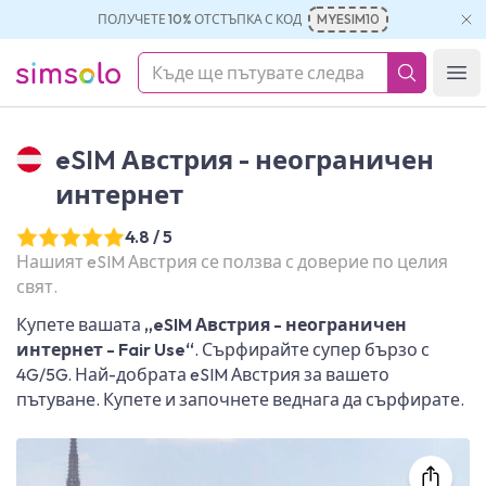
ПОЛУЧЕТЕ 10% ОТСТЪПКА С КОД
MYESIM10
simsolo
Ope
eSIM Австрия - неограничен
интернет
4.8 / 5
Нашият eSIM Австрия се ползва с доверие по целия
свят.
Купете вашата
„eSIM Австрия - неограничен
интернет - Fair Use“
. Сърфирайте супер бързо с
4G/5G. Най-добрата eSIM Австрия за вашето
пътуване. Купете и започнете веднага да сърфирате.