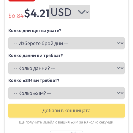
$4.21
$6.84
Колко дни ще пътувате?
Колко данни ви трябват?
Колко eSIM ви трябват?
Добави в кошницата
Ще получите имейл с вашия eSIM за няколко секунди.