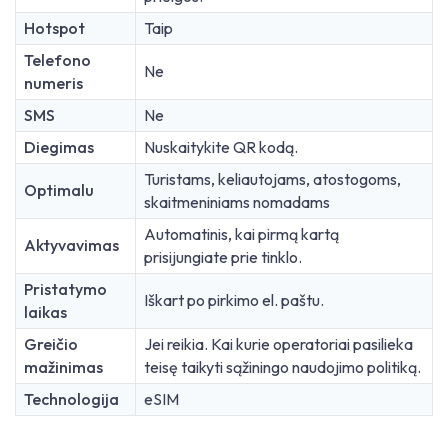
Hotspot
Taip
Telefono
Ne
numeris
SMS
Ne
Diegimas
Nuskaitykite QR kodą.
Turistams, keliautojams, atostogoms,
Optimalu
skaitmeniniams nomadams
Automatinis, kai pirmą kartą
Aktyvavimas
prisijungiate prie tinklo.
Pristatymo
Iškart po pirkimo el. paštu.
laikas
Greičio
Jei reikia. Kai kurie operatoriai pasilieka
mažinimas
teisę taikyti sąžiningo naudojimo politiką.
Technologija
eSIM