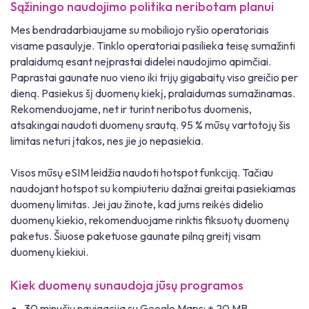
Sąžiningo naudojimo politika neribotam planui
Mes bendradarbiaujame su mobiliojo ryšio operatoriais
visame pasaulyje. Tinklo operatoriai pasilieka teisę sumažinti
pralaidumą esant neįprastai didelei naudojimo apimčiai.
Paprastai gaunate nuo vieno iki trijų gigabaitų viso greičio per
dieną. Pasiekus šį duomenų kiekį, pralaidumas sumažinamas.
Rekomenduojame, net ir turint neribotus duomenis,
atsakingai naudoti duomenų srautą. 95 % mūsų vartotojų šis
limitas neturi įtakos, nes jie jo nepasiekia.
Visos mūsų eSIM leidžia naudoti hotspot funkciją. Tačiau
naudojant hotspot su kompiuteriu dažnai greitai pasiekiamas
duomenų limitas. Jei jau žinote, kad jums reikės didelio
duomenų kiekio, rekomenduojame rinktis fiksuotų duomenų
paketus. Šiuose paketuose gaunate pilną greitį visam
duomenų kiekiui.
Kiek duomenų sunaudoja jūsų programos
30 minučių navigacija su Google Maps: ± 20 MB