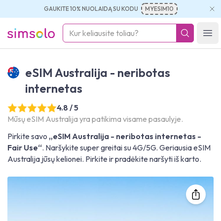
GAUKITE 10% NUOLAIDĄ SU KODU
MYESIM10
simsolo
Ope
eSIM Australija - neribotas
internetas
4.8 / 5
Mūsų eSIM Australija yra patikima visame pasaulyje.
Pirkite savo
„eSIM Australija - neribotas internetas -
Fair Use“
. Naršykite super greitai su 4G/5G. Geriausia eSIM
Australija jūsų kelionei. Pirkite ir pradėkite naršyti iš karto.