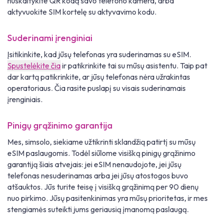
nuskaitykite QR kodą savo telefono kamera, arba
aktyvuokite SIM kortelę su aktyvavimo kodu.
Suderinami įrenginiai
Įsitikinkite, kad jūsų telefonas yra suderinamas su eSIM.
Spustelėkite čia
ir patikrinkite tai su mūsų asistentu. Taip pat
dar kartą patikrinkite, ar jūsų telefonas nėra užrakintas
operatoriaus. Čia rasite puslapį su visais suderinamais
įrenginiais.
Pinigų grąžinimo garantija
Mes, simsolo, siekiame užtikrinti sklandžią patirtį su mūsų
eSIM paslaugomis. Todėl siūlome visišką pinigų grąžinimo
garantiją šiais atvejais: jei eSIM nenaudojote, jei jūsų
telefonas nesuderinamas arba jei jūsų atostogos buvo
atšauktos. Jūs turite teisę į visišką grąžinimą per 90 dienų
nuo pirkimo. Jūsų pasitenkinimas yra mūsų prioritetas, ir mes
stengiamės suteikti jums geriausią įmanomą paslaugą.