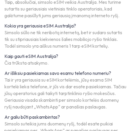
Taip, absoliučiai, simsolo eSIM veikia Australija. Mes turime
sutartis su geriausiais vietiniais tinklo operatoriais, kad
galėtume pasiūlyti jums geriausią įmanomą interneto ryšį.
Kokia yra geriausia eSIM Australija?
Simsolo siūlo ne tik neribotą internetą, bet ir sudaro sutartis
tik su stipriausiais kiekvienos šalies mobiliojo ryšio tinklais.
Todėl simsolo yra aiškus numeris 1 tarp eSIM kortelių.
Kaip gauti eSIM Australija?
Čia trūksta atsakymo.
Ar išliksiu pasiekiamas savo esamu telefono numeriu?
Tai ir yra geriausia su eSIM kortelėmis, jūsų esama SIM
kortelė lieka telefone, ir jūs vis dar esate pasiekiamas. Tačiau
jūsų operatorius gali taikyti tarptinklinio ryšio mokesčius.
Geriausia visada skambinti per simsolo kortelės duomenų
ryšį naudojant „WhatsApp“ ar panašias paslaugas.
Ar galiu būti paskambintas?
Simsolo suteikia jums duomenų ryšį, todėl esate puikiai
pasiekiamas per „WhatsApp“ ar panašias paslaugas per