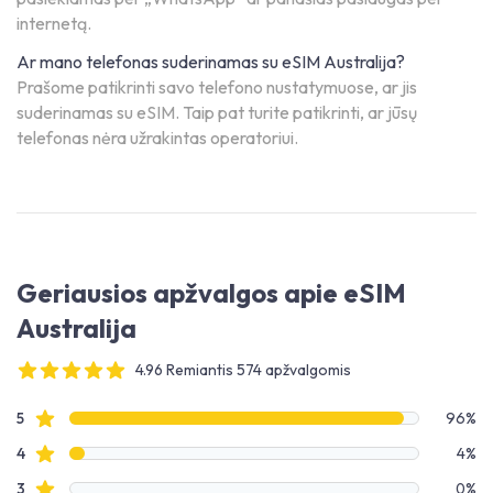
internetą.
Ar mano telefonas suderinamas su eSIM Australija?
Prašome patikrinti savo telefono nustatymuose, ar jis
suderinamas su eSIM. Taip pat turite patikrinti, ar jūsų
telefonas nėra užrakintas operatoriui.
Geriausios apžvalgos apie eSIM
Australija
4.96 Remiantis 574 apžvalgomis
4 out of 5 stars
Apžvalgų duomenys
Žvaigždučių apžvalgos
5
96%
Žvaigždučių apžvalgos
4
4%
Žvaigždučių apžvalgos
3
0%