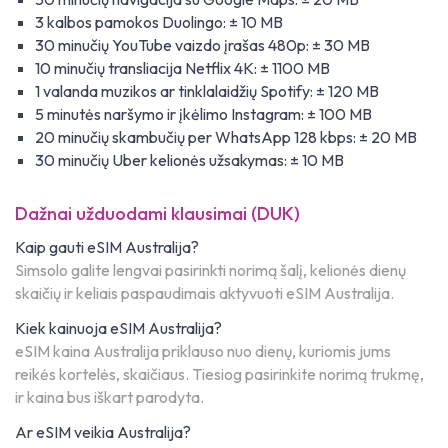
3 kalbos pamokos Duolingo: ± 10 MB
30 minučių YouTube vaizdo įrašas 480p: ± 30 MB
10 minučių transliacija Netflix 4K: ± 1100 MB
1 valanda muzikos ar tinklalaidžių Spotify: ± 120 MB
5 minutės naršymo ir įkėlimo Instagram: ± 100 MB
20 minučių skambučių per WhatsApp 128 kbps: ± 20 MB
30 minučių Uber kelionės užsakymas: ± 10 MB
Dažnai užduodami klausimai (DUK)
Kaip gauti eSIM Australija?
Simsolo galite lengvai pasirinkti norimą šalį, kelionės dienų
skaičių ir keliais paspaudimais aktyvuoti eSIM Australija.
Kiek kainuoja eSIM Australija?
eSIM kaina Australija priklauso nuo dienų, kuriomis jums
reikės kortelės, skaičiaus. Tiesiog pasirinkite norimą trukmę,
ir kaina bus iškart parodyta.
Ar eSIM veikia Australija?