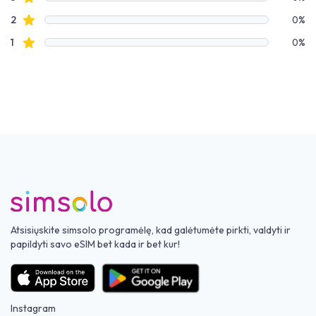
Žvaigždučių apžvalgos
2
0%
Žvaigždučių apžvalgos
1
0%
Atsisiųskite simsolo programėlę, kad galėtumėte pirkti, valdyti ir
papildyti savo eSIM bet kada ir bet kur!
Instagram