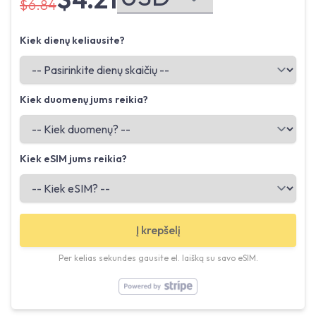
$6.84
Kiek dienų keliausite?
Kiek duomenų jums reikia?
Kiek eSIM jums reikia?
Į krepšelį
Per kelias sekundes gausite el. laišką su savo eSIM.