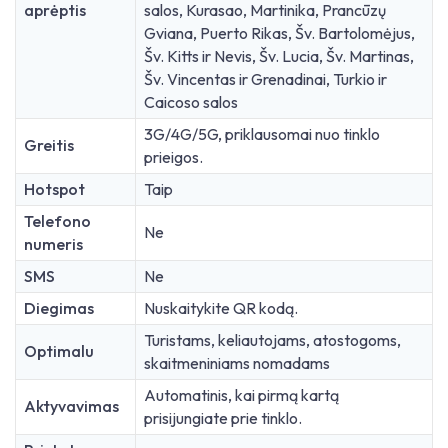
aprėptis
salos, Kurasao, Martinika, Prancūzų
Gviana, Puerto Rikas, Šv. Bartolomėjus,
Šv. Kitts ir Nevis, Šv. Lucia, Šv. Martinas,
Šv. Vincentas ir Grenadinai, Turkio ir
Caicoso salos
3G/4G/5G, priklausomai nuo tinklo
Greitis
prieigos.
Hotspot
Taip
Telefono
Ne
numeris
SMS
Ne
Diegimas
Nuskaitykite QR kodą.
Turistams, keliautojams, atostogoms,
Optimalu
skaitmeniniams nomadams
Automatinis, kai pirmą kartą
Aktyvavimas
prisijungiate prie tinklo.