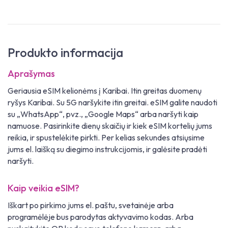
Produkto informacija
Aprašymas
Geriausia eSIM kelionėms į Karibai. Itin greitas duomenų
ryšys Karibai. Su 5G naršykite itin greitai. eSIM galite naudoti
su „WhatsApp“, pvz., „Google Maps“ arba naršyti kaip
namuose. Pasirinkite dienų skaičių ir kiek eSIM kortelių jums
reikia, ir spustelėkite pirkti. Per kelias sekundes atsiųsime
jums el. laišką su diegimo instrukcijomis, ir galėsite pradėti
naršyti.
Kaip veikia eSIM?
Iškart po pirkimo jums el. paštu, svetainėje arba
programėlėje bus parodytas aktyvavimo kodas. Arba