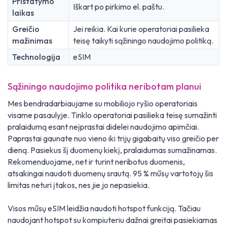
Pristatymo
Iškart po pirkimo el. paštu.
laikas
Greičio
Jei reikia. Kai kurie operatoriai pasilieka
mažinimas
teisę taikyti sąžiningo naudojimo politiką.
Technologija
eSIM
Sąžiningo naudojimo politika neribotam planui
Mes bendradarbiaujame su mobiliojo ryšio operatoriais
visame pasaulyje. Tinklo operatoriai pasilieka teisę sumažinti
pralaidumą esant neįprastai didelei naudojimo apimčiai.
Paprastai gaunate nuo vieno iki trijų gigabaitų viso greičio per
dieną. Pasiekus šį duomenų kiekį, pralaidumas sumažinamas.
Rekomenduojame, net ir turint neribotus duomenis,
atsakingai naudoti duomenų srautą. 95 % mūsų vartotojų šis
limitas neturi įtakos, nes jie jo nepasiekia.
Visos mūsų eSIM leidžia naudoti hotspot funkciją. Tačiau
naudojant hotspot su kompiuteriu dažnai greitai pasiekiamas