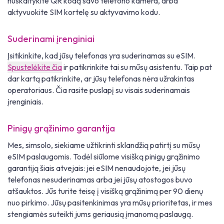
nuskaitykite QR kodą savo telefono kamera, arba
aktyvuokite SIM kortelę su aktyvavimo kodu.
Suderinami įrenginiai
Įsitikinkite, kad jūsų telefonas yra suderinamas su eSIM.
Spustelėkite čia
ir patikrinkite tai su mūsų asistentu. Taip pat
dar kartą patikrinkite, ar jūsų telefonas nėra užrakintas
operatoriaus. Čia rasite puslapį su visais suderinamais
įrenginiais.
Pinigų grąžinimo garantija
Mes, simsolo, siekiame užtikrinti sklandžią patirtį su mūsų
eSIM paslaugomis. Todėl siūlome visišką pinigų grąžinimo
garantiją šiais atvejais: jei eSIM nenaudojote, jei jūsų
telefonas nesuderinamas arba jei jūsų atostogos buvo
atšauktos. Jūs turite teisę į visišką grąžinimą per 90 dienų
nuo pirkimo. Jūsų pasitenkinimas yra mūsų prioritetas, ir mes
stengiamės suteikti jums geriausią įmanomą paslaugą.