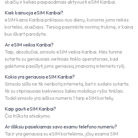
skaičių ir keliais paspaudimais aktyvuoti eSIM Karibai.
Kiek kainuoja eSIM Karibai?
eSIM kaina Karibai priklauso nuo dienų, kuriomis jums reikės
kortelės, skaičiaus. Tiesiog pasirinkite norimą trukmę, ir kaina
bus iškart parodyta.
Ar eSIM veikia Karibai?
Taip, absoliučiai, simsolo eSIM veikia Karibai. Mes turime
sutartis su geriausiais vietiniais tinklo operatoriais, kad
galėtume pasiūlyti jums geriausią įmanomą interneto ryšį.
Kokia yra geriausia eSIM Karibai?
Simsolo siūlo ne tik neribotą internetą, bet ir sudaro sutartis
tik su stipriausiais kiekvienos šalies mobiliojo ryšio tinklais.
Todėl simsolo yra aiškus numeris 1 tarp eSIM kortelių.
Kaip gauti eSIM Karibai?
Čia trūksta atsakymo.
Ar išliksiu pasiekiamas savo esamu telefono numeriu?
Tai ir yra geriausia su eSIM kortelėmis, jūsų esama SIM