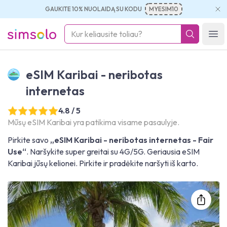
GAUKITE 10% NUOLAIDĄ SU KODU
MYESIM10
simsolo
Ope
eSIM Karibai - neribotas
internetas
4.8 / 5
Mūsų eSIM Karibai yra patikima visame pasaulyje.
Pirkite savo
„eSIM Karibai - neribotas internetas - Fair
Use“
. Naršykite super greitai su 4G/5G. Geriausia eSIM
Karibai jūsų kelionei. Pirkite ir pradėkite naršyti iš karto.