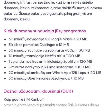
duomenų limitas. Jei jau žinote, kad jums reikės didelio
duomenų kiekio, rekomenduojame rinktis fiksuotų duomenų
paketus. Šiuose paketuose gaunate pilną greitį visam
duomenų kiekiui.
Kiek duomenų sunaudoja jūsų programos
30 minučių navigacija su Google Maps: ± 20 MB
3 kalbos pamokos Duolingo: ± 10 MB
30 minučių YouTube vaizdo įrašas 480p: ± 30 MB
10 minučių transliacija Netflix 4K: ± 1100 MB
1 valanda muzikos ar tinklalaidžių Spotify: ± 120 MB
5 minutės naršymo ir įkėlimo Instagram: ± 100 MB
20 minučių skambučių per WhatsApp 128 kbps: ± 20 MB
30 minučių Uber kelionės užsakymas: ± 10 MB
Dažnai užduodami klausimai (DUK)
Kaip gauti eSIM Karibai?
Simsolo galite lengvai pasirinkti norimą šalį, kelionės dienų