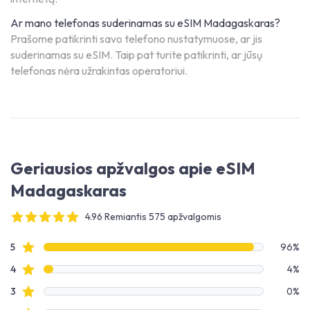
Ar mano telefonas suderinamas su eSIM Madagaskaras?
Prašome patikrinti savo telefono nustatymuose, ar jis
suderinamas su eSIM. Taip pat turite patikrinti, ar jūsų
telefonas nėra užrakintas operatoriui.
Geriausios apžvalgos apie eSIM
Madagaskaras
4.96 Remiantis 575 apžvalgomis
4 out of 5 stars
Apžvalgų duomenys
Žvaigždučių apžvalgos
5
96%
Žvaigždučių apžvalgos
4
4%
Žvaigždučių apžvalgos
3
0%