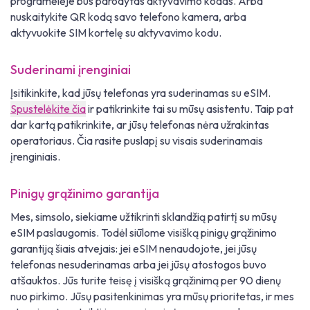
programėlėje bus parodytas aktyvavimo kodas. Arba
nuskaitykite QR kodą savo telefono kamera, arba
aktyvuokite SIM kortelę su aktyvavimo kodu.
Suderinami įrenginiai
Įsitikinkite, kad jūsų telefonas yra suderinamas su eSIM.
Spustelėkite čia
ir patikrinkite tai su mūsų asistentu. Taip pat
dar kartą patikrinkite, ar jūsų telefonas nėra užrakintas
operatoriaus. Čia rasite puslapį su visais suderinamais
įrenginiais.
Pinigų grąžinimo garantija
Mes, simsolo, siekiame užtikrinti sklandžią patirtį su mūsų
eSIM paslaugomis. Todėl siūlome visišką pinigų grąžinimo
garantiją šiais atvejais: jei eSIM nenaudojote, jei jūsų
telefonas nesuderinamas arba jei jūsų atostogos buvo
atšauktos. Jūs turite teisę į visišką grąžinimą per 90 dienų
nuo pirkimo. Jūsų pasitenkinimas yra mūsų prioritetas, ir mes