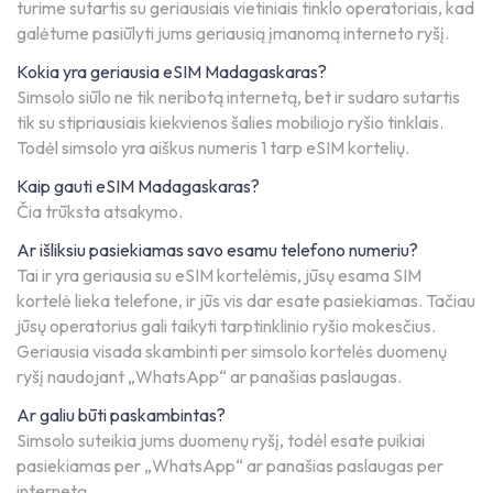
turime sutartis su geriausiais vietiniais tinklo operatoriais, kad
galėtume pasiūlyti jums geriausią įmanomą interneto ryšį.
Kokia yra geriausia eSIM Madagaskaras?
Simsolo siūlo ne tik neribotą internetą, bet ir sudaro sutartis
tik su stipriausiais kiekvienos šalies mobiliojo ryšio tinklais.
Todėl simsolo yra aiškus numeris 1 tarp eSIM kortelių.
Kaip gauti eSIM Madagaskaras?
Čia trūksta atsakymo.
Ar išliksiu pasiekiamas savo esamu telefono numeriu?
Tai ir yra geriausia su eSIM kortelėmis, jūsų esama SIM
kortelė lieka telefone, ir jūs vis dar esate pasiekiamas. Tačiau
jūsų operatorius gali taikyti tarptinklinio ryšio mokesčius.
Geriausia visada skambinti per simsolo kortelės duomenų
ryšį naudojant „WhatsApp“ ar panašias paslaugas.
Ar galiu būti paskambintas?
Simsolo suteikia jums duomenų ryšį, todėl esate puikiai
pasiekiamas per „WhatsApp“ ar panašias paslaugas per
internetą.