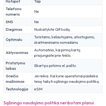
Hotspot
Taip
Telefono
Ne
numeris
SMS
Ne
Diegimas
Nuskaitykite QR kodą.
Turistams, keliautojams, atostogoms,
Optimalu
skaitmeniniams nomadams
Automatinis, kai pirmą kartą
Aktyvavimas
prisijungiate prie tinklo.
Pristatymo
Iškart po pirkimo el. paštu.
laikas
Greičio
Jei reikia. Kai kurie operatoriai pasilieka
mažinimas
teisę taikyti sąžiningo naudojimo politiką.
Technologija
eSIM
Sąžiningo naudojimo politika neribotam planui