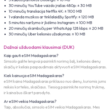
30 minučių YouTube vaizdo įrašas 480p: ± 30 MB
10 minučių transliacija Netflix 4K: ± 1100 MB
1 valanda muzikos ar tinklalaidžių Spotify: ± 120 MB
5 minutės naršymo ir įkėlimo Instagram: ± 100 MB
20 minučių skambučių per WhatsApp 128 kbps: ± 20 MB
30 minučių Uber kelionės užsakymas: ± 10 MB
Dažnai užduodami klausimai (DUK)
Kaip gauti eSIM Madagaskaras?
Simsolo galite lengvai pasirinkti norimą šalį, kelionės dienų
skaičių ir keliais paspaudimais aktyvuoti eSIM Madagaskaras.
Kiek kainuoja eSIM Madagaskaras?
eSIM kaina Madagaskaras priklauso nuo dienų, kuriomis jums
reikės kortelės, skaičiaus. Tiesiog pasirinkite norimą trukmę,
ir kaina bus iškart parodyta.
Ar eSIM veikia Madagaskaras?
Taip, absoliučiai, simsolo eSIM veikia Madagaskaras. Mes