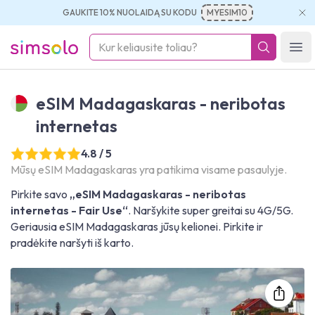
GAUKITE 10% NUOLAIDĄ SU KODU
MYESIM10
simsolo
Ope
eSIM Madagaskaras - neribotas
internetas
4.8 / 5
Mūsų eSIM Madagaskaras yra patikima visame pasaulyje.
Pirkite savo
„eSIM Madagaskaras - neribotas
internetas - Fair Use“
. Naršykite super greitai su 4G/5G.
Geriausia eSIM Madagaskaras jūsų kelionei. Pirkite ir
pradėkite naršyti iš karto.