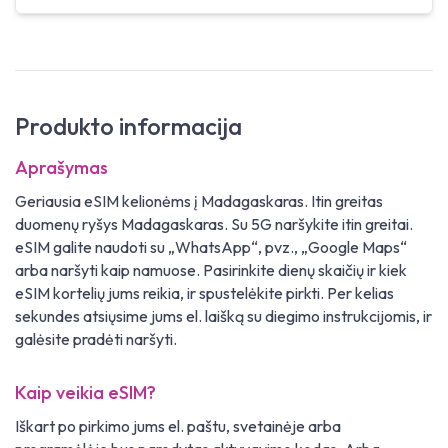
Produkto informacija
Aprašymas
Geriausia eSIM kelionėms į Madagaskaras. Itin greitas
duomenų ryšys Madagaskaras. Su 5G naršykite itin greitai.
eSIM galite naudoti su „WhatsApp“, pvz., „Google Maps“
arba naršyti kaip namuose. Pasirinkite dienų skaičių ir kiek
eSIM kortelių jums reikia, ir spustelėkite pirkti. Per kelias
sekundes atsiųsime jums el. laišką su diegimo instrukcijomis, ir
galėsite pradėti naršyti.
Kaip veikia eSIM?
Iškart po pirkimo jums el. paštu, svetainėje arba