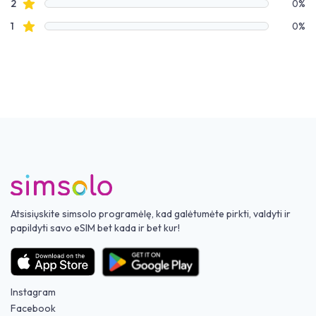
Žvaigždučių apžvalgos
2
0%
Žvaigždučių apžvalgos
1
0%
Atsisiųskite simsolo programėlę, kad galėtumėte pirkti, valdyti ir
papildyti savo eSIM bet kada ir bet kur!
Instagram
Facebook