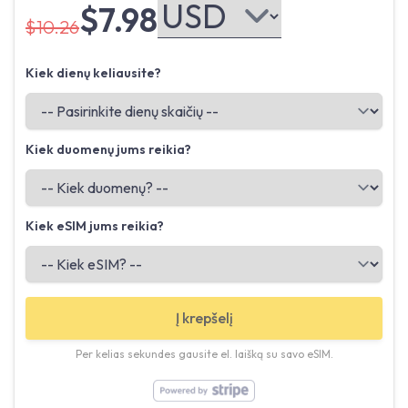
$7.98
$10.26
Kiek dienų keliausite?
Kiek duomenų jums reikia?
Kiek eSIM jums reikia?
Į krepšelį
Per kelias sekundes gausite el. laišką su savo eSIM.