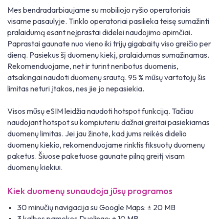
Mes bendradarbiaujame su mobiliojo ryšio operatoriais
visame pasaulyje. Tinklo operatoriai pasilieka teisę sumažinti
pralaidumą esant neįprastai didelei naudojimo apimčiai.
Paprastai gaunate nuo vieno iki trijų gigabaitų viso greičio per
dieną. Pasiekus šį duomenų kiekį, pralaidumas sumažinamas.
Rekomenduojame, net ir turint neribotus duomenis,
atsakingai naudoti duomenų srautą. 95 % mūsų vartotojų šis
limitas neturi įtakos, nes jie jo nepasiekia.
Visos mūsų eSIM leidžia naudoti hotspot funkciją. Tačiau
naudojant hotspot su kompiuteriu dažnai greitai pasiekiamas
duomenų limitas. Jei jau žinote, kad jums reikės didelio
duomenų kiekio, rekomenduojame rinktis fiksuotų duomenų
paketus. Šiuose paketuose gaunate pilną greitį visam
duomenų kiekiui.
Kiek duomenų sunaudoja jūsų programos
30 minučių navigacija su Google Maps: ± 20 MB
3 kalbos pamokos Duolingo: ± 10 MB