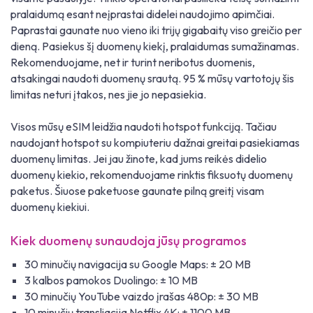
pralaidumą esant neįprastai didelei naudojimo apimčiai.
Paprastai gaunate nuo vieno iki trijų gigabaitų viso greičio per
dieną. Pasiekus šį duomenų kiekį, pralaidumas sumažinamas.
Rekomenduojame, net ir turint neribotus duomenis,
atsakingai naudoti duomenų srautą. 95 % mūsų vartotojų šis
limitas neturi įtakos, nes jie jo nepasiekia.
Visos mūsų eSIM leidžia naudoti hotspot funkciją. Tačiau
naudojant hotspot su kompiuteriu dažnai greitai pasiekiamas
duomenų limitas. Jei jau žinote, kad jums reikės didelio
duomenų kiekio, rekomenduojame rinktis fiksuotų duomenų
paketus. Šiuose paketuose gaunate pilną greitį visam
duomenų kiekiui.
Kiek duomenų sunaudoja jūsų programos
30 minučių navigacija su Google Maps: ± 20 MB
3 kalbos pamokos Duolingo: ± 10 MB
30 minučių YouTube vaizdo įrašas 480p: ± 30 MB
10 minučių transliacija Netflix 4K: ± 1100 MB