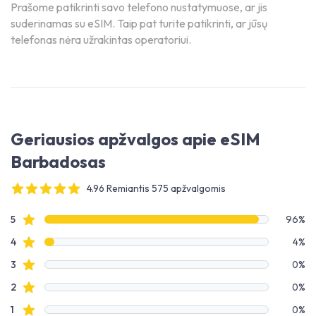
Prašome patikrinti savo telefono nustatymuose, ar jis
suderinamas su eSIM. Taip pat turite patikrinti, ar jūsų
telefonas nėra užrakintas operatoriui.
Geriausios apžvalgos apie eSIM
Barbadosas
4.96 Remiantis 575 apžvalgomis
4 out of 5 stars
Apžvalgų duomenys
Žvaigždučių apžvalgos
5
96%
Žvaigždučių apžvalgos
4
4%
Žvaigždučių apžvalgos
3
0%
Žvaigždučių apžvalgos
2
0%
Žvaigždučių apžvalgos
1
0%