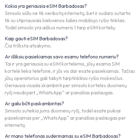
Kokia yra geriausia eSIM Barbadosas?
Simsolo siūlo ne tik neribotą internetą, bet ir sudaro sutartis
tik su stipriausiais kiekvienos šalies mobiliojo ryšio tinklais.
Todėl simsolo yra aiškus numeris 1 tarp eSIM kortelių.
Kaip gauti eSIM Barbadosas?
Čia trūksta atsakymo.
Ar išliksiu pasiekiamas savo esamu telefono numeriu?
Tai ir yra geriausia su eSIM kortelėmis, jūsų esama SIM
kortelė lieka telefone, ir jūs vis dar esate pasiekiamas. Tačiau
jūsų operatorius gali taikyti tarptinklinio ryšio mokesčius.
Geriausia visada skambinti per simsolo kortelės duomenų
ryšį naudojant „WhatsApp“ ar panašias paslaugas.
Ar galiu būti paskambintas?
Simsolo suteikia jums duomenų ryšį, todėl esate puikiai
pasiekiamas per „WhatsApp“ ar panašias paslaugas per
internetą.
Ar mano telefonas suderinamas su eSIM Barbadosas?