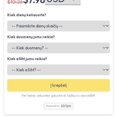
$10.26
Kiek dienų keliausite?
Kiek duomenų jums reikia?
Kiek eSIM jums reikia?
Į krepšelį
Per kelias sekundes gausite el. laišką su savo eSIM.