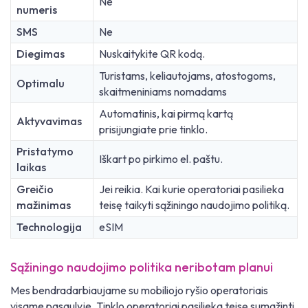
Ne
numeris
SMS
Ne
Diegimas
Nuskaitykite QR kodą.
Turistams, keliautojams, atostogoms,
Optimalu
skaitmeniniams nomadams
Automatinis, kai pirmą kartą
Aktyvavimas
prisijungiate prie tinklo.
Pristatymo
Iškart po pirkimo el. paštu.
laikas
Greičio
Jei reikia. Kai kurie operatoriai pasilieka
mažinimas
teisę taikyti sąžiningo naudojimo politiką.
Technologija
eSIM
Sąžiningo naudojimo politika neribotam planui
Mes bendradarbiaujame su mobiliojo ryšio operatoriais
visame pasaulyje. Tinklo operatoriai pasilieka teisę sumažinti