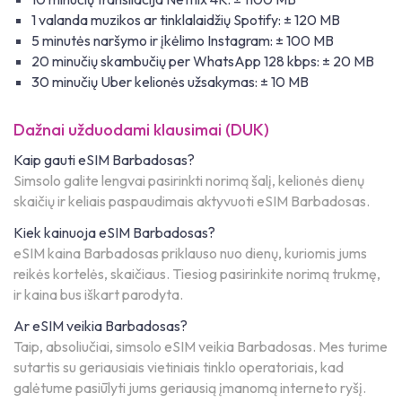
1 valanda muzikos ar tinklalaidžių Spotify: ± 120 MB
5 minutės naršymo ir įkėlimo Instagram: ± 100 MB
20 minučių skambučių per WhatsApp 128 kbps: ± 20 MB
30 minučių Uber kelionės užsakymas: ± 10 MB
Dažnai užduodami klausimai (DUK)
Kaip gauti eSIM Barbadosas?
Simsolo galite lengvai pasirinkti norimą šalį, kelionės dienų
skaičių ir keliais paspaudimais aktyvuoti eSIM Barbadosas.
Kiek kainuoja eSIM Barbadosas?
eSIM kaina Barbadosas priklauso nuo dienų, kuriomis jums
reikės kortelės, skaičiaus. Tiesiog pasirinkite norimą trukmę,
ir kaina bus iškart parodyta.
Ar eSIM veikia Barbadosas?
Taip, absoliučiai, simsolo eSIM veikia Barbadosas. Mes turime
sutartis su geriausiais vietiniais tinklo operatoriais, kad
galėtume pasiūlyti jums geriausią įmanomą interneto ryšį.