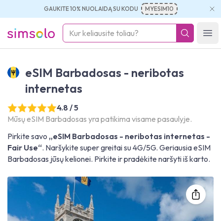
GAUKITE 10% NUOLAIDĄ SU KODU
MYESIM10
simsolo
Ope
eSIM Barbadosas - neribotas
internetas
4.8 / 5
Mūsų eSIM Barbadosas yra patikima visame pasaulyje.
Pirkite savo
„eSIM Barbadosas - neribotas internetas -
Fair Use“
. Naršykite super greitai su 4G/5G. Geriausia eSIM
Barbadosas jūsų kelionei. Pirkite ir pradėkite naršyti iš karto.