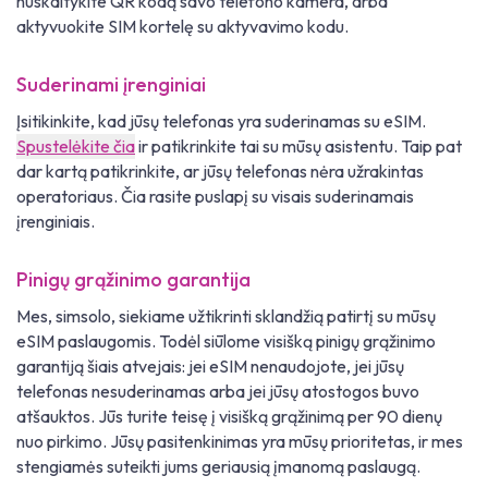
nuskaitykite QR kodą savo telefono kamera, arba
aktyvuokite SIM kortelę su aktyvavimo kodu.
Suderinami įrenginiai
Įsitikinkite, kad jūsų telefonas yra suderinamas su eSIM.
Spustelėkite čia
ir patikrinkite tai su mūsų asistentu. Taip pat
dar kartą patikrinkite, ar jūsų telefonas nėra užrakintas
operatoriaus. Čia rasite puslapį su visais suderinamais
įrenginiais.
Pinigų grąžinimo garantija
Mes, simsolo, siekiame užtikrinti sklandžią patirtį su mūsų
eSIM paslaugomis. Todėl siūlome visišką pinigų grąžinimo
garantiją šiais atvejais: jei eSIM nenaudojote, jei jūsų
telefonas nesuderinamas arba jei jūsų atostogos buvo
atšauktos. Jūs turite teisę į visišką grąžinimą per 90 dienų
nuo pirkimo. Jūsų pasitenkinimas yra mūsų prioritetas, ir mes
stengiamės suteikti jums geriausią įmanomą paslaugą.