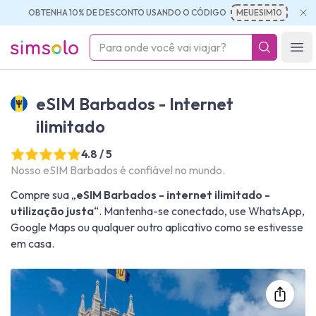
OBTENHA 10% DE DESCONTO USANDO O CÓDIGO
MEUESIM10
simsolo
Ope
eSIM Barbados - Internet
ilimitado
4.8 / 5
Nosso eSIM Barbados é confiável no mundo.
Compre sua „
eSIM Barbados - internet ilimitado -
utilização justa
“. Mantenha-se conectado, use WhatsApp,
Google Maps ou qualquer outro aplicativo como se estivesse
em casa.