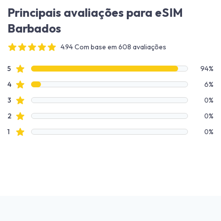
Principais avaliações para eSIM
Barbados
4.94 Com base em 608 avaliações
4 out of 5 stars
Dados de avaliação
avaliações de estrelas
5
94%
avaliações de estrelas
4
6%
avaliações de estrelas
3
0%
avaliações de estrelas
2
0%
avaliações de estrelas
1
0%