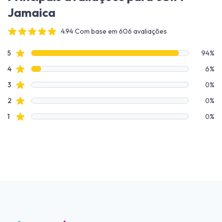
Jamaica
4.94 Com base em 606 avaliações
4 out of 5 stars
Dados de avaliação
avaliações de estrelas
5
94%
avaliações de estrelas
4
6%
avaliações de estrelas
3
0%
avaliações de estrelas
2
0%
avaliações de estrelas
1
0%