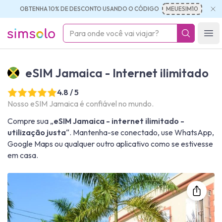
OBTENHA 10% DE DESCONTO USANDO O CÓDIGO
MEUESIM10
simsolo
Ope
eSIM Jamaica - Internet ilimitado
4.8 / 5
Nosso eSIM Jamaica é confiável no mundo.
Compre sua „
eSIM Jamaica - internet ilimitado -
utilização justa
“. Mantenha-se conectado, use WhatsApp,
Google Maps ou qualquer outro aplicativo como se estivesse
em casa.