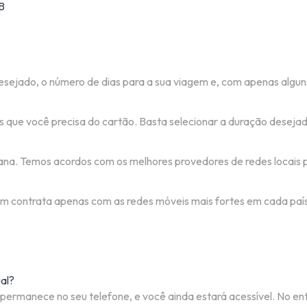
B
esejado, o número de dias para a sua viagem e, com apenas alguns
que você precisa do cartão. Basta selecionar a duração desejad
na. Temos acordos com os melhores provedores de redes locais pa
bém contrata apenas com as redes móveis mais fortes em cada paí
al?
 permanece no seu telefone, e você ainda estará acessível. No en