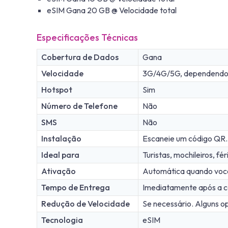
eSIM Gana 20 GB @ Velocidade total
Especificações Técnicas
Cobertura de Dados
Gana
Velocidade
3G/4G/5G, dependendo d
Hotspot
Sim
Número de Telefone
Não
SMS
Não
Instalação
Escaneie um código QR.
Ideal para
Turistas, mochileiros, fé
Ativação
Automática quando você 
Tempo de Entrega
Imediatamente após a c
Redução de Velocidade
Se necessário. Alguns op
Tecnologia
eSIM