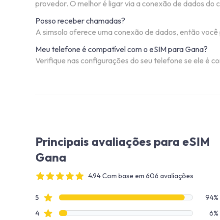
provedor. O melhor é ligar via a conexão de dados do
Posso receber chamadas?
A simsolo oferece uma conexão de dados, então você 
Meu telefone é compatível com o eSIM para Gana?
Verifique nas configurações do seu telefone se ele é c
Principais avaliações para eSIM
Gana
4.94 Com base em 606 avaliações
4 out of 5 stars
Dados de avaliação
avaliações de estrelas
5
94%
avaliações de estrelas
4
6%