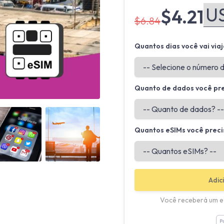
$4.21
$6.84
Quantos dias você vai viaj
Quanto de dados você pr
Angled view
Angled view
Quantos eSIMs você preci
Adic
Você receberá um e