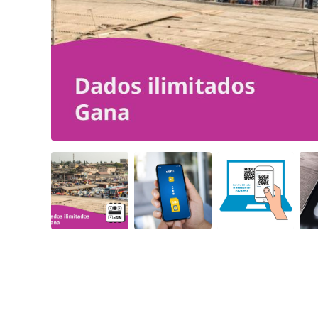
Angled view
Angled view
Angled view