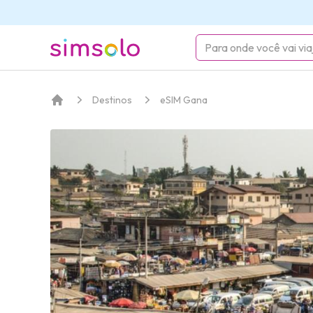
simsolo
Destinos
eSIM Gana
Início