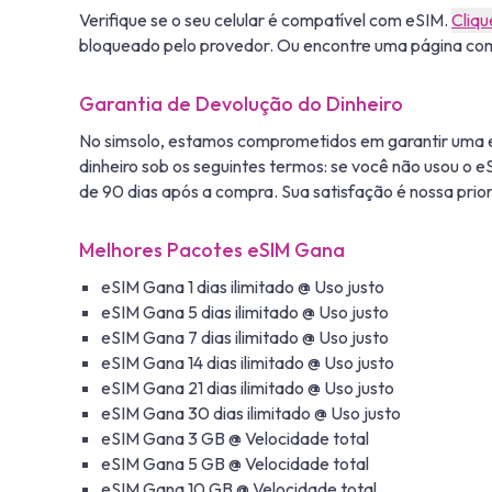
Verifique se o seu celular é compatível com eSIM.
Cliqu
bloqueado pelo provedor. Ou encontre uma página com 
Garantia de Devolução do Dinheiro
No simsolo, estamos comprometidos em garantir uma e
dinheiro sob os seguintes termos: se você não usou o e
de 90 dias após a compra. Sua satisfação é nossa prior
Melhores Pacotes eSIM Gana
eSIM Gana 1 dias ilimitado @ Uso justo
eSIM Gana 5 dias ilimitado @ Uso justo
eSIM Gana 7 dias ilimitado @ Uso justo
eSIM Gana 14 dias ilimitado @ Uso justo
eSIM Gana 21 dias ilimitado @ Uso justo
eSIM Gana 30 dias ilimitado @ Uso justo
eSIM Gana 3 GB @ Velocidade total
eSIM Gana 5 GB @ Velocidade total
eSIM Gana 10 GB @ Velocidade total