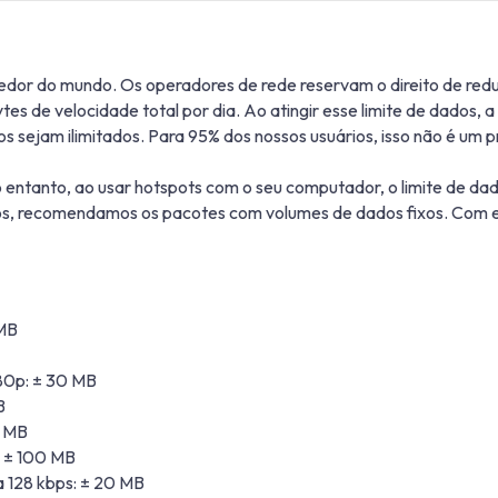
edor do mundo. Os operadores de rede reservam o direito de red
tes de velocidade total por dia. Ao atingir esse limite de dados
sejam ilimitados. Para 95% dos nossos usuários, isso não é um pr
 entanto, ao usar hotspots com o seu computador, o limite de da
s, recomendamos os pacotes com volumes de dados fixos. Com es
 MB
80p: ± 30 MB
B
0 MB
: ± 100 MB
 128 kbps: ± 20 MB