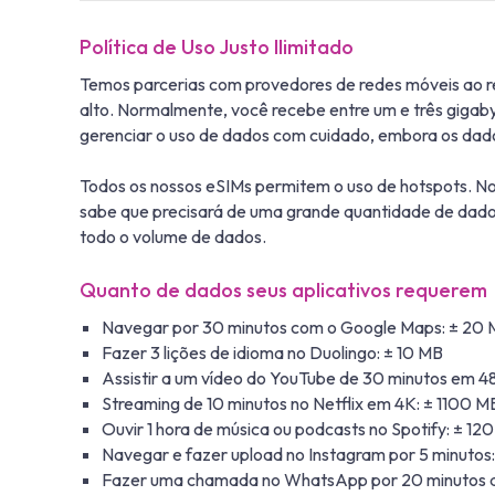
Política de Uso Justo Ilimitado
Temos parcerias com provedores de redes móveis ao r
alto. Normalmente, você recebe entre um e três gigaby
gerenciar o uso de dados com cuidado, embora os dados 
Todos os nossos eSIMs permitem o uso de hotspots. No
sabe que precisará de uma grande quantidade de dado
todo o volume de dados.
Quanto de dados seus aplicativos requerem
Navegar por 30 minutos com o Google Maps: ± 20
Fazer 3 lições de idioma no Duolingo: ± 10 MB
Assistir a um vídeo do YouTube de 30 minutos em 4
Streaming de 10 minutos no Netflix em 4K: ± 1100 M
Ouvir 1 hora de música ou podcasts no Spotify: ± 12
Navegar e fazer upload no Instagram por 5 minutos
Fazer uma chamada no WhatsApp por 20 minutos a