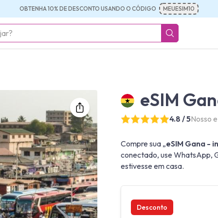
OBTENHA 10% DE DESCONTO USANDO O CÓDIGO
MEUESIM10
eSIM Gana
4.8 / 5
Nosso e
Compre sua „
eSIM Gana - in
conectado, use WhatsApp, Go
estivesse em casa.
Desconto