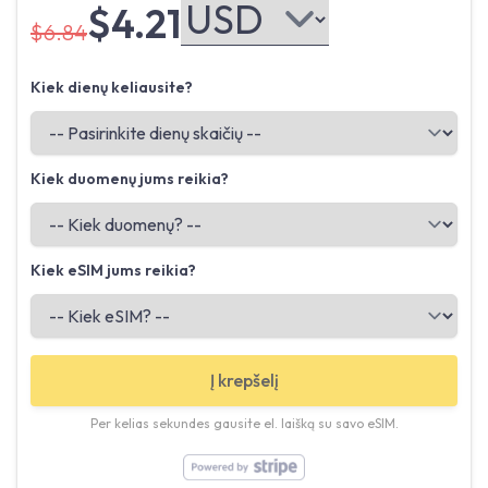
$4.21
$6.84
Kiek dienų keliausite?
Kiek duomenų jums reikia?
Kiek eSIM jums reikia?
Į krepšelį
Per kelias sekundes gausite el. laišką su savo eSIM.