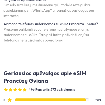
Simsolo suteikia jums duomenų ryšį, todėl esate puikiai
pasiekiamas per „WhatsApp“ ar panašias paslaugas per
internetą.
Ar mano telefonas suderinamas su eSIM Prancūzų Gviana?
Prašome patikrinti savo telefono nustatymuose, ar jis
suderinamas su eSIM. Taip pat turite patikrinti, ar jūsų
telefonas nėra užrakintas operatoriui.
Geriausios apžvalgos apie eSIM
Prancūzų Gviana
4.96 Remiantis 573 apžvalgomis
4 out of 5 stars
Apžvalgų duomenys
Žvaigždučių apžvalgos
5
96%