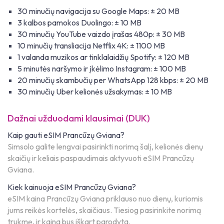
30 minučių navigacija su Google Maps: ± 20 MB
3 kalbos pamokos Duolingo: ± 10 MB
30 minučių YouTube vaizdo įrašas 480p: ± 30 MB
10 minučių transliacija Netflix 4K: ± 1100 MB
1 valanda muzikos ar tinklalaidžių Spotify: ± 120 MB
5 minutės naršymo ir įkėlimo Instagram: ± 100 MB
20 minučių skambučių per WhatsApp 128 kbps: ± 20 MB
30 minučių Uber kelionės užsakymas: ± 10 MB
Dažnai užduodami klausimai (DUK)
Kaip gauti eSIM Prancūzų Gviana?
Simsolo galite lengvai pasirinkti norimą šalį, kelionės dienų
skaičių ir keliais paspaudimais aktyvuoti eSIM Prancūzų
Gviana.
Kiek kainuoja eSIM Prancūzų Gviana?
eSIM kaina Prancūzų Gviana priklauso nuo dienų, kuriomis
jums reikės kortelės, skaičiaus. Tiesiog pasirinkite norimą
trukmę, ir kaina bus iškart parodyta.