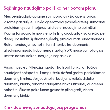
Sąžiningo naudojimo politika neribotam planui
Mes bendradarbiaujame su mobiliojo ryšio operatoriais
visame pasaulyje. Tinklo operatoriai pasilieka teisę sumažinti
pralaidumą esant neįprastai didelei naudojimo apimčiai.
Paprastai gaunate nuo vieno iki trijų gigabaitų viso greičio per
dieną. Pasiekus šį duomenų kiekį, pralaidumas sumažinamas.
Rekomenduojame, net ir turint neribotus duomenis,
atsakingai naudoti duomenų srautą. 95 % mūsų vartotojų šis
limitas neturi įtakos, nes jie jo nepasiekia.
Visos mūsų eSIM leidžia naudoti hotspot funkciją. Tačiau
naudojant hotspot su kompiuteriu dažnai greitai pasiekiamas
duomenų limitas. Jei jau žinote, kad jums reikės didelio
duomenų kiekio, rekomenduojame rinktis fiksuotų duomenų
paketus. Šiuose paketuose gaunate pilną greitį visam
duomenų kiekiui.
Kiek duomenų sunaudoja jūsų programos