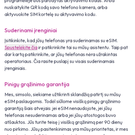
programėlėje bus parodytas aktyvavimo kodas. Arba
nuskaitykite QR kodą savo telefono kamera, arba
aktyvuokite SIM kortelę su aktyvavimo kodu.
Suderinami įrenginiai
Įsitikinkite, kad jūsų telefonas yra suderinamas su eSIM.
Spustelėkite čia
ir patikrinkite tai su mūsų asistentu. Taip pat
dar kartą patikrinkite, ar jūsų telefonas nėra užrakintas
operatoriaus. Čia rasite puslapį su visais suderinamais
įrenginiais.
Pinigų grąžinimo garantija
Mes, simsolo, siekiame užtikrinti sklandžią patirtį su mūsų
eSIM paslaugomis. Todėl siūlome visišką pinigų grąžinimo
garantiją šiais atvejais: jei eSIM nenaudojote, jei jūsų
telefonas nesuderinamas arba jei jūsų atostogos buvo
atšauktos. Jūs turite teisę į visišką grąžinimą per 90 dienų
nuo pirkimo. Jūsų pasitenkinimas yra mūsų prioritetas, ir mes