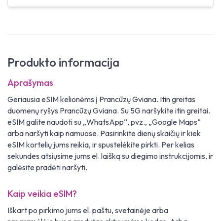
Produkto informacija
Aprašymas
Geriausia eSIM kelionėms į Prancūzų Gviana. Itin greitas
duomenų ryšys Prancūzų Gviana. Su 5G naršykite itin greitai.
eSIM galite naudoti su „WhatsApp“, pvz., „Google Maps“
arba naršyti kaip namuose. Pasirinkite dienų skaičių ir kiek
eSIM kortelių jums reikia, ir spustelėkite pirkti. Per kelias
sekundes atsiųsime jums el. laišką su diegimo instrukcijomis, ir
galėsite pradėti naršyti.
Kaip veikia eSIM?
Iškart po pirkimo jums el. paštu, svetainėje arba