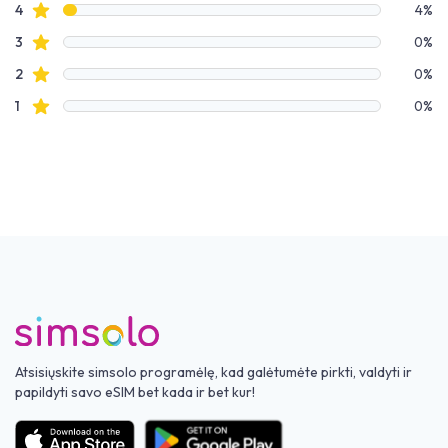
Žvaigždučių apžvalgos
4
4%
Žvaigždučių apžvalgos
3
0%
Žvaigždučių apžvalgos
2
0%
Žvaigždučių apžvalgos
1
0%
Atsisiųskite simsolo programėlę, kad galėtumėte pirkti, valdyti ir
papildyti savo eSIM bet kada ir bet kur!