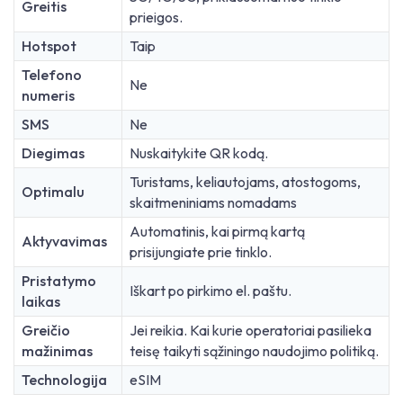
Greitis
prieigos.
Hotspot
Taip
Telefono
Ne
numeris
SMS
Ne
Diegimas
Nuskaitykite QR kodą.
Turistams, keliautojams, atostogoms,
Optimalu
skaitmeniniams nomadams
Automatinis, kai pirmą kartą
Aktyvavimas
prisijungiate prie tinklo.
Pristatymo
Iškart po pirkimo el. paštu.
laikas
Greičio
Jei reikia. Kai kurie operatoriai pasilieka
mažinimas
teisę taikyti sąžiningo naudojimo politiką.
Technologija
eSIM