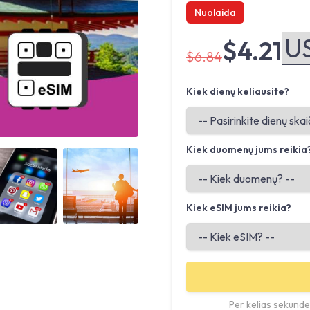
Nuolaida
$4.21
$6.84
Kiek dienų keliausite?
Kiek duomenų jums reikia
Angled view
Angled view
Kiek eSIM jums reikia?
Per kelias sekundes