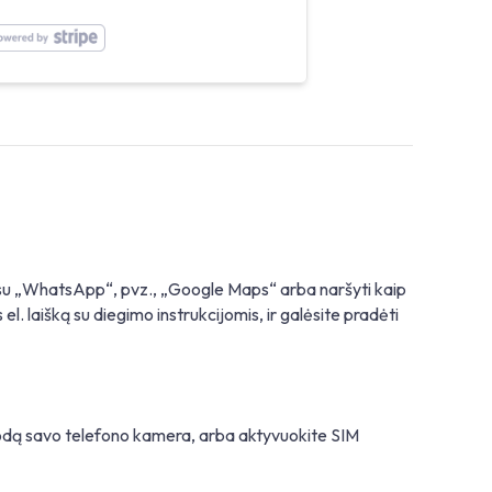
ti su „WhatsApp“, pvz., „Google Maps“ arba naršyti kaip
el. laišką su diegimo instrukcijomis, ir galėsite pradėti
kodą savo telefono kamera, arba aktyvuokite SIM