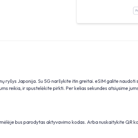
nų ryšys Japonija. Su 5G naršykite itin greitai. eSIM galite naudo
ums reikia, ir spustelėkite pirkti. Per kelias sekundes atsiųsime jums 
gramėlėje bus parodytas aktyvavimo kodas. Arba nuskaitykite QR 