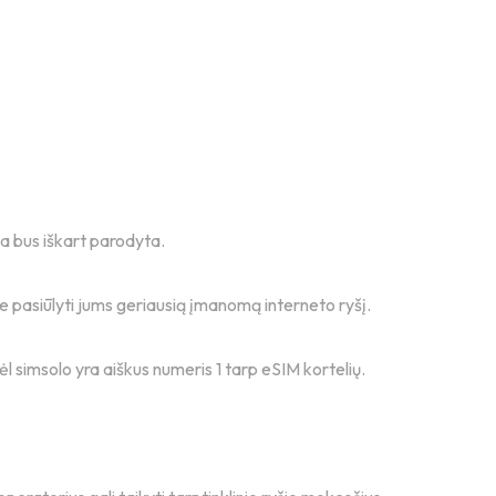
na bus iškart parodyta.
ume pasiūlyti jums geriausią įmanomą interneto ryšį.
odėl simsolo yra aiškus numeris 1 tarp eSIM kortelių.