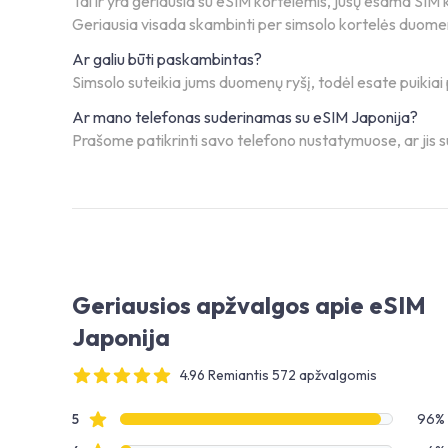
Tai ir yra geriausia su eSIM kortelėmis, jūsų esama SIM ko
Geriausia visada skambinti per simsolo kortelės duom
Ar galiu būti paskambintas?
Simsolo suteikia jums duomenų ryšį, todėl esate puiki
Ar mano telefonas suderinamas su eSIM Japonija?
Prašome patikrinti savo telefono nustatymuose, ar jis su
Geriausios apžvalgos apie eSIM
Japonija
4.96 Remiantis 572 apžvalgomis
4 out of 5 stars
Apžvalgų duomenys
Žvaigždučių apžvalgos
5
96%