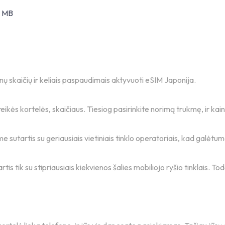
0 MB
ienų skaičių ir keliais paspaudimais aktyvuoti eSIM Japonija.
eikės kortelės, skaičiaus. Tiesiog pasirinkite norimą trukmę, ir kai
me sutartis su geriausiais vietiniais tinklo operatoriais, kad galėt
rtis tik su stipriausiais kiekvienos šalies mobiliojo ryšio tinklais. T