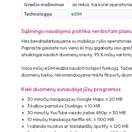
Greičio mažinimas
Jei reikia. Kai kurie operatoria
Technologija
eSIM
Sąžiningo naudojimo politika neribotam planu
Mes bendradarbiaujame su mobiliojo ryšio operatoriais v
Paprastai gaunate nuo vieno iki trijų gigabaitų viso g
atsakingai naudoti duomenų srautą. 95 % mūsų vartotojų š
Visos mūsų eSIM leidžia naudoti hotspot funkciją. Tačia
duomenų kiekio, rekomenduojame rinktis fiksuotų duome
Kiek duomenų sunaudoja jūsų programos
30 minučių navigacija su Google Maps: ± 20 MB
3 kalbos pamokos Duolingo: ± 10 MB
30 minučių YouTube vaizdo įrašas 480p: ± 30 MB
10 minučių transliacija Netflix 4K: ± 1100 MB
1 valanda muzikos ar tinklalaidžių Spotify: ± 120 MB