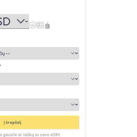
?
Į krepšelį
 gausite el. laišką su savo eSIM.