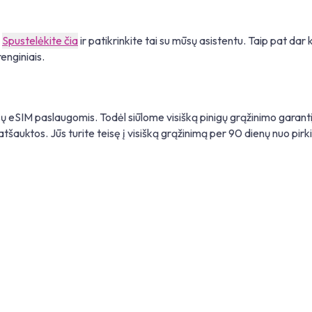
.
Spustelėkite čia
ir patikrinkite tai su mūsų asistentu. Taip pat dar 
enginiais.
sų eSIM paslaugomis. Todėl siūlome visišką pinigų grąžinimo garantij
šauktos. Jūs turite teisę į visišką grąžinimą per 90 dienų nuo pirk