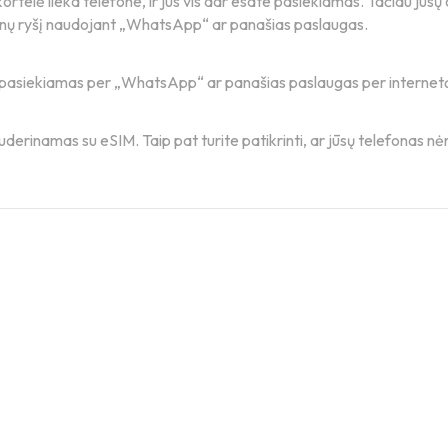
rtelė lieka telefone, ir jūs vis dar esate pasiekiamas. Tačiau jūsų o
enų ryšį naudojant „WhatsApp“ ar panašias paslaugas.
ai pasiekiamas per „WhatsApp“ ar panašias paslaugas per internet
derinamas su eSIM. Taip pat turite patikrinti, ar jūsų telefonas nėr