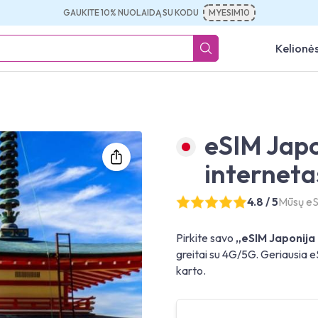
GAUKITE 10% NUOLAIDĄ SU KODU
MYESIM10
Kelionės
eSIM Japo
interneta
4.8 / 5
Mūsų eS
Pirkite savo
„eSIM Japonija 
greitai su 4G/5G. Geriausia eSI
karto.