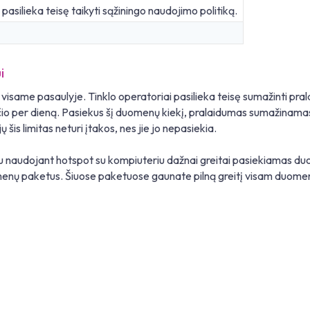
i pasilieka teisę taikyti sąžiningo naudojimo politiką.
i
isame pasaulyje. Tinklo operatoriai pasilieka teisę sumažinti pra
reičio per dieną. Pasiekus šį duomenų kiekį, pralaidumas sumažinam
is limitas neturi įtakos, nes jie jo nepasiekia.
u naudojant hotspot su kompiuteriu dažnai greitai pasiekiamas duome
nų paketus. Šiuose paketuose gaunate pilną greitį visam duomenų