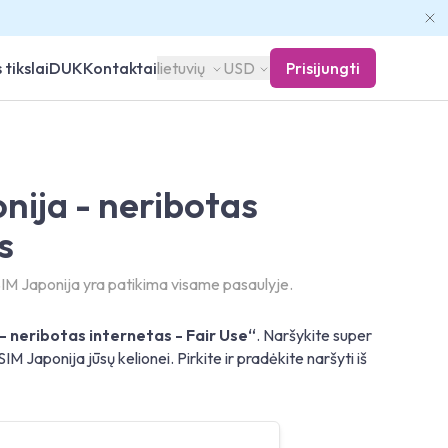
 tikslai
DUK
Kontaktai
lietuvių
USD
Prisijungti
nija - neribotas
s
IM Japonija yra patikima visame pasaulyje.
- neribotas internetas - Fair Use“
. Naršykite super
M Japonija jūsų kelionei. Pirkite ir pradėkite naršyti iš