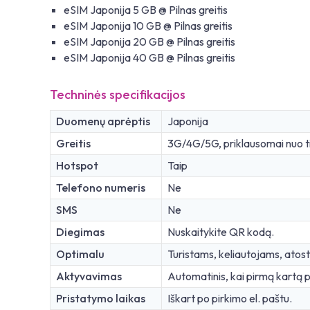
eSIM Japonija 5 GB @ Pilnas greitis
eSIM Japonija 10 GB @ Pilnas greitis
eSIM Japonija 20 GB @ Pilnas greitis
eSIM Japonija 40 GB @ Pilnas greitis
Techninės specifikacijos
Duomenų aprėptis
Japonija
Greitis
3G/4G/5G, priklausomai nuo ti
Hotspot
Taip
Telefono numeris
Ne
SMS
Ne
Diegimas
Nuskaitykite QR kodą.
Optimalu
Turistams, keliautojams, at
Aktyvavimas
Automatinis, kai pirmą kartą pr
Pristatymo laikas
Iškart po pirkimo el. paštu.