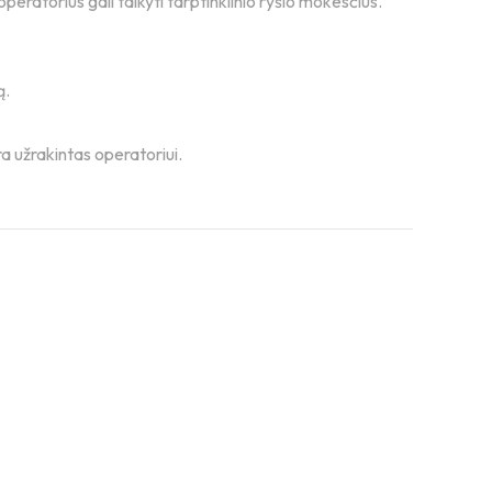
peratorius gali taikyti tarptinklinio ryšio mokesčius.
ą.
a užrakintas operatoriui.