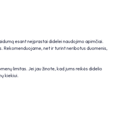
laidumą esant neįprastai didelei naudojimo apimčiai.
as. Rekomenduojame, net ir turint neribotus duomenis,
nų limitas. Jei jau žinote, kad jums reikės didelio
 kiekiui.