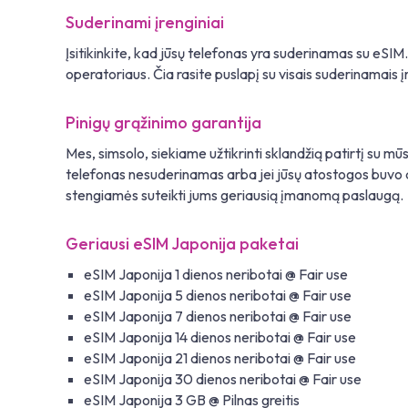
Suderinami įrenginiai
Įsitikinkite, kad jūsų telefonas yra suderinamas su eSIM
operatoriaus. Čia rasite puslapį su visais suderinamais įr
Pinigų grąžinimo garantija
Mes, simsolo, siekiame užtikrinti sklandžią patirtį su mū
telefonas nesuderinamas arba jei jūsų atostogos buvo at
stengiamės suteikti jums geriausią įmanomą paslaugą.
Geriausi eSIM Japonija paketai
eSIM Japonija 1 dienos neribotai @ Fair use
eSIM Japonija 5 dienos neribotai @ Fair use
eSIM Japonija 7 dienos neribotai @ Fair use
eSIM Japonija 14 dienos neribotai @ Fair use
eSIM Japonija 21 dienos neribotai @ Fair use
eSIM Japonija 30 dienos neribotai @ Fair use
eSIM Japonija 3 GB @ Pilnas greitis