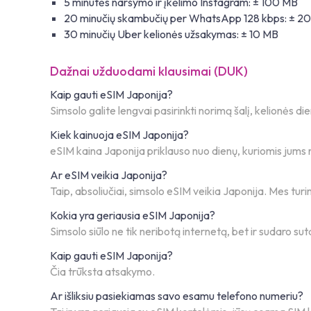
5 minutės naršymo ir įkėlimo Instagram: ± 100 MB
20 minučių skambučių per WhatsApp 128 kbps: ± 2
30 minučių Uber kelionės užsakymas: ± 10 MB
Dažnai užduodami klausimai (DUK)
Kaip gauti eSIM Japonija?
Simsolo galite lengvai pasirinkti norimą šalį, kelionės d
Kiek kainuoja eSIM Japonija?
eSIM kaina Japonija priklauso nuo dienų, kuriomis jums r
Ar eSIM veikia Japonija?
Taip, absoliučiai, simsolo eSIM veikia Japonija. Mes turi
Kokia yra geriausia eSIM Japonija?
Simsolo siūlo ne tik neribotą internetą, bet ir sudaro suta
Kaip gauti eSIM Japonija?
Čia trūksta atsakymo.
Ar išliksiu pasiekiamas savo esamu telefono numeriu?