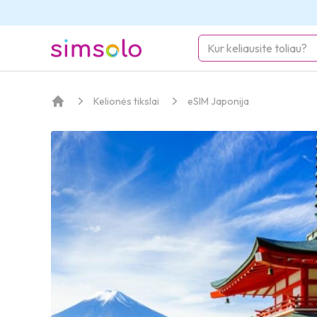
simsolo
Kelionės tikslai
eSIM Japonija
Pagrindinis