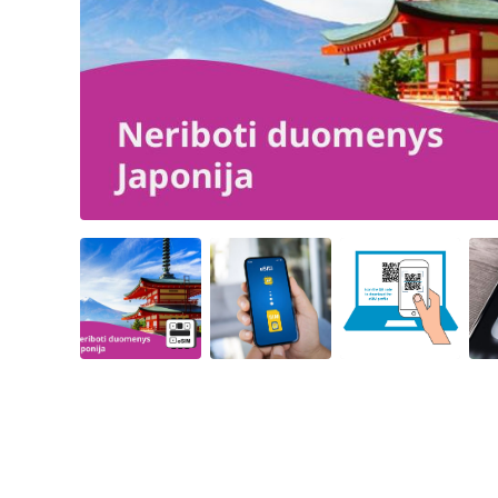
Angled view
Angled view
Angled view