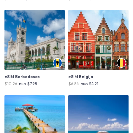
eSIM Barbadosas
eSIM Belgija
$10.26
nuo $7.98
$6.84
nuo $4.21