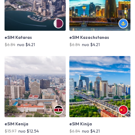
eSIM Kataras
eSIM Kazachstanas
$6.84
nuo $4.21
$6.84
nuo $4.21
eSIM Kenija
eSIM Kinija
$15.97
nuo $12.54
$6.84
nuo $4.21