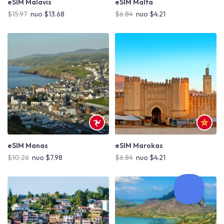
eSIM Malavis
eSIM Malta
$15.97
nuo $13.68
$6.84
nuo $4.21
eSIM Manas
eSIM Marokas
$10.26
nuo $7.98
$6.84
nuo $4.21