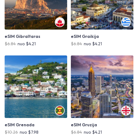
eSIM Gibraltaras
eSIM Graikija
$6.84
nuo $4.21
$6.84
nuo $4.21
eSIM Grenada
eSIM Gruzija
$10.26
nuo $7.98
$6.84
nuo $4.21