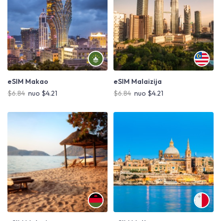
eSIM Makao
eSIM Malaizija
$6.84
nuo $4.21
$6.84
nuo $4.21