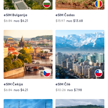
eSIM Bulgarija
eSIM Čadas
$6.84
nuo $4.21
$15.97
nuo $13.68
eSIM Čekija
eSIM Čilė
$6.84
nuo $4.21
$10.26
nuo $7.98