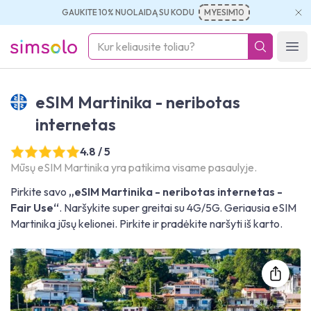
GAUKITE 10% NUOLAIDĄ SU KODU
MYESIM10
simsolo
Ope
eSIM Martinika - neribotas
internetas
4.8 / 5
Mūsų eSIM Martinika yra patikima visame pasaulyje.
Pirkite savo
„eSIM Martinika - neribotas internetas -
Fair Use“
. Naršykite super greitai su 4G/5G. Geriausia eSIM
Martinika jūsų kelionei. Pirkite ir pradėkite naršyti iš karto.