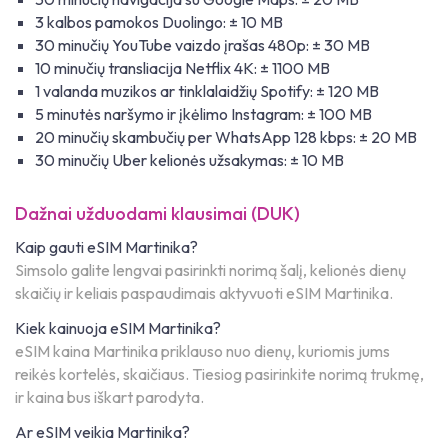
3 kalbos pamokos Duolingo: ± 10 MB
30 minučių YouTube vaizdo įrašas 480p: ± 30 MB
10 minučių transliacija Netflix 4K: ± 1100 MB
1 valanda muzikos ar tinklalaidžių Spotify: ± 120 MB
5 minutės naršymo ir įkėlimo Instagram: ± 100 MB
20 minučių skambučių per WhatsApp 128 kbps: ± 20 MB
30 minučių Uber kelionės užsakymas: ± 10 MB
Dažnai užduodami klausimai (DUK)
Kaip gauti eSIM Martinika?
Simsolo galite lengvai pasirinkti norimą šalį, kelionės dienų
skaičių ir keliais paspaudimais aktyvuoti eSIM Martinika.
Kiek kainuoja eSIM Martinika?
eSIM kaina Martinika priklauso nuo dienų, kuriomis jums
reikės kortelės, skaičiaus. Tiesiog pasirinkite norimą trukmę,
ir kaina bus iškart parodyta.
Ar eSIM veikia Martinika?