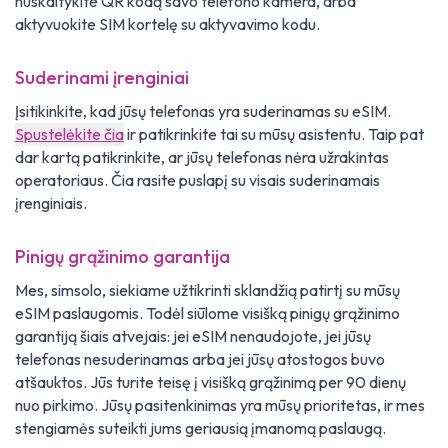
nuskaitykite QR kodą savo telefono kamera, arba
aktyvuokite SIM kortelę su aktyvavimo kodu.
Suderinami įrenginiai
Įsitikinkite, kad jūsų telefonas yra suderinamas su eSIM.
Spustelėkite čia
ir patikrinkite tai su mūsų asistentu. Taip pat
dar kartą patikrinkite, ar jūsų telefonas nėra užrakintas
operatoriaus. Čia rasite puslapį su visais suderinamais
įrenginiais.
Pinigų grąžinimo garantija
Mes, simsolo, siekiame užtikrinti sklandžią patirtį su mūsų
eSIM paslaugomis. Todėl siūlome visišką pinigų grąžinimo
garantiją šiais atvejais: jei eSIM nenaudojote, jei jūsų
telefonas nesuderinamas arba jei jūsų atostogos buvo
atšauktos. Jūs turite teisę į visišką grąžinimą per 90 dienų
nuo pirkimo. Jūsų pasitenkinimas yra mūsų prioritetas, ir mes
stengiamės suteikti jums geriausią įmanomą paslaugą.