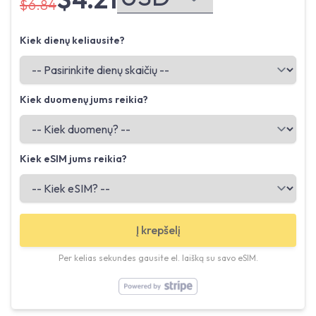
$6.84
Kiek dienų keliausite?
Kiek duomenų jums reikia?
Kiek eSIM jums reikia?
Į krepšelį
Per kelias sekundes gausite el. laišką su savo eSIM.