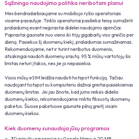
Sąžiningo naudojimo politika neribotam planui
Mes bendradarbiaujame su mobiliojo ryšio operatoriais
visame pasaulyje. Tinklo operatoriai pasilieka teisę sumažinti
pralaidumą esant neįprastai didelei naudojimo apimčiai.
Paprastai gaunate nuo vieno iki trijų gigabaitų viso greičio per
dieną. Pasiekus šį duomenų kiekį, pralaidumas sumažinamas.
Rekomenduojame, net ir turint neribotus duomenis,
atsakingai naudoti duomenų srautą. 95 % mūsų vartotojų šis
limitas neturi įtakos, nes jie jo nepasiekia.
Visos mūsų eSIM leidžia naudoti hotspot funkciją. Tačiau
naudojant hotspot su kompiuteriu dažnai greitai pasiekiamas
duomenų limitas. Jei jau žinote, kad jums reikės didelio
duomenų kiekio, rekomenduojame rinktis fiksuotų duomenų
paketus. Šiuose paketuose gaunate pilną greitį visam
duomenų kiekiui.
Kiek duomenų sunaudoja jūsų programos
30 minučių navigacija su Google Maps: ± 20 MB