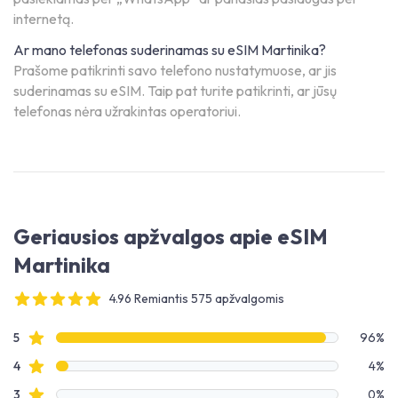
internetą.
Ar mano telefonas suderinamas su eSIM Martinika?
Prašome patikrinti savo telefono nustatymuose, ar jis
suderinamas su eSIM. Taip pat turite patikrinti, ar jūsų
telefonas nėra užrakintas operatoriui.
Geriausios apžvalgos apie eSIM
Martinika
4.96 Remiantis 575 apžvalgomis
4 out of 5 stars
Apžvalgų duomenys
Žvaigždučių apžvalgos
5
96%
Žvaigždučių apžvalgos
4
4%
Žvaigždučių apžvalgos
3
0%