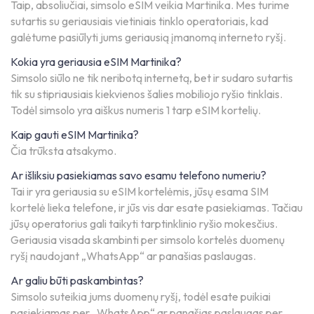
Taip, absoliučiai, simsolo eSIM veikia Martinika. Mes turime
sutartis su geriausiais vietiniais tinklo operatoriais, kad
galėtume pasiūlyti jums geriausią įmanomą interneto ryšį.
Kokia yra geriausia eSIM Martinika?
Simsolo siūlo ne tik neribotą internetą, bet ir sudaro sutartis
tik su stipriausiais kiekvienos šalies mobiliojo ryšio tinklais.
Todėl simsolo yra aiškus numeris 1 tarp eSIM kortelių.
Kaip gauti eSIM Martinika?
Čia trūksta atsakymo.
Ar išliksiu pasiekiamas savo esamu telefono numeriu?
Tai ir yra geriausia su eSIM kortelėmis, jūsų esama SIM
kortelė lieka telefone, ir jūs vis dar esate pasiekiamas. Tačiau
jūsų operatorius gali taikyti tarptinklinio ryšio mokesčius.
Geriausia visada skambinti per simsolo kortelės duomenų
ryšį naudojant „WhatsApp“ ar panašias paslaugas.
Ar galiu būti paskambintas?
Simsolo suteikia jums duomenų ryšį, todėl esate puikiai
pasiekiamas per „WhatsApp“ ar panašias paslaugas per