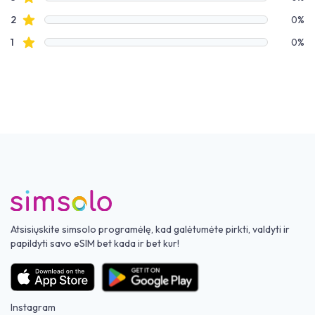
Žvaigždučių apžvalgos
2
0%
Žvaigždučių apžvalgos
1
0%
Atsisiųskite simsolo programėlę, kad galėtumėte pirkti, valdyti ir
papildyti savo eSIM bet kada ir bet kur!
Instagram