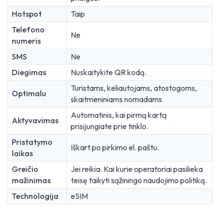
Hotspot
Taip
Telefono
Ne
numeris
SMS
Ne
Diegimas
Nuskaitykite QR kodą.
Turistams, keliautojams, atostogoms,
Optimalu
skaitmeniniams nomadams
Automatinis, kai pirmą kartą
Aktyvavimas
prisijungiate prie tinklo.
Pristatymo
Iškart po pirkimo el. paštu.
laikas
Greičio
Jei reikia. Kai kurie operatoriai pasilieka
mažinimas
teisę taikyti sąžiningo naudojimo politiką.
Technologija
eSIM