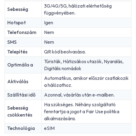
3G/4G/5G, hálózati elérhetőség
Sebesség
függvényében.
Hotspot
Igen
Telefonszám
Nem
SMS
Nem
Telepítés
QR kód beolvasása.
Túristák, Hátizsákos utazók, Nyaralás,
Optimális a
Digitális nomádok
Automatikus, amikor először csatlakozik
Aktiválás
a hálózathoz.
Szállítási idő
Azonnal, vásárlás után e-mailben.
Ha szükséges. Néhány szolgáltató
Sebesség
fenntartja a jogot a Fair Use politika
csökkentés
alkalmazására.
Technológia
eSIM