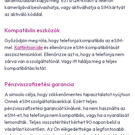
alkalmazásban kapja meg. Ezt a QR-kódot a telefon
kamerájával beolvashatja, vagy aktiválhatja a SIM kártyát
az aktiváló kóddal.
Kompatibilis eszközök
Győződjön meg róla, hogy telefonja kompatibilis az eSIM-
mel.
Kattintson ide
és ellenőrizze eSIM-kompatibilitását
asszisztensünkkel. Ellenőrizze azt is, hogy a telefonja nem
zárva van a szolgáltatónál. Vagy itt találja meg a teljes
kompatibilitási listát.
Pénzvisszafizetési garancia
A simsolo célja, hogy zökkenőmentes tapasztalatot nyújtson
Önnek eSIM szolgáltatásainkkal. Ezért teljes
pénzvisszafizetési garanciát kínálunk, ha nem használta az
eSIM-et, ha telefonja nem kompatibilis, vagy ha a nyaralását
lemondták. Teljes visszatérítést kérhet 90 napon belül a
vásárlást követően. Az Ön elégedettsége a legfontosabb