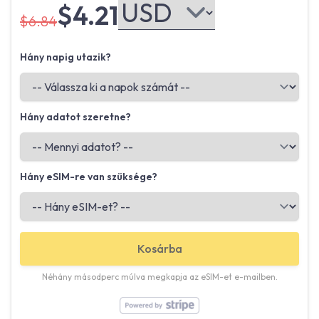
$4.21
$6.84
Hány napig utazik?
Hány adatot szeretne?
Hány eSIM-re van szüksége?
Kosárba
Néhány másodperc múlva megkapja az eSIM-et e-mailben.