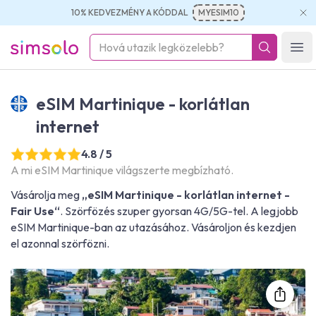
10% KEDVEZMÉNY A KÓDDAL
MYESIM10
simsolo
Ope
eSIM Martinique - korlátlan
internet
4.8 / 5
A mi eSIM Martinique világszerte megbízható.
Vásárolja meg
„eSIM Martinique - korlátlan internet -
Fair Use“
. Szörfözés szuper gyorsan 4G/5G-tel. A legjobb
eSIM Martinique-ban az utazásához. Vásároljon és kezdjen
el azonnal szörfözni.