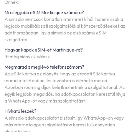
Önnek.
Mi a legjobb eSIM Martinique számára?
A simsolo nemcsak korlátlan internetet kínál, hanem csak a
legjobb mobilhálózati szolgáltatókkal köt szerződéseket az
adott országban. Így a simsolo az első számú eSIM
szolgáltató.
Hogyan kapok eSIM-et Martinique-ra?
Itt még hiányzik válasz.
Megmarad a meglévő telefonszámom?
Az eSIM kártya az előnyös, hogy az eredeti SIM kártya
marad a telefonban, és továbbra is elérhető marad.
Azonban roaming díjak keletkezhetnek a szolgáltatónál. Az
egyik legjobb megoldás, ha adatkapcsolaton keresztül hívja
a WhatsApp-ot vagy más szolgáltatást.
Hívható leszek?
A simsolo adatkapcsolatot biztosít, így WhatsApp-on vagy
más internetalapú szolgáltatáson keresztül könnyedén
elérhető lesz.