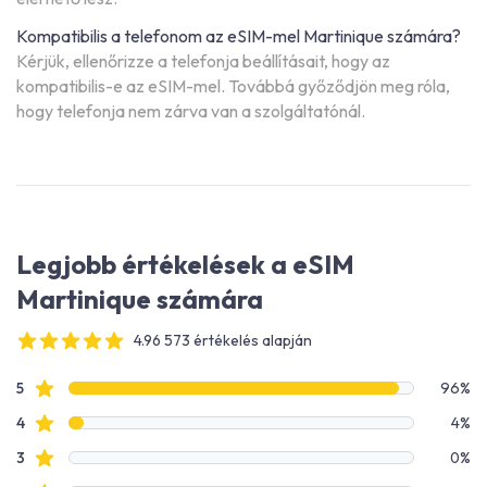
Kompatibilis a telefonom az eSIM-mel Martinique számára?
Kérjük, ellenőrizze a telefonja beállításait, hogy az
kompatibilis-e az eSIM-mel. Továbbá győződjön meg róla,
hogy telefonja nem zárva van a szolgáltatónál.
Legjobb értékelések a eSIM
Martinique számára
4.96 573 értékelés alapján
4 out of 5 stars
Értékelési adatok
Csillagos értékelések
5
96%
Csillagos értékelések
4
4%
Csillagos értékelések
3
0%