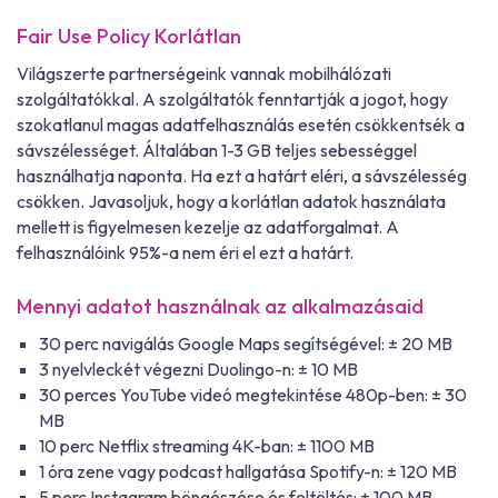
Fair Use Policy Korlátlan
Világszerte partnerségeink vannak mobilhálózati
szolgáltatókkal. A szolgáltatók fenntartják a jogot, hogy
szokatlanul magas adatfelhasználás esetén csökkentsék a
sávszélességet. Általában 1-3 GB teljes sebességgel
használhatja naponta. Ha ezt a határt eléri, a sávszélesség
csökken. Javasoljuk, hogy a korlátlan adatok használata
mellett is figyelmesen kezelje az adatforgalmat. A
felhasználóink 95%-a nem éri el ezt a határt.
Mennyi adatot használnak az alkalmazásaid
30 perc navigálás Google Maps segítségével: ± 20 MB
3 nyelvleckét végezni Duolingo-n: ± 10 MB
30 perces YouTube videó megtekintése 480p-ben: ± 30
MB
10 perc Netflix streaming 4K-ban: ± 1100 MB
1 óra zene vagy podcast hallgatása Spotify-n: ± 120 MB
5 perc Instagram böngészése és feltöltés: ± 100 MB